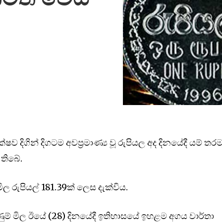
දිගින් දිගටම අවප්‍රමාණ්‍ය වූ රුපියල අද දිනයේදී යම් ත
 තිබේ.
ල රුපියල් 181.39ක් ලෙස දැක්විය.
් මිල ඊයේ (28) දිනයේදී ඉතිහාසයේ ඉහළම අගය වාර්තා