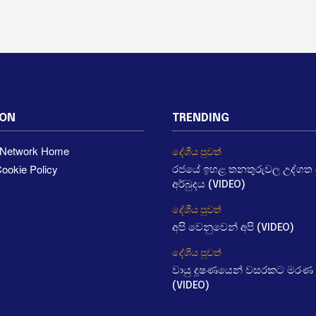
ION
TRENDING
a Network Home
දේශීය පුවත්
ookie Policy
රජයේ ඉහළ තනතුරුවල උද්ගත වී
අර්බුදය (VIDEO)
දේශීය පුවත්
අපි වෙනුවෙන් අපි (VIDEO)
දේශීය පුවත්
වායු දූෂණයෙන් වසරකට මරණ 
(VIDEO)