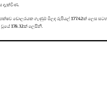
ස දැක්විණ.
පෙක්ෂව ඩොලරයක ගැණුම් මිලද රුපියල් 177.42ක් ලෙස සට
වූයේ 178.32ක් ලෙසිනි.