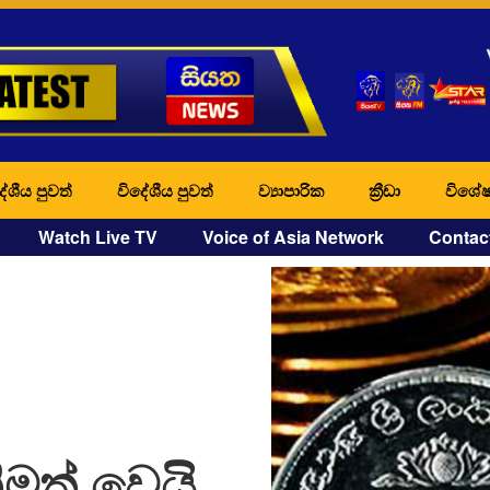
ේශීය පුවත්
විදේශීය පුවත්
ව්‍යාපාරික
ක්‍රීඩා
විශේෂ
Watch Live TV
Voice of Asia Network
Contac
ිමත් වෙයි