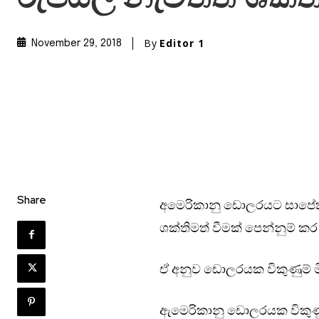
By
Editor 1
November 29, 2018
Share
අමෙරිකානු ඩොලරයට සාපේක්ෂව 
ශක්තිමත් වීමක් පෙන්නුම් කර
ඒ අනුව ඩොලරයක විකුණුම් මි
ඇමෙරිකානු ඩොලරයක විකුණුම