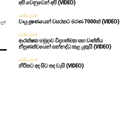
අපි වෙනුවෙන් අපි (VIDEO)
දේශීය පුවත්
හන්
වායු දූෂණයෙන් වසරකට මරණ 7000ක් (VIDEO)
දේශීය පුවත්
ආරක්ෂක හමුදාව විද්‍යාත්මක සහ වෘත්තීය
නිපුණත්වයෙන් සන්නද්ධ කළ යුතුයි (VIDEO)
දේශීය පුවත්
නිරිතට අද සිට තද වැසි (VIDEO)