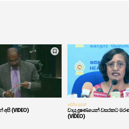
දේශීය පුවත්
් අපි (VIDEO)
වායු දූෂණයෙන් වසරකට මර
(VIDEO)