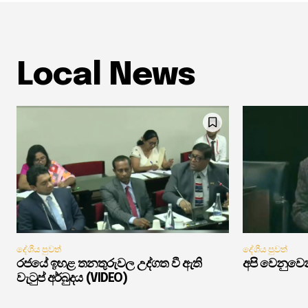
Local News
දේශීය පුවත්
දේශීය පුවත්
රජයේ ඉහළ තනතුරුවල උද්ගත වී ඇති
අපි වෙනුවෙන
වැටුප් අර්බුදය (VIDEO)