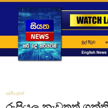
මුල් පිටුව
ද
English News
දේශීය පුවත්
රුපියල නැවතත් ශක්ත