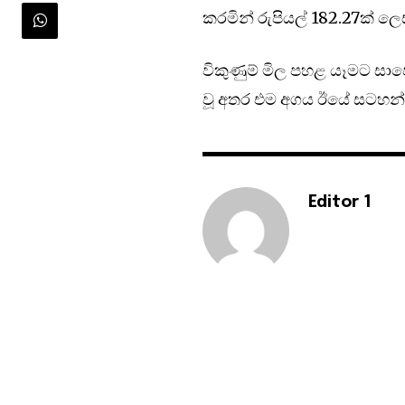
කරමින් රුපියල් 182.27ක් ලෙ
විකුණුම් මිල පහළ යෑමට සා
වූ අතර එම අගය ඊයේ සටහන් 
Editor 1