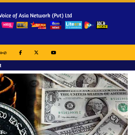
ාංග
t