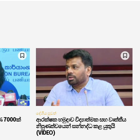
දේශීය පුවත්
ණ 7000ක්
ආරක්ෂක හමුදාව විද්‍යාත්මක සහ වෘත්තීය
නිපුණත්වයෙන් සන්නද්ධ කළ යුතුයි
(VIDEO)