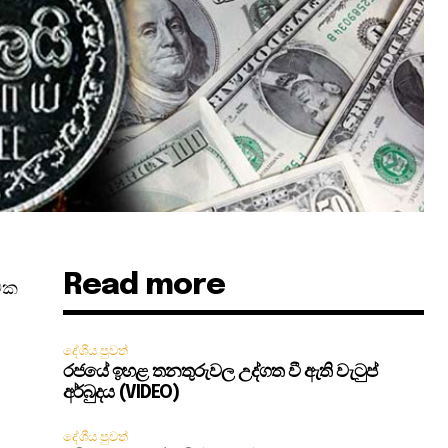
Read more
රමක
දේශීය පුවත්
රජයේ ඉහළ තනතුරුවල උද්ගත වී ඇති වැටුප්
අර්බුදය (VIDEO)
දේශීය පුවත්