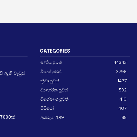
CATEGORIES
දේශීය පුවත්
44343
විදෙස් පුවත්
3796
 ඇති වැටුප්
ක්‍රීඩා පුවත්
1477
ව්‍යාපාරික පුවත්
592
විශේෂාංග පුවත්
410
වීඩීයෝ
407
අයවැය 2019
85
7000ක්