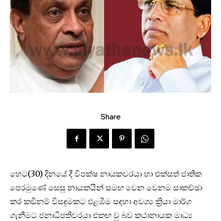
Share
හෙට(30) දිනයේ දී විපක්ෂ නායකවරයා හා එක්සත් ජාතික
පෙරමුණේ සෙසු නායකයින් සමඟ වෙන වෙනම සාකච්ඡා
කර කඩිනම් විසඳුමකට එළඹීම සඳහා අවශ්‍ය ක්‍රියා මාර්ග
ගැනීමට ජනාධිපතිවරයා එකඟ වු බව කථානායක මාධ්‍ය