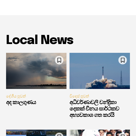
Local News
දේශීය පුවත්
විදෙස් පුවත්
අද කාලගුණය
අධිවර්ණාවලි චන්ද්‍රිකා
දෙකක් චීනය සාර්ථකව
අභ්‍යවකාශ ගත කරයි