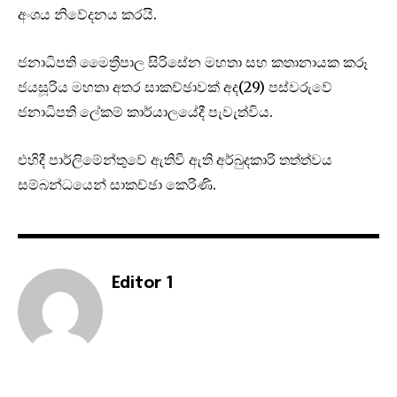
අංශය නිවේදනය කරයි.
ජනාධිපති මෛත්‍රීපාල සිරිසේන මහතා සහ කතානායක කරූ
ජයසූරිය මහතා අතර සාකච්ඡාවක් අද(29) පස්වරුවේ
ජනාධිපති ලේකම් කාර්යාලයේදී පැවැත්විය.
එහිදී පාර්ලිමේන්තුවේ ඇතිවී ඇති අර්බුදකාරි තත්ත්වය
සම්බන්ධයෙන් සාකච්ඡා කෙරිණි.
Editor 1