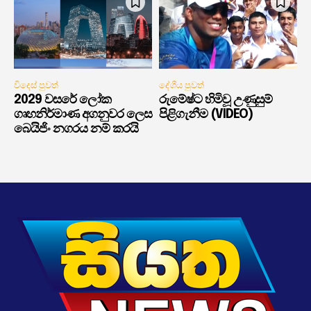
විදෙස් පුවත්
දේශීය පුවත්
2029 වසරේ ලෝක
රුමේෂ්ට හිමිවූ උණුසුම්
ගෘහනිර්මාණ අගනුවර ලෙස
පිළිගැනීම (VIDEO)
බෙයිජිං නගරය නම් කරයි