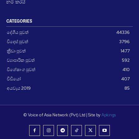
නම් කරයි
CATEGORIES
දේශීය පුවත්
44336
විදෙස් පුවත්
3796
ක්‍රීඩා පුවත්
1477
ව්‍යාපාරික පුවත්
592
විශේෂාංග පුවත්
410
වීඩීයෝ
407
අයවැය 2019
85
© Voice of Asia Network (Pvt) Ltd | Site by
Apkings