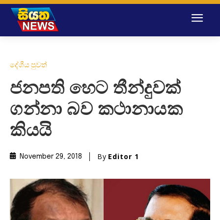
දේශීය පුවත්
ජනපති හෙට තීන්දුවක්
ගන්නා බව කථානායක
කියයි
By
Editor 1
November 29, 2018