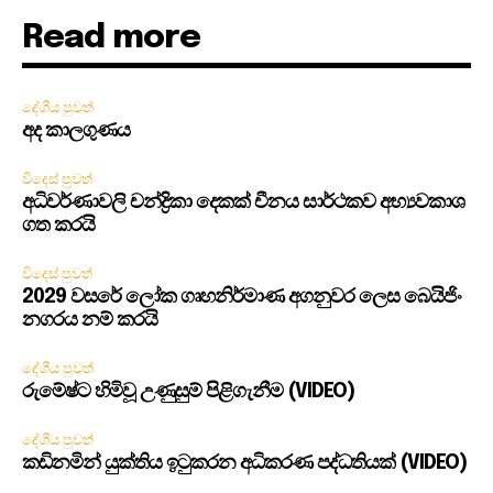
Read more
දේශීය පුවත්
අද කාලගුණය
විදෙස් පුවත්
අධිවර්ණාවලි චන්ද්‍රිකා දෙකක් චීනය සාර්ථකව අභ්‍යවකාශ
ගත කරයි
විදෙස් පුවත්
2029 වසරේ ලෝක ගෘහනිර්මාණ අගනුවර ලෙස බෙයිජිං
නගරය නම් කරයි
දේශීය පුවත්
රුමේෂ්ට හිමිවූ උණුසුම් පිළිගැනීම (VIDEO)
දේශීය පුවත්
කඩිනමින් යුක්තිය ඉටුකරන අධිකරණ පද්ධතියක් (VIDEO)