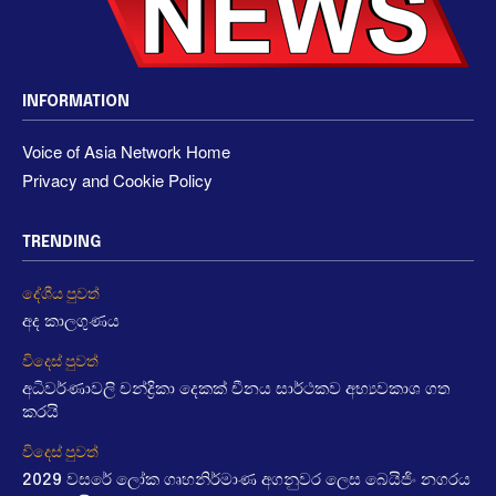
INFORMATION
Voice of Asia Network Home
Privacy and Cookie Policy
TRENDING
දේශීය පුවත්
අද කාලගුණය
විදෙස් පුවත්
අධිවර්ණාවලි චන්ද්‍රිකා දෙකක් චීනය සාර්ථකව අභ්‍යවකාශ ගත
කරයි
විදෙස් පුවත්
2029 වසරේ ලෝක ගෘහනිර්මාණ අගනුවර ලෙස බෙයිජිං නගරය