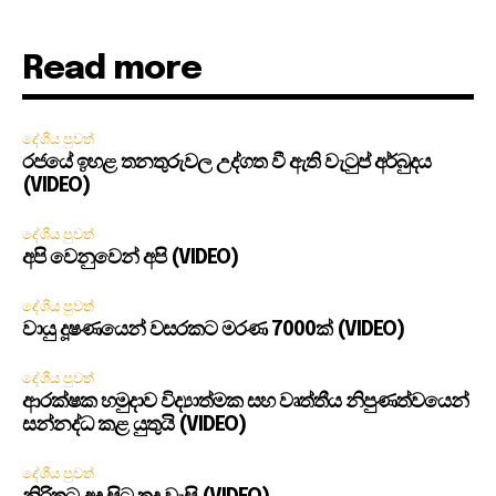
Read more
දේශීය පුවත්
රජයේ ඉහළ තනතුරුවල උද්ගත වී ඇති වැටුප් අර්බුදය
(VIDEO)
දේශීය පුවත්
අපි වෙනුවෙන් අපි (VIDEO)
දේශීය පුවත්
වායු දූෂණයෙන් වසරකට මරණ 7000ක් (VIDEO)
දේශීය පුවත්
ආරක්ෂක හමුදාව විද්‍යාත්මක සහ වෘත්තීය නිපුණත්වයෙන්
සන්නද්ධ කළ යුතුයි (VIDEO)
දේශීය පුවත්