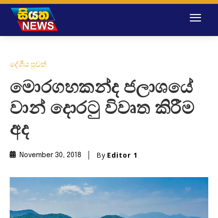
දේශීය පුවත්
මොරගහකන්ද ජලාශයේ
වාන් දොරටු විවෘත කිරීම
අද
By
Editor 1
November 30, 2018