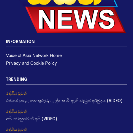
INFORMATION
Voice of Asia Network Home
Privacy and Cookie Policy
TRENDING
දේශීය පුවත්
රජයේ ඉහළ තනතුරුවල උද්ගත වී ඇති වැටුප් අර්බුදය (VIDEO)
දේශීය පුවත්
අපි වෙනුවෙන් අපි (VIDEO)
දේශීය පුවත්