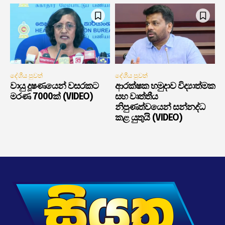
දේශීය පුවත්
දේශීය පුවත්
වායු දූෂණයෙන් වසරකට
ආරක්ෂක හමුදාව විද්‍යාත්මක
මරණ 7000ක් (VIDEO)
සහ වෘත්තීය
නිපුණත්වයෙන් සන්නද්ධ
කළ යුතුයි (VIDEO)