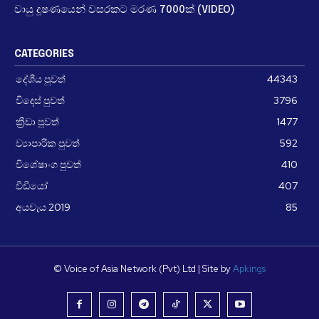
වායු දූෂණයෙන් වසරකට මරණ 7000ක් (VIDEO)
CATEGORIES
දේශීය පුවත්
44343
විදෙස් පුවත්
3796
ක්‍රීඩා පුවත්
1477
ව්‍යාපාරික පුවත්
592
විශේෂාංග පුවත්
410
වීඩීයෝ
407
අයවැය 2019
85
© Voice of Asia Network (Pvt) Ltd | Site by
Apkings