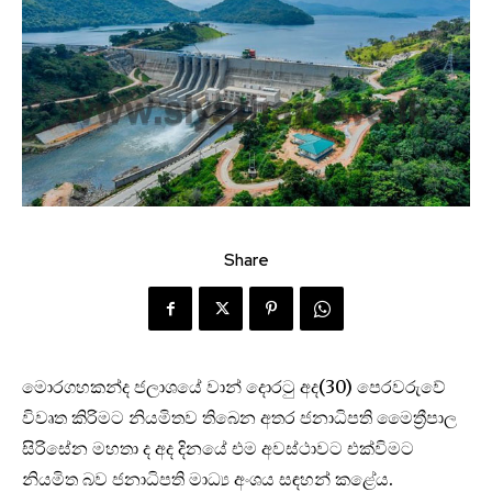
Share
මොරගහකන්ද ජලාශයේ වාන් දොරටු අද(30) පෙරවරුවේ
විවෘත කිරිමට නියමිතව තිබෙන අතර ජනාධිපති මෛත්‍රීපාල
සිරිසේන මහතා ද අද දිනයේ එම අවස්ථාවට එක්විමට
නියමිත බව ජනාධිපති මාධ්‍ය අංශය සඳහන් කළේය.