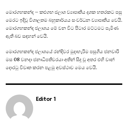
මොරගහකන්ද – කළුගඟ ජලාශ ව්‍යාපෘතිය දශක හතරකට පසු
මෙරට ඉදිවූ විශාලතම බහුකාර්යය සංවර්ධන ව්‍යාපෘතිය වෙයි.
මොරගහකන්ද ජලාශය මේ වන විට පිටාර මට්ටමට පැමිණ
ඇති බව සඳහන් වෙයි.
මොරගහකන්ද ජලාශයේ රන්දිවර මුදාහැරිම පසුගිය ජනවාරි
මස 08 වනදා ජනාධිපතිවරයා අතින් සිදු වූ අතර එහි වාන්
දොරටු විවෘත කරන පළමු අවස්ථාව මෙය වෙයි.
Editor 1