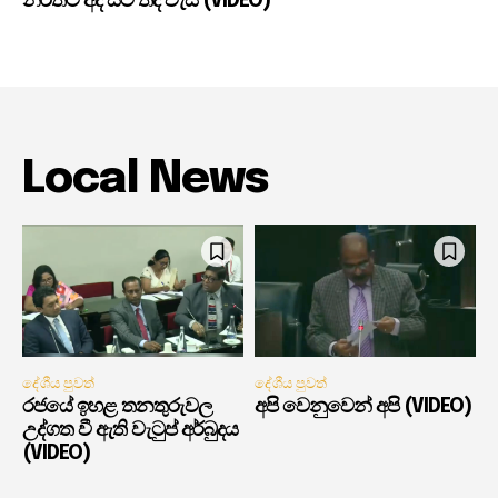
නිරිතට අද සිට තද වැසි (VIDEO)
Local News
දේශීය පුවත්
දේශීය පුවත්
රජයේ ඉහළ තනතුරුවල
අපි වෙනුවෙන් අපි (VIDEO)
උද්ගත වී ඇති වැටුප් අර්බුදය
(VIDEO)