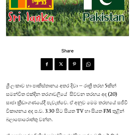
Share
ශ්‍රී ලංකාව හා පාකිස්තානය අතර දිවා – රාත්‍රී තරඟ 5කින්
සමන්විත එක්දින තරගාවලියේ සිව්වන තරඟය අද (20)
සාජා ක්‍රීඩාංගණයේදී පැවැත්ව‍ෙ. ඒ අනුව මෙම තරඟයේ සජීවී
විකාශනය අද ‍ප.ව. 3.30 සිට සියත TV හා සියත FM තුළින්
බලාපොරොත්තු වන්න.