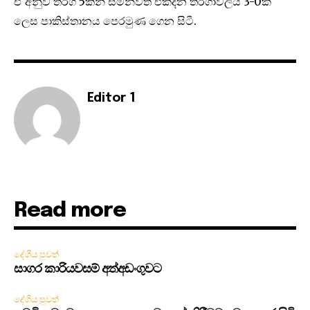
ඒ අනුව තරග 5කින් සමන්විත එක්දින තරගාවලිය 3-0ක්
ලෙස පාකිස්තානය පෙරමුණ ගෙන සිටී.
Editor 1
Read more
දේශීය පුවත්
සාගර කාරියවසම් අත්අඩංගුවට
දේශීය පුවත්