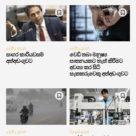
දේශීය පුවත්
දේශීය පුවත්
සාගර කාරියවසම්
වෙඩි තබා මනුෂ්‍ය
අත්අඩංගුවට
ඝාතනයකට තැත් කිරීමට
අවශ්‍ය කර සිටි
සැකකරුවෙකු අත්අඩංගුවට
දේශීය පුවත්
විදෙස් පුවත්