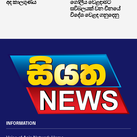
අද කාලගුණය
ගෝලීය වෙළඳාමට
සවිබලයක් වන චීනයේ
විදේශ වෙළඳ ගනුදෙනු
INFORMATION