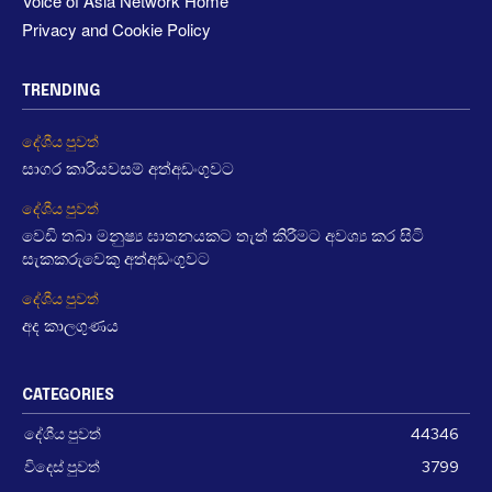
Voice of Asia Network Home
Privacy and Cookie Policy
TRENDING
දේශීය පුවත්
සාගර කාරියවසම් අත්අඩංගුවට
දේශීය පුවත්
වෙඩි තබා මනුෂ්‍ය ඝාතනයකට තැත් කිරීමට අවශ්‍ය කර සිටි
සැකකරුවෙකු අත්අඩංගුවට
දේශීය පුවත්
අද කාලගුණය
CATEGORIES
දේශීය පුවත්
44346
විදෙස් පුවත්
3799