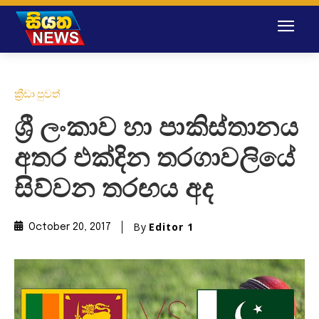
ක්‍රීඩා පුවත්
ශ්‍රී ලංකාව හා පාකිස්තානය
අතර එක්දින තරගාවලියේ
සිව්වන තරඟය අද
By
Editor 1
October 20, 2017