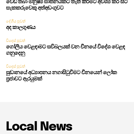
වෙඩි තබා මනුෂ්‍ය ඝාතනයකට තැත් කිරීමට අවශ්‍ය කර සිටි
සැකකරුවෙකු අත්අඩංගුවට
දේශීය පුවත්
අද කාලගුණය
විදෙස් පුවත්
ගෝලීය වෙළඳාමට සවිබලයක් වන චීනයේ විදේශ වෙළඳ
ගනුදෙනු
විදෙස් පුවත්
සුඩානයේ අධ්‍යාපනය නගාසිටුවීමට චීනයෙන් ලෝක
ප්‍රජාවට ඇරයුමක්
Local News