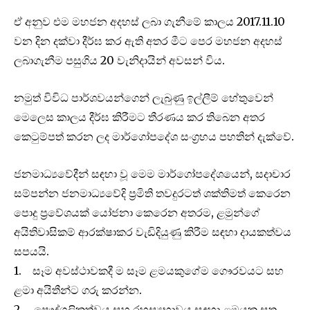
ඒ අනුව එම මහජන අදහස් ලබා ගැනීමේ කාලය 2017.11.10
වන දින දක්වා දීර්ඝ කර ඇති අතර මීට පෙර මහජන අදහස්
ලබාගැනීම පසුගිය 20 වැනිදායින් අවසන් විය.
නමුත් විවිධ පාර්ශවයන්ගෙන් ලැබුණු ඉල්ලීම් හේතුවෙන්
මෙලෙස කාලය දීර්ඝ කිරීමට තීරණය කර තිබෙන අතර
කෙටුම්පත් කරන ලද මාර්ගෝපදේශ සංග්‍රහය පහතින් දැක්වේ.
ජනමාධ්‍යවේදීන් සඳහා වූ මෙම මාර්ගෝපදේශයෙන්, සදාචාර
සම්පන්න ජනමාධ්‍යවේදි ප‍්‍රමිති තවදුරටත් ශක්තිමත් කෙරෙන
පොදු ප‍්‍රවේශයක් යෝජනා කෙරෙන අතරම, ළමුන්ගේ
අයිතිවාසිකම් ආරක්ෂාකර වැඩිදියුණු කිරීම සඳහා දායකත්වය
සපයයි.
1. සෑම අවස්ථාවකදී ම සෑම ළමයකුගේම ගෞරවයට සහ
ළමා අයිතීන්ට ගරු කරන්න.
2. පෞද්ගලිකත්වය සහ රහස්‍යභාවය සඳහා ළමයකු සතු