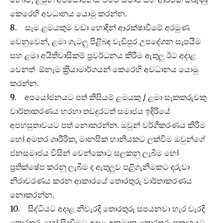
කෙරෙහි අවධානය යොමු කරන්න.
8. සෑම ළමයකුම වඩා හොඳින් ආරක්ෂාවීමේ අරමුණ
වෙනුවෙන්, ළමා ගැටලු පිළිබඳ වැඩිපුර උපදේශන සැපයීම
සහ ළමා අයිතිවාසිකම් ප‍්‍රවර්ධනය කිරීම ඇතුලු ඊට අදාළ
වෙනත් ඕනෑම ක‍්‍රියාමාර්ගයන් කෙරෙහි අවධානය යොමු
කරන්න.
9. අපයෝජනයට පත් කිසියම් ළමයකු / ළමා සැකකරුවකු
වාර්තාකරණය හරහා තවදුරටත් සමාජය ඉදිරියේ
අපහසුතාවයට පත් නොකරන්න. ඔවුන් වර්ගීකරණය කිරීම
හෝ අමතර ශාරීරික, මානසික හානියකට ලක්වීම ඔවුන්ගේ
ජනසමාජය විසින් වෙන්කොට සලකනු ලැබීම හෝ
ප‍්‍රතික්ෂේප කරනු ලැබීම ද ඇතුලුව පළිගැනීමකට දරුවා
නිරාවරණය කරන ආකාරයේ තොරතුරු වාර්තාකරණය
නොකරන්න.
10. සිද්ධියට අදාළ නිවැරදි තොරතුරු සපයනවා හැර වැරදි
තොරතුරු හෝ සිදුවීමට අදාළ අනුමාන තොරතුරු ප‍්‍රකාශයට