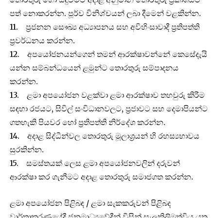
පත් නොකරන්න. පූර්ව විනිශ්චයන් ලබා දීමෙන් වළකින්න.
11. ප‍්‍රජනන සෞඛ්‍ය අධ්‍යාපනය සහ අවිහිංසාවාදී ප‍්‍රතිපත්ති
ප‍්‍රවර්ධනය කරන්න.
12. අපයෝජනයන්ගෙන් තමන් ආරක්ෂාවන්නේ කෙසේදැයි
යන්න සම්බන්ධයෙන් ළමුන්ට තොරතුරු සම්පාදනය
කරන්න.
13. ළමා අපයෝජන වළක්වා ළමා ආරක්ෂාව තහවුරු කිරීම
සඳහා රජයට, සිවිල් සංවිධානවලට, ප‍්‍රජාවට සහ දෙමාපියන්ට
ගතහැකි පියවර හෝ ප‍්‍රතිපත්ති නිර්දේශ කරන්න.
14. අදාළ සිද්ධීන්වල තොරතුරු මූලාශ‍්‍රයන් හි රහස්‍යභාවය
සුරකින්න.
15. සමස්තයක් ලෙස ළමා අපයෝජනවලින් දරුවන්
ආරක්ෂා කර ගැනීමට අදාළ තොරතුරු සමාජගත කරන්න.
ළමා අපයෝජන පිළිබඳ / ළමා සැකකරුවන් පිළිබද
වාර්තාකරණයේදී ජනමාධ්‍යවේදීන් විසින් සැලකිලිමත්විය යුතු