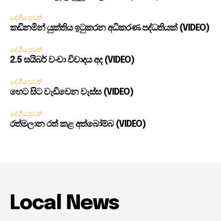
දේශීය පුවත්
කඩිනමින් යුක්තිය ඉටුකරන අධිකරණ පද්ධතියක් (VIDEO)
දේශීය පුවත්
2.5 සයිබර් වංචා විවාදය අද (VIDEO)
දේශීය පුවත්
හෙට සිට වැඩිවෙන වැස්ස (VIDEO)
දේශීය පුවත්
රත්මලාන රත් කළ අත්බෝම්බ (VIDEO)
Local News