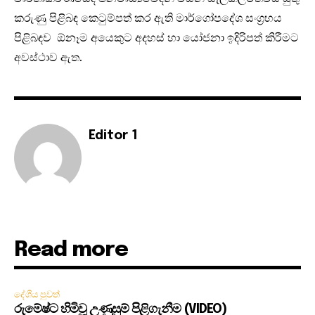
කරුණු පිළිබඳ කෙටුම්පත් කර ඇති මාර්ගෝපදේශ සංග‍්‍රහය
පිළිබඳව ඕනෑම අයෙකුට අදහස් හා යෝජනා ඉදිරිපත් කිරීමට
අවස්ථාව ඇත.
Editor 1
Read more
දේශීය පුවත්
රුමේෂ්ට හිමිවූ උණුසුම් පිළිගැනීම (VIDEO)