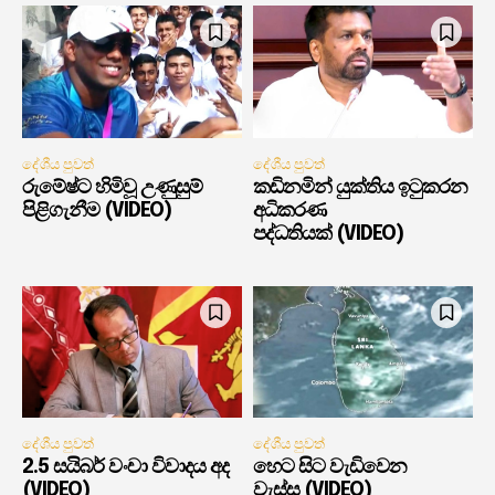
දේශීය පුවත්
දේශීය පුවත්
රුමේෂ්ට හිමිවූ උණුසුම්
කඩිනමින් යුක්තිය ඉටුකරන
පිළිගැනීම (VIDEO)
අධිකරණ
පද්ධතියක් (VIDEO)
දේශීය පුවත්
දේශීය පුවත්
2.5 සයිබර් වංචා විවාදය අද
හෙට සිට වැඩිවෙන
(VIDEO)
වැස්ස (VIDEO)