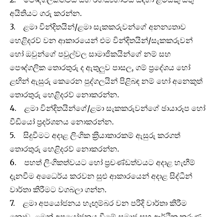
අයිතියට ගරු කරන්න.
3. ළමා වින්දිතයින්/ළමා සැකකරුවන්ගේ අනන්‍යතාව
හෙළිදරව් වන ආකාරයෙන් එම වින්දිතයින්/සැකකරුවන්
හෝ ඔවුන්ගේ පවුල්වල සාමාජිකයින්ගේ නම් සහ
පෞද්ගලික තොරතුරු ද ඇතුලුව පාසල, ගම් ප‍්‍රදේශය හෝ
ළඟින් ඇසුරු කෙරෙන පුද්ගලයින් පිළිබඳ නම් හෝ අනෙකුත්
තොරතුරු හෙළිදරව් නොකරන්න.
4. ළමා වින්දිතයින්ගේ/ළමා සැකකරුවන්ගේ ඡායාරූප හෝ
වීඩියෝ ප‍්‍රදර්ශනය නොකරන්න.
5. සිදුවීමට අදාළ ලිංගික ක‍්‍රියාකාරකම් ඇසුරු කරගත්
තොරතුරු හෙළිදරව් නොකරන්න.
6. පහත් ලිංගිකත්වයට හෝ ප‍්‍රචණ්ඩත්වයට අදාළ හැඟීම්
දැනවීම අධෛර්ය කරවන සුළු ආකාරයෙන් අදාළ සිද්ධීන්
වාර්තා කිරීමට වගබලා ගන්න.
7. ළමා අපයෝජනය හැඟුම්බර වන පරිදි වාර්තා කිරීම
නොව, ළමුන් අපයෝජනය වීමේ සමාජ සහ ආර්ථික කරුණු