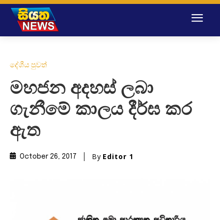
දේශීය පුවත්
මහජන අදහස් ලබා
ගැනීමේ කාලය දීර්ඝ කර
ඇත
By
Editor 1
October 26, 2017