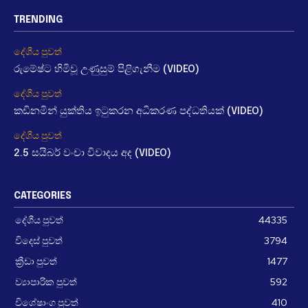
TRENDING
දේශීය පුවත්
රුමේෂ්ට හිමිවූ උණුසුම් පිළිගැනීම (VIDEO)
දේශීය පුවත්
කඩිනමින් යුක්තිය ඉටුකරන අධිකරණ පද්ධතියක් (VIDEO)
දේශීය පුවත්
2.5 සයිබර් වංචා විවාදය අද (VIDEO)
CATEGORIES
දේශීය පුවත්
44335
විදෙස් පුවත්
3794
ක්‍රීඩා පුවත්
1477
ව්‍යාපාරික පුවත්
592
විශේෂාංග පුවත්
410