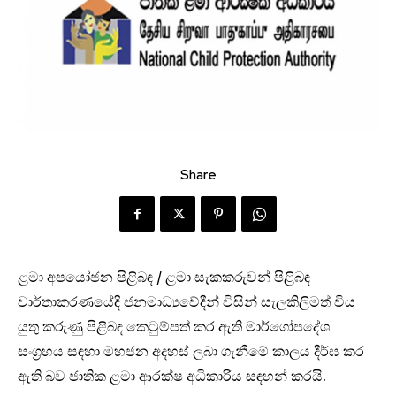
Share
ළමා අපයෝජන පිළිබඳ / ළමා සැකකරුවන් පිළිබඳ
වාර්තාකරණයේදී ජනමාධ්‍යවේදීන් විසින් සැලකිලිමත් විය
යුතු කරුණු පිළිබඳ කෙටුම්පත් කර ඇති මාර්ගෝපදේශ
සංග‍්‍රහය සඳහා මහජන අදහස් ලබා ගැනීමේ කාලය දීර්ඝ කර
ඇති බව ජාතික ළමා ආරක්ෂ අධිකාරිය සඳහන් කරයි.