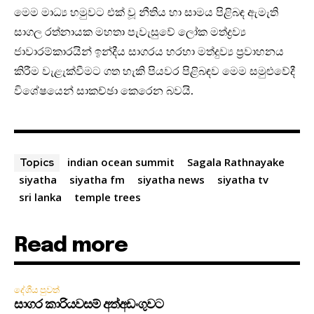
මෙම මාධ්‍ය හමුවට එක් වූ නීතිය හා සාමය පිළිබඳ ඇමැති
සාගල රත්නායක මහතා පැවැසුවේ ලෝක මත්ද්‍රව්‍ය
ජාවාරම්කාරයින් ඉන්දීය සාගරය හරහා මත්දුව්‍ය ප්‍රවාහනය
කිරීම වැළැක්වීමට ගත හැකි පියවර පිළිබඳව මෙම සමුළුවේදී
විශේෂයෙන් සාකච්ඡා කෙරෙන බවයි.
indian ocean summit
Sagala Rathnayake
Topics
siyatha
siyatha fm
siyatha news
siyatha tv
sri lanka
temple trees
Read more
දේශීය පුවත්
සාගර කාරියවසම් අත්අඩංගුවට