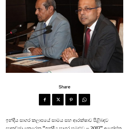
Share
ඉන්දීය සාගර කලාපයේ සාමය සහ ආරක්ෂාව පිළිබඳව
සාකච්ඡා කෙරෙන ‘’ඉන්දීය සාගර සමුළුව – 2017’’ අගෝස්තු