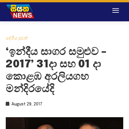
දේශීය පුවත්
‘ඉන්දීය සාගර සමුළුව –
2017’ 31දා සහ 01 දා
කොළඹ අරලියගහ
මන්දිරයේදි
August 29, 2017