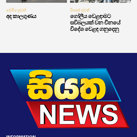
දේශීය පුවත්
විදෙස් පුවත්
අද කාලගුණය
ගෝලීය වෙළඳාමට
සවිබලයක් වන චීනයේ
විදේශ වෙළඳ ගනුදෙනු