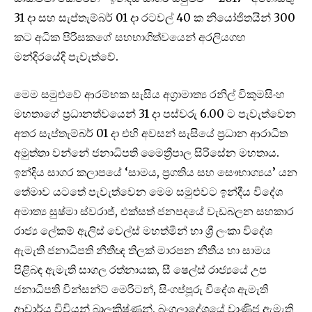
31 දා සහ සැප්තැම්බර් 01 දා රටවල් 40 ක නියෝජිතයින් 300
කට අධික පිරිසකගේ සහභාගිත්වයෙන් අරලියගහ
මන්දිරයේදි පැවැත්වේ.
මෙම සමුළුවේ ආරම්භක සැසිය අග්‍රාමාත්‍ය රනිල් විකුමසිංහ
මහතාගේ ප්‍රධානත්වයෙන් 31 දා පස්වරු 6.00 ට පැවැත්වෙන
අතර සැප්තැම්බර් 01 දා එහි අවසන් සැසියේ ප්‍රධාන ආරාධිත
අමුත්තා වන්නේ ජනාධිපති මෛත්‍රීපාල සිරිසේන මහතාය.
ඉන්දිය සාගර කලාපයේ ‘සාමය, ප්‍රගතිය සහ සෞභාග්‍යය’ යන
තේමාව යටතේ පැවැත්වෙන මෙම සමුළුවට ඉන්දීය විදේශ
අමාත්‍ය සුෂ්මා ස්වරාජ්, එක්සත් ජනපදයේ වැඩබලන සහකාර
රාජ්‍ය ලේකම් ඇලිස් වෙල්ස් මහත්මීන් හා ශ්‍රී ලංකා විදේශ
ඇමැති ජනාධිපති නීතීඥ තිලක් මාරපන නීතීය හා සාමය
පිළිබඳ ඇමැති සාගල රත්නායක, සී ෂෙල්ස් රාජ්‍යයේ උප
ජනාධිපති වින්සන්ට් මෙරිටන්, සිංගප්පූරු විදේශ ඇමැති
ආචාර්ය විවියන් බාලක්‍රිෂ්ණන්, බංගලාදේශයේ වාණිජ ඇමැති