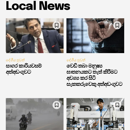
Local News
දේශීය පුවත්
දේශීය පුවත්
සාගර කාරියවසම්
වෙඩි තබා මනුෂ්‍ය
අත්අඩංගුවට
ඝාතනයකට තැත් කිරීමට
අවශ්‍ය කර සිටි
සැකකරුවෙකු අත්අඩංගුවට