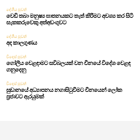
දේශීය පුවත්
වෙඩි තබා මනුෂ්‍ය ඝාතනයකට තැත් කිරීමට අවශ්‍ය කර සිටි
සැකකරුවෙකු අත්අඩංගුවට
දේශීය පුවත්
අද කාලගුණය
විදෙස් පුවත්
ගෝලීය වෙළඳාමට සවිබලයක් වන චීනයේ විදේශ වෙළඳ
ගනුදෙනු
විදෙස් පුවත්
සුඩානයේ අධ්‍යාපනය නගාසිටුවීමට චීනයෙන් ලෝක
ප්‍රජාවට ඇරයුමක්