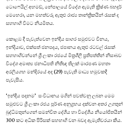
ටො‍ෆෙයිල් අහමඩ්, නේපාලයේ විදේශ ඇමැති ක්‍රිෂ්ණ බහදූර්
මෙහෙරා, යන මහත්වරු ඇතුළු රාජ්‍ය තාන්ත්‍රිකයින් රැසක් ද
සහභාගි වීමට නියමිතය.
කොළඹ දී පැවැත්වෙන ඉන්දීය සාගර සමුළුවට චීනය,
ඉන්දියාව, එක්සත් ජනපදය, ජපානය ඇතුළු රටවල් රැසක්
සහභාගිවන්නේ ශ්‍රී ලංකා රජයේ මිත්‍රශීලී ප්‍රතිපත්තීන් නිසාබව
විදේශ අමාත්‍ය ජනාධිපති නීතීඥ තිලක් මාරපණ මහතා
අරලියගහ මන්දිරයේ අද (29) පැවැති මාධ්‍ය හමුවකදී
පැවැසීය.
‘ඉන්දීය පදනම’ සංවිධානය මගින් පවත්වනු ලබන මෙම
සමුළුවට ශ්‍රී ලංකා රජය පූර්ණ අනුග්‍රහය දක්වන අතර උගතුන්
බුද්ධිමතුන්ගෙන් සමන්විත දේශීය හා විදේශීය නියෝජිතයින්
300 කට අධික පිරිසක් සහභාගි වන බවද ඇමැතිවරයා කීය.