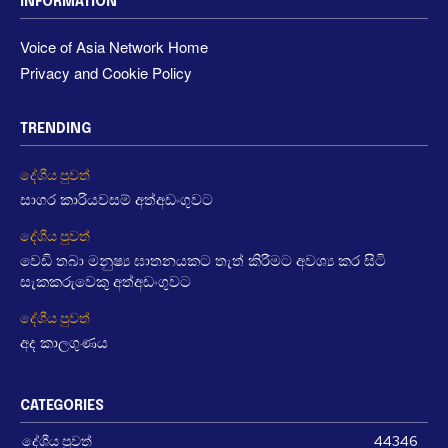
INFORMATION
Voice of Asia Network Home
Privacy and Cookie Policy
TRENDING
දේශීය පුවත්
සාගර කාරියවසම් අත්අඩංගුවට
දේශීය පුවත්
වෙඩි තබා මනුෂ්‍ය ඝාතනයකට තැත් කිරීමට අවශ්‍ය කර සිටි
සැකකරුවෙකු අත්අඩංගුවට
දේශීය පුවත්
අද කාලගුණය
CATEGORIES
දේශීය පුවත්
44346