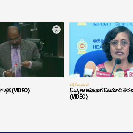
දේශීය පුවත්
් අපි (VIDEO)
වායු දූෂණයෙන් වසරකට මර
(VIDEO)