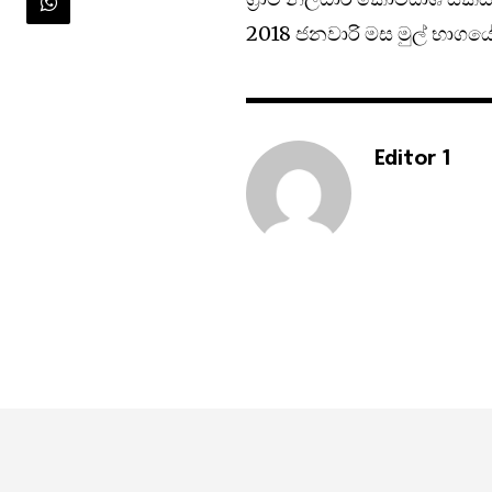
2018 ජනවාරි මස මුල් භාගය
Editor 1