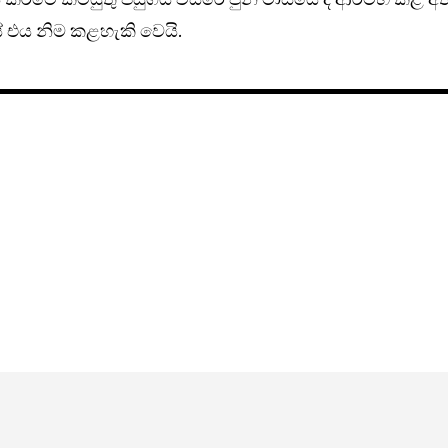
ේ එය නිම කළහැකි වෙයි.