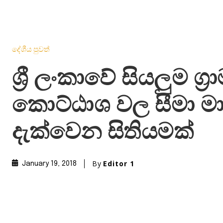
දේශීය පුවත්
ශ්‍රී ලංකාවේ සියලුම ග්‍
කොට්ඨාශ වල සීමා මා
දැක්වෙන සිතියමක්
By
Editor 1
January 19, 2018