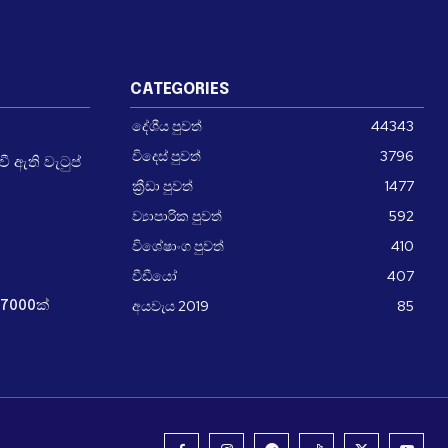
CATEGORIES
දේශීය පුවත්
44343
විදෙස් පුවත්
3796
 ඇති වැටුප්
ක්‍රීඩා පුවත්
1477
ව්‍යාපාරික පුවත්
592
විශේෂාංග පුවත්
410
වීඩීයෝ
407
අයවැය 2019
85
7000ක්