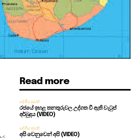
Read more
දේශීය පුවත්
රජයේ ඉහළ තනතුරුවල උද්ගත වී ඇති වැටුප්
අර්බුදය (VIDEO)
දේශීය පුවත්
අපි වෙනුවෙන් අපි (VIDEO)
තර