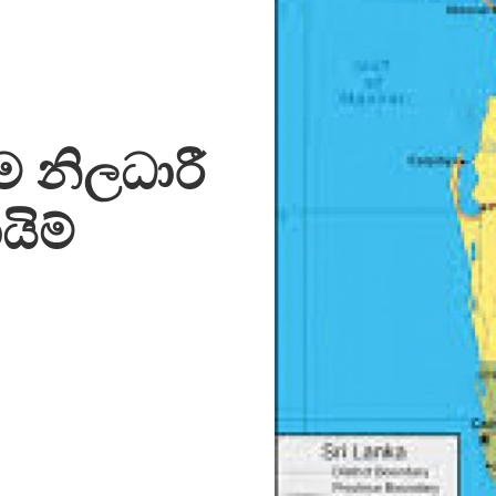
රාම නිලධාරී
යිම්