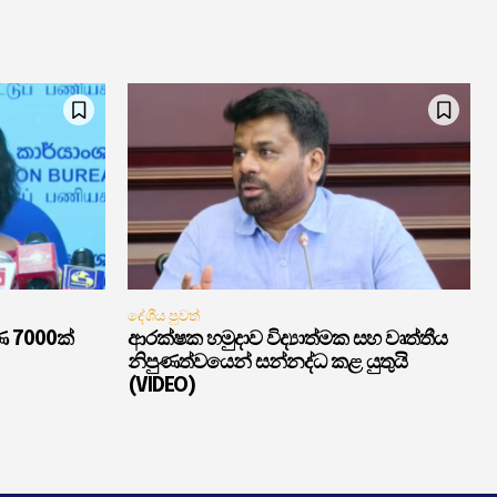
දේශීය පුවත්
ණ 7000ක්
ආරක්ෂක හමුදාව විද්‍යාත්මක සහ වෘත්තීය
නිපුණත්වයෙන් සන්නද්ධ කළ යුතුයි
(VIDEO)