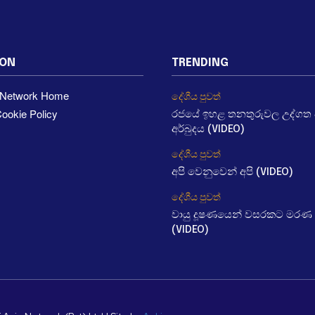
ION
TRENDING
a Network Home
දේශීය පුවත්
ookie Policy
රජයේ ඉහළ තනතුරුවල උද්ගත වී
අර්බුදය (VIDEO)
දේශීය පුවත්
අපි වෙනුවෙන් අපි (VIDEO)
දේශීය පුවත්
වායු දූෂණයෙන් වසරකට මරණ 
(VIDEO)