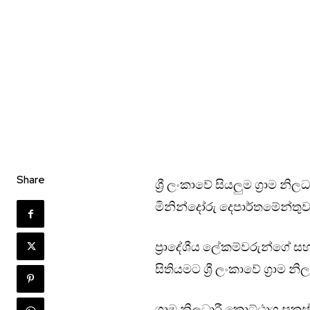
Share
ශ්‍රී ලංකාවේ සියලුම ග්‍රාම 
මිනින්දෝරු දෙපාර්තමේන්තු
ප්‍රාදේශීය ලේකම්වරුන්ගේ ස
සිතියමට ශ්‍රී ලංකාවේ ග්‍රාම
ග්‍රාම නිලධාරී කොට්ඨාශ සකස