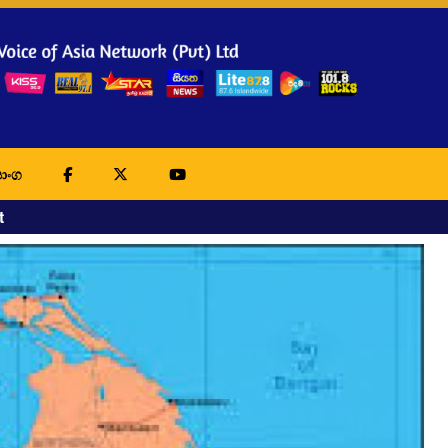
ාංග
t