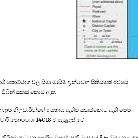
නිලධාරී කොට්ඨාශ වල සීමා මායිම් දැක්වෙන සිතියමක් රජයේ
ව විසින් සකස් කොට ඇත.
හ ග්‍රාම නිලධාරීන්ගේ ද සහාය ඇතිව සකස්කොට ඇති මෙම
 නිලධාරී කොට්ඨාශ 14018 ම ඇතුළත් වේ.
් කිරීමේ කටයුතු පසුගිය වසරේ ජුනි මාසයේ දී ආරම්භ කළ අ