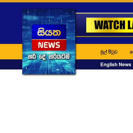
මුල් පිටුව
ද
English News