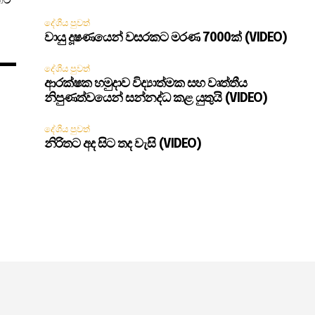
දේශීය පුවත්
වායු දූෂණයෙන් වසරකට මරණ 7000ක් (VIDEO)
දේශීය පුවත්
ආරක්ෂක හමුදාව විද්‍යාත්මක සහ වෘත්තීය
නිපුණත්වයෙන් සන්නද්ධ කළ යුතුයි (VIDEO)
දේශීය පුවත්
නිරිතට අද සිට තද වැසි (VIDEO)