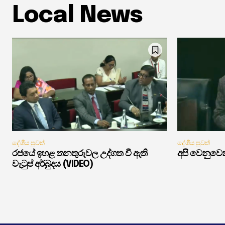
Local News
දේශීය පුවත්
දේශීය පුවත්
රජයේ ඉහළ තනතුරුවල උද්ගත වී ඇති
අපි වෙනුවෙන
වැටුප් අර්බුදය (VIDEO)