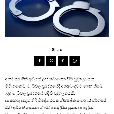
Share
අනවසර ගිනි අවියක් ලඟ තබාගෙන සිටි පුද්ගලයෙකු
මීටියාගොඩ, මැටිවල ප්‍රදේශයේදී අත්අඩංගුවට ගෙන තිබේ.
ඔහු මැටිවල ප්‍රදේශයේ පදිංචි පුද්ගලයෙකි.
සැකකරු සතුව තිබී විදේශ රටක නිෂ්පාදිත බෝර 12 වර්ගයේ
ගිනි අවියක් සොයාගත් බව පොලීසිය ප්‍රකාශ කළේය.