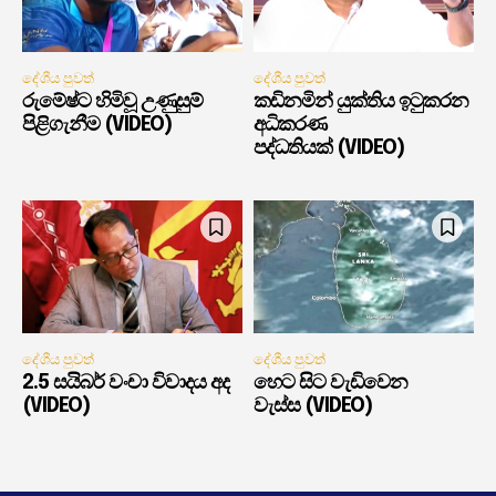
දේශීය පුවත්
දේශීය පුවත්
රුමේෂ්ට හිමිවූ උණුසුම්
කඩිනමින් යුක්තිය ඉටුකරන
පිළිගැනීම (VIDEO)
අධිකරණ
පද්ධතියක් (VIDEO)
දේශීය පුවත්
දේශීය පුවත්
2.5 සයිබර් වංචා විවාදය අද
හෙට සිට වැඩිවෙන
(VIDEO)
වැස්ස (VIDEO)