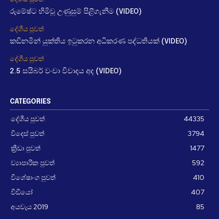
රුමේෂ්ට හිමිවූ උණුසුම් පිළිගැනීම (VIDEO)
දේශීය පුවත්
කඩිනමින් යුක්තිය ඉටුකරන අධිකරණ පද්ධතියක් (VIDEO)
දේශීය පුවත්
2.5 සයිබර් වංචා විවාදය අද (VIDEO)
CATEGORIES
දේශීය පුවත්
44335
විදෙස් පුවත්
3794
ක්‍රීඩා පුවත්
1477
ව්‍යාපාරික පුවත්
592
විශේෂාංග පුවත්
410
වීඩීයෝ
407
අයවැය 2019
85