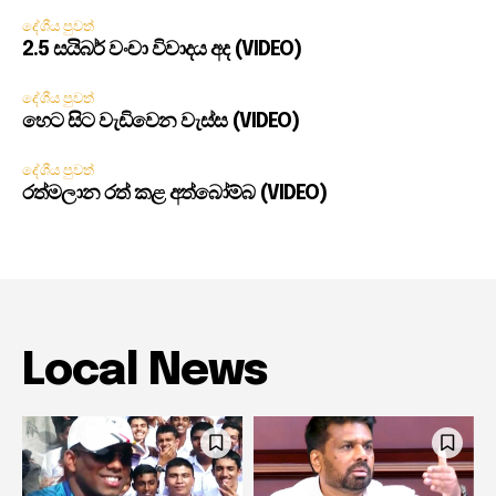
දේශීය පුවත්
2.5 සයිබර් වංචා විවාදය අද (VIDEO)
දේශීය පුවත්
හෙට සිට වැඩිවෙන වැස්ස (VIDEO)
දේශීය පුවත්
රත්මලාන රත් කළ අත්බෝම්බ (VIDEO)
Local News