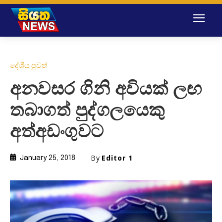
දේශීය පුවත්
අනවසර ගිනි අවියක් ලඟ
තබාගත් පුද්ගලයෙකු
අත්අඩංගුවට
By
Editor 1
January 25, 2018