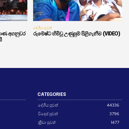
දේශීය පුවත්
මාණ අගනුවර
රුමේෂ්ට හිමිවූ උණුසුම් පිළිගැනීම (VIDEO)
ි
CATEGORIES
දේශීය පුවත්
44336
විදෙස් පුවත්
3796
ක්‍රීඩා පුවත්
1477