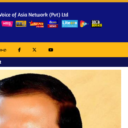
ාංග
t