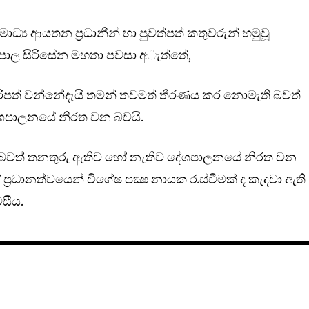
ාධ්‍ය ආයතන ප්‍රධානීන් හා පුවත්පත් කතුවරුන් හමුවූ
රීපාල සිරිසේන මහතා පවසා අැත්තේ,
පත් වන්නේදැයි තමන් තවමත් තීරණය කර නොමැති බවත්
දේශපාලනයේ නිරත වන බවයි.
බවත් තනතුරු ඇතිව හෝ නැතිව දේශපාලනයේ නිරත වන
‍රධානත්වයෙන් විශේෂ පක්‍ෂ නායක රැස්වීමක් ද කැදවා ඇති
සීය.