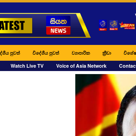
ේශීය පුවත්
විදේශීය පුවත්
ව්‍යාපාරික
ක්‍රීඩා
විශේෂ
Watch Live TV
Voice of Asia Network
Contac