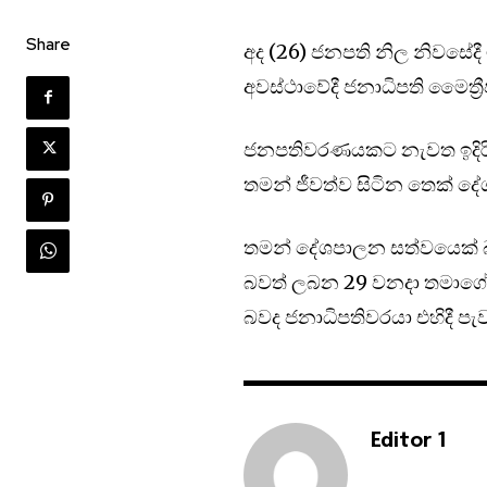
Share
අද (26) ජනපති නිල නිවසේදී ම
අවස්ථාවේදී ජනාධිපති මෛත්‍
ජනපතිවරණයකට නැවත ඉදිරි
තමන් ජීවත්ව සිටින තෙක් 
තමන් දේශපාලන සත්වයෙක් 
බවත් ලබන 29 වනදා තමාගේ ප්
බවද ජනාධිපතිවරයා එහිදී පැව
Editor 1