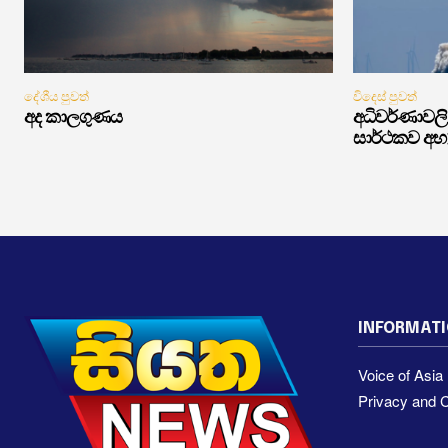
දේශීය පුවත්
විදෙස් පුවත්
අද කාලගුණය
අධිවර්ණාවලි 
සාර්ථකව අභ
INFORMAT
Voice of Asi
Privacy and C