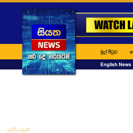
මුල් පිටුව
ද
English News
දේශීය පුවත්