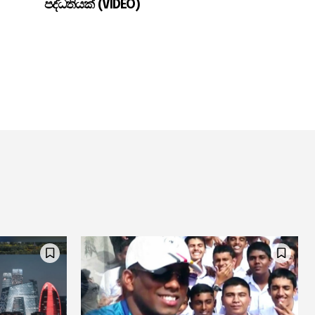
පද්ධතියක් (VIDEO)