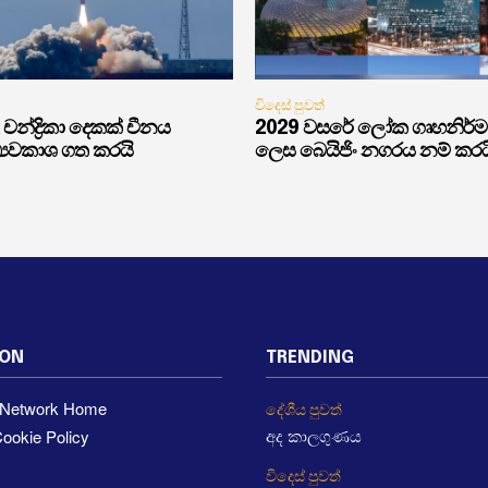
විදෙස් පුවත්
චන්ද්‍රිකා දෙකක් චීනය
2029 වසරේ ලෝක ගෘහනිර්
්‍යවකාශ ගත කරයි
ලෙස බෙයිජිං නගරය නම් කරය
ION
TRENDING
a Network Home
දේශීය පුවත්
ookie Policy
අද කාලගුණය
විදෙස් පුවත්