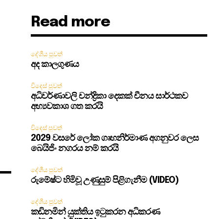
Read more
දේශීය පුවත්
අද කාලගුණය
විදෙස් පුවත්
අධිවර්ණාවලි චන්ද්‍රිකා දෙකක් චීනය සාර්ථකව
අභ්‍යවකාශ ගත කරයි
විදෙස් පුවත්
2029 වසරේ ලෝක ගෘහනිර්මාණ අගනුවර ලෙස
බෙයිජිං නගරය නම් කරයි
දේශීය පුවත්
රුමේෂ්ට හිමිවූ උණුසුම් පිළිගැනීම (VIDEO)
දේශීය පුවත්
කඩිනමින් යුක්තිය ඉටුකරන අධිකරණ