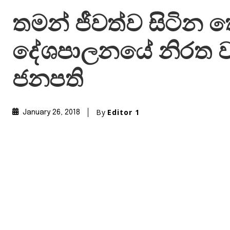
තමන් ජීවත්ව සිටින ත
දේශපාලනයේ නිරත ව
ජනපති
By
Editor 1
January 26, 2018