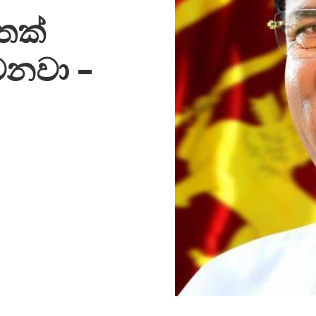
ෙක්
නවා –