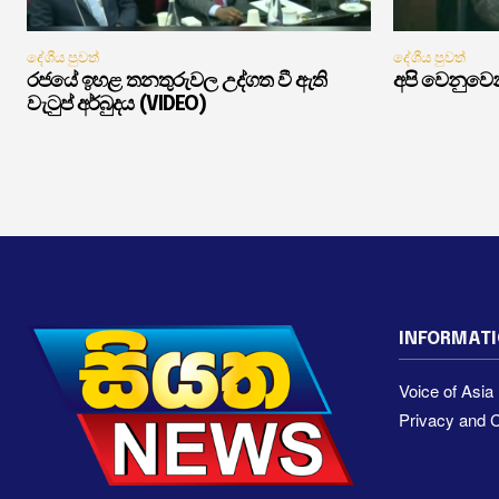
දේශීය පුවත්
දේශීය පුවත්
රජයේ ඉහළ තනතුරුවල උද්ගත වී ඇති
අපි වෙනුවෙන
වැටුප් අර්බුදය (VIDEO)
INFORMAT
Voice of Asi
Privacy and C