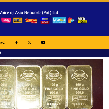
ාංග
t