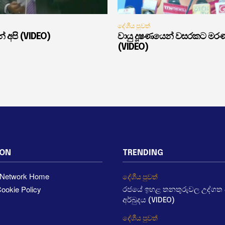
දේශීය පුවත්
් අපි (VIDEO)
වායු දූෂණයෙන් වසරකට මර
(VIDEO)
ION
TRENDING
a Network Home
දේශීය පුවත්
ookie Policy
රජයේ ඉහළ තනතුරුවල උද්ගත වී
අර්බුදය (VIDEO)
දේශීය පුවත්