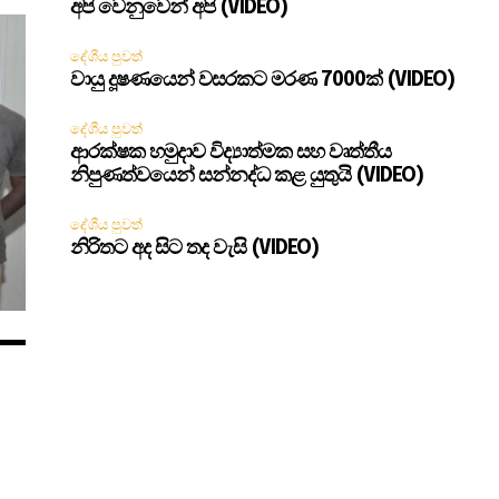
අපි වෙනුවෙන් අපි (VIDEO)
දේශීය පුවත්
වායු දූෂණයෙන් වසරකට මරණ 7000ක් (VIDEO)
දේශීය පුවත්
ආරක්ෂක හමුදාව විද්‍යාත්මක සහ වෘත්තීය
නිපුණත්වයෙන් සන්නද්ධ කළ යුතුයි (VIDEO)
දේශීය පුවත්
නිරිතට අද සිට තද වැසි (VIDEO)