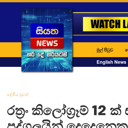
මුල් පිටුව
ද
English News
දේශීය පුවත්
රත්‍රං කිලෝග්‍රෑම් 12 ක
පුද්ගලයින් දෙදෙනෙකු