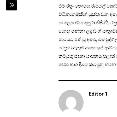
එම රත්‍රං තොගය රුපියල් කෝ
වටිනාකමකින් යුක්ත වන අතර, 
ක් ලෙස ඒවා අසුරා තිබිණි. රත්‍
යොදා ගන්නා ලද ඩිංගි යාත්‍රාව
භාරයට පත් වූ අතර, එම පුද්ගලය
යාත්‍රාව ඇතුළු අනෙකුත් ආම්ප
කටයුතු සඳහා යාපනය පලාත් 
වෙත භාර දීමට කටයුතු කරන ල
Editor 1