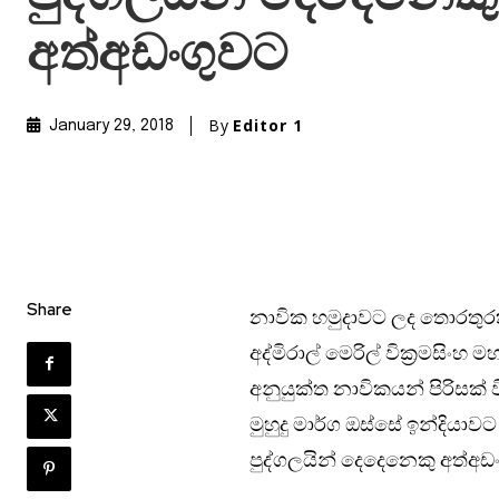
අත්අඩංගුවට
By
Editor 1
January 29, 2018
Share
නාවික හමුදාවට ලද තොරතුරක
අද්මිරාල් මෙරිල් වික්‍රමස
අනුයුක්ත නාවිකයන් පිරිසක් ව
මුහුදු මාර්ග ඔස්සේ ඉන්දියාවට
පුද්ගලයින් දෙදෙනෙකු අත්අඩ