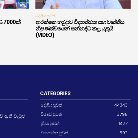
දේශීය පුවත්
ණ 7000ක්
ආරක්ෂක හමුදාව විද්‍යාත්මක සහ වෘත්තීය
නිපුණත්වයෙන් සන්නද්ධ කළ යුතුයි
(VIDEO)
CATEGORIES
දේශීය පුවත්
44343
විදෙස් පුවත්
3796
 ඇති වැටුප්
ක්‍රීඩා පුවත්
1477
ව්‍යාපාරික පුවත්
592