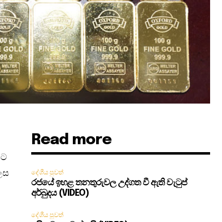
Read more
යට
ලෙස
දේශීය පුවත්
රජයේ ඉහළ තනතුරුවල උද්ගත වී ඇති වැටුප්
අර්බුදය (VIDEO)
දේශීය පුවත්