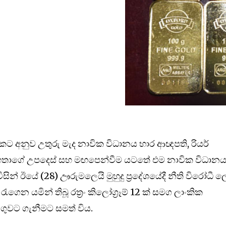
ට අනුව උතුරු මැද නාවික විධානය භාර ආඥපති, රියර්
ිංහ මහතාගේ උපදෙස් සහ මඟපෙන්වීම යටතේ එම නාවික විධාන
ිසින් ඊයේ (28) ඌරුමලෙයි මුහුදු ප්‍රදේශයේදී නීති විරෝධී 
 රැගෙන යමින් තිබූ රත්‍රං කිලෝග්‍රෑම් 12 ක් සමග ලාංකික
ංගුවට ගැනීමට සමත් විය.