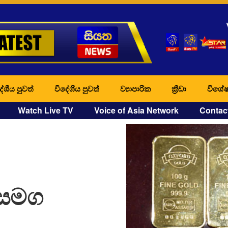
ේශීය පුවත්
විදේශීය පුවත්
ව්‍යාපාරික
ක්‍රීඩා
විශේෂ
Watch Live TV
Voice of Asia Network
Contac
් සමග