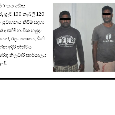
ටි 7 කට අධික
ග්‍රෑම් 100 කැබලි 120
රං ප්‍රවාහනය කිරීම සඳහා
ක් ද එහිදී නාවික හමුදා
න්, රත්‍රං තොගය, ඩිංගි
න්න ඉදිරි නීතිමය
රේගු නිලධාරී කාර්යාලය
දී.