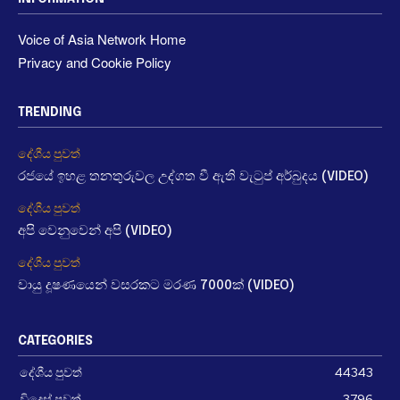
Voice of Asia Network Home
Privacy and Cookie Policy
TRENDING
දේශීය පුවත්
රජයේ ඉහළ තනතුරුවල උද්ගත වී ඇති වැටුප් අර්බුදය (VIDEO)
දේශීය පුවත්
අපි වෙනුවෙන් අපි (VIDEO)
දේශීය පුවත්
වායු දූෂණයෙන් වසරකට මරණ 7000ක් (VIDEO)
CATEGORIES
දේශීය පුවත්
44343
විදෙස් පුවත්
3796