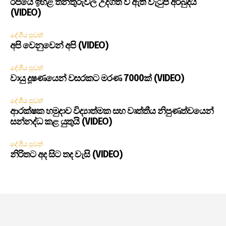
රජයේ ඉහළ තනතුරුවල උද්ගත වී ඇති වැටුප් අර්බුදය
(VIDEO)
දේශීය පුවත්
අපි වෙනුවෙන් අපි (VIDEO)
දේශීය පුවත්
වායු දූෂණයෙන් වසරකට මරණ 7000ක් (VIDEO)
දේශීය පුවත්
ආරක්ෂක හමුදාව විද්‍යාත්මක සහ වෘත්තීය නිපුණත්වයෙන්
සන්නද්ධ කළ යුතුයි (VIDEO)
දේශීය පුවත්
නිරිතට අද සිට තද වැසි (VIDEO)