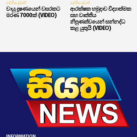
දේශීය පුවත්
දේශීය පුවත්
වායු දූෂණයෙන් වසරකට
ආරක්ෂක හමුදාව විද්‍යාත්මක
මරණ 7000ක් (VIDEO)
සහ වෘත්තීය
නිපුණත්වයෙන් සන්නද්ධ
කළ යුතුයි (VIDEO)
INFORMATION