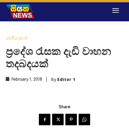
දේශීය පුවත්
ප්‍රදේශ රැසක දැඩි වාහන
තදබදයක්
By
Editor 1
February 1, 2018
Share