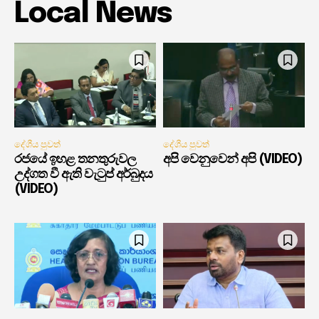
Local News
දේශීය පුවත්
දේශීය පුවත්
රජයේ ඉහළ තනතුරුවල
අපි වෙනුවෙන් අපි (VIDEO)
උද්ගත වී ඇති වැටුප් අර්බුදය
(VIDEO)