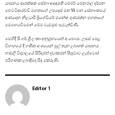
යාපනය ආරක්ෂක සේනා ආඥාපති මේජර් ජෙනරාල් දර්ශන
හෙට්ටිආරච්චි මහතාගේ උපදෙස් මත 55 වන සේනාංකයේ
අණදෙන නිලධාරී බ්‍රිගේඩියර් ජයන්ත ගුණරත්න මහතාගේ
මෙහෙයවීමෙන් මේම වැඩමුළු පැවැත්විණි.
මෙහිදී සිංගර් ශ්‍රී ලංකා අනුග්‍රහයෙන් අ.පො.ස. උසස් පෙළ
විභාගයේ දී ගණිත අංශයෙන් මුල් තැන ලබාගත් යාපනය
හාඩ්ලි විද්‍යාලයේ සිරිදරන් දුවාකරන් සිසුවාට ලැප්ටොප්
පරිගණක ලබාදීමද සිදු කෙරුණි.
Editor 1