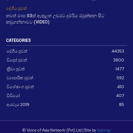
දේශීය පුවත්
තවත් මාස 03ක් ඇතුළත උඩරට දුම්රිය රඹුක්කන සිට
කඩුගන්නාවට (VIDEO)
CATEGORIES
දේශීය පුවත්
44353
විදෙස් පුවත්
3800
ක්‍රීඩා පුවත්
1477
ව්‍යාපාරික පුවත්
592
විශේෂාංග පුවත්
410
වීඩීයෝ
407
අයවැය 2019
85
© Voice of Asia Network (Pvt) Ltd | Site by
Apkings