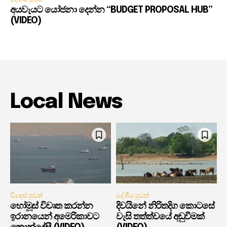
අයවැයට යෝජනා දෙන්න “BUDGET PROPOSAL HUB”
(VIDEO)
Local News
විදෙස් පුවත්
දේශීය පුවත්
හෝමූස් විවෘත කරන්න
දිවයිනේ නිරිතදිග කොටසේ
ඉරානයෙන් අමෙරිකාවට
වැසි තත්ත්වයේ අඩුවීමක්