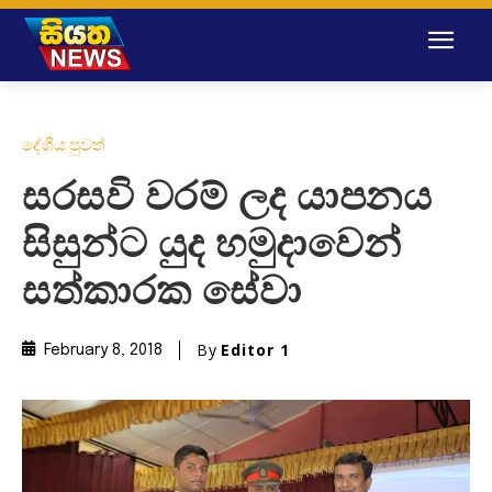
දේශීය පුවත්
සරසවි වරම් ලද යාපනය
සිසුන්ට යුද හමුදාවෙන්
සත්කාරක සේවා
By
Editor 1
February 8, 2018