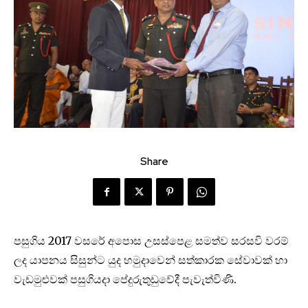
Share
පසුගිය 2017 වසරේ අපොස උසස්පෙළ සමත්ව සරසවි වරම්
ලද යාපනය සිසුන්ට යුද හමුදාවෙන් සත්කාරක සේවාවක් හා
වැඩමුළුවක් පසුගියදා පේදුරුතුඩුවේදී පැවැත්විණි.