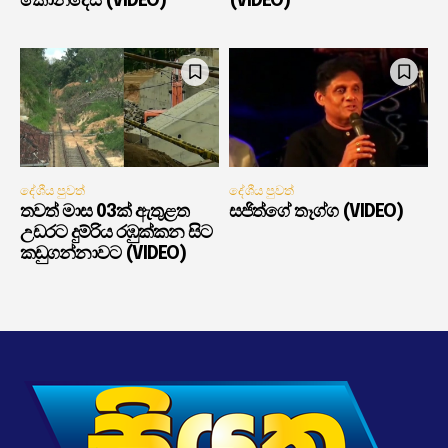
කොන්දේසී (VIDEO)
(VIDEO)
දේශීය පුවත්
දේශීය පුවත්
තවත් මාස 03ක් ඇතුළත
සජිත්ගේ තෑග්ග (VIDEO)
උඩරට දුම්රිය රඹුක්කන සිට
කඩුගන්නාවට (VIDEO)