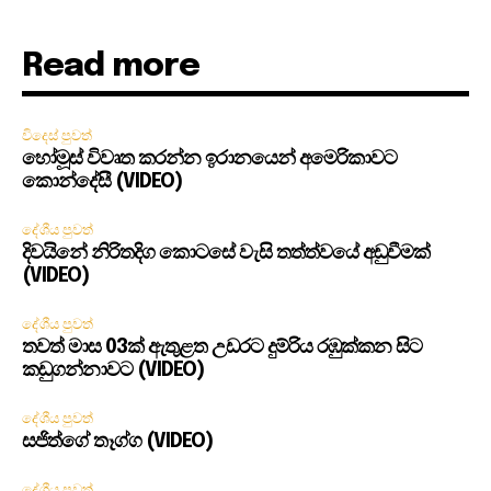
Read more
විදෙස් පුවත්
හෝමූස් විවෘත කරන්න ඉරානයෙන් අමෙරිකාවට
කොන්දේසී (VIDEO)
දේශීය පුවත්
දිවයිනේ නිරිතදිග කොටසේ වැසි තත්ත්වයේ අඩුවීමක්
(VIDEO)
දේශීය පුවත්
තවත් මාස 03ක් ඇතුළත උඩරට දුම්රිය රඹුක්කන සිට
කඩුගන්නාවට (VIDEO)
දේශීය පුවත්
සජිත්ගේ තෑග්ග (VIDEO)
දේශීය පුවත්