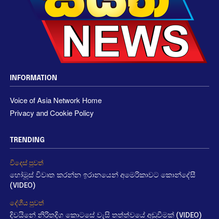
INFORMATION
Voice of Asia Network Home
Privacy and Cookie Policy
TRENDING
විදෙස් පුවත්
හෝමූස් විවෘත කරන්න ඉරානයෙන් අමෙරිකාවට කොන්දේසී
(VIDEO)
දේශීය පුවත්
දිවයිනේ නිරිතදිග කොටසේ වැසි තත්ත්වයේ අඩුවීමක් (VIDEO)