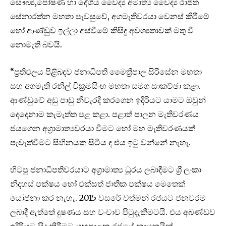
සෞඛ්‍ය,පෝෂණ හා දේශීය වෛද්‍ය අමාත්‍ය වෛද්‍ය රාජිත
සේනාරත්න මහතා පැවසුවේ, අගමැතිවරයා වෙනස් කිරීමේ
හෝ ආණ්ඩුව ඉල්ලා අස්වීමේ කිසිදු අවශ්‍යතාවක් මතු වී
නොමැති බවයි.
“ප්‍රතිඵලය පිළිබඳව ජනාධිපති මෛත්‍රීපාල සිරිසේන මහතා
සහ අගමැති රනිල් වික්‍රමසිංහ මහතා සමග සාකච්ඡා කළා.
ආණ්ඩුවේ අඩු පාඩු නිවැරදි කරගෙන ඉදිරියට යාමට ඔවුන්
දෙදෙනාම කැමැත්ත පළ කළා. පළාත් පාලන මැතිවරණය
ජයගෙන අග්‍රාමාත්‍යවරයා වීමට හෝ මහ මැතිවරණයක්
පැවැත්වීමට සිහිනයක සිටිය ද එය ඉටු වන්නේ නැහැ.
හිටපු ජනාධිපතිවරයාට අග්‍රාමාත්‍ය ධූරය ලබාදීමට ශ්‍රී ලංකා
නිදහස් පක්ෂය හෝ එක්සත් ජාතික පක්ෂය මෙතෙක්
යෝජනා කර නැහැ. 2015 වසරේ වත්මන් රජයට ජනවරම
ලබාදී ඇත්තේ දුෂණය සහ වංචාව පිටුදැකීමටයි. එය අඛණ්ඩව
ඉදිරියට සිදු කිරීමට යහපාලන රජයේ නායකයින්