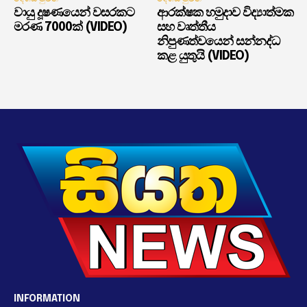
වායු දූෂණයෙන් වසරකට
ආරක්ෂක හමුදාව විද්‍යාත්මක
මරණ 7000ක් (VIDEO)
සහ වෘත්තීය
නිපුණත්වයෙන් සන්නද්ධ
කළ යුතුයි (VIDEO)
INFORMATION