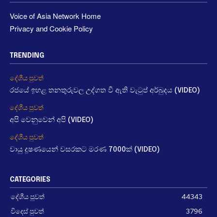
Voice of Asia Network Home
Privacy and Cookie Policy
TRENDING
දේශීය පුවත්
රජයේ ඉහළ තනතුරුවල උද්ගත වී ඇති වැටුප් අර්බුදය (VIDEO)
දේශීය පුවත්
අපි වෙනුවෙන් අපි (VIDEO)
දේශීය පුවත්
වායු දූෂණයෙන් වසරකට මරණ 7000ක් (VIDEO)
CATEGORIES
දේශීය පුවත්
44343
විදෙස් පුවත්
3796