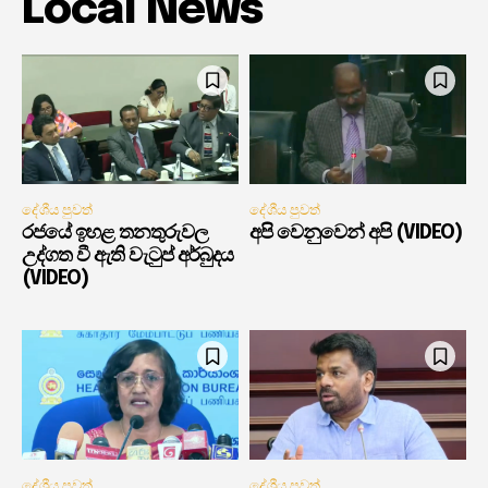
Local News
දේශීය පුවත්
දේශීය පුවත්
රජයේ ඉහළ තනතුරුවල
අපි වෙනුවෙන් අපි (VIDEO)
උද්ගත වී ඇති වැටුප් අර්බුදය
(VIDEO)
දේශීය පුවත්
දේශීය පුවත්