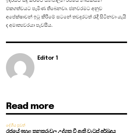
එකගත්වයට පැමිණ තිබෙනවා. ජනවරමට අනුව
අපේක්ෂාවන් ඉටු කිරීමේ සටනේ තවදුරටත් රැදී සිටිනවා යැයි
ද අමාත්‍යවරයා පැවසීය.
Editor 1
Read more
දේශීය පුවත්
රජයේ ඉහළ තනතුරුවල උද්ගත වී ඇති වැටුප් අර්බුදය