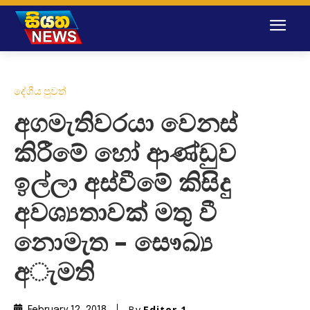
දේශීය පුවත්
අගමැතිවරයා වෙනස්
කිරීමේ හෝ ආණ්ඩුව
ඉල්ලා අස්වීමේ කිසිදු
අවශ්‍යතාවක් මතු වී
නොමැත – සෞඛ්‍ය
අැමති
By
Editor 1