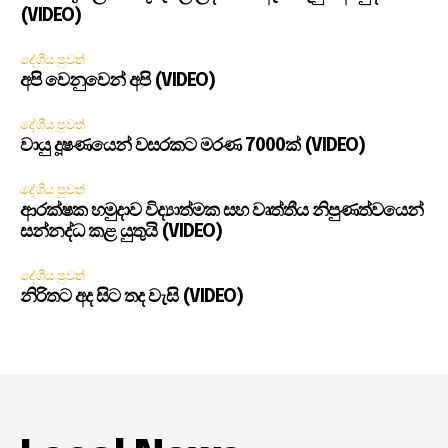
(VIDEO)
දේශීය පුවත්
අපි වෙනුවෙන් අපි (VIDEO)
දේශීය පුවත්
වායු දූෂණයෙන් වසරකට මරණ 7000ක් (VIDEO)
දේශීය පුවත්
ආරක්ෂක හමුදාව විද්‍යාත්මක සහ වෘත්තීය නිපුණත්වයෙන්
සන්නද්ධ කළ යුතුයි (VIDEO)
දේශීය පුවත්
නිරිතට අද සිට තද වැසි (VIDEO)