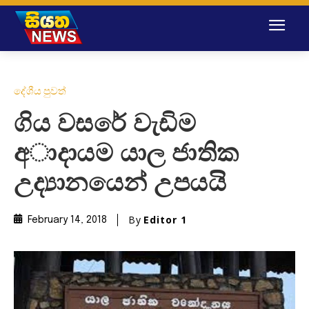
දේශීය පුවත්
ගිය වසරේ වැඩිම
අාදායම යාල ජාතික
උද්‍යානයෙන් උපයයි
By
Editor 1
February 14, 2018