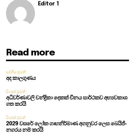
Editor 1
Read more
දේශීය පුවත්
අද කාලගුණය
විදෙස් පුවත්
අධිවර්ණාවලි චන්ද්‍රිකා දෙකක් චීනය සාර්ථකව අභ්‍යවකාශ
ගත කරයි
විදෙස් පුවත්
2029 වසරේ ලෝක ගෘහනිර්මාණ අගනුවර ලෙස බෙයිජිං
නගරය නම් කරයි