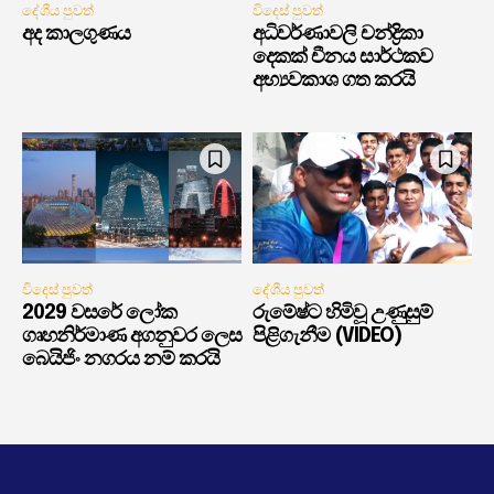
දේශීය පුවත්
විදෙස් පුවත්
අද කාලගුණය
අධිවර්ණාවලි චන්ද්‍රිකා
දෙකක් චීනය සාර්ථකව
අභ්‍යවකාශ ගත කරයි
විදෙස් පුවත්
දේශීය පුවත්
2029 වසරේ ලෝක
රුමේෂ්ට හිමිවූ උණුසුම්
ගෘහනිර්මාණ අගනුවර ලෙස
පිළිගැනීම (VIDEO)
බෙයිජිං නගරය නම් කරයි