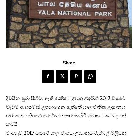
Share
දිවයින පුරා පිහිටා ඇති ජාතික උද්‍යාන අතුරින් 2017 වසරේ
වැඩිම ආදායමක් උපයාගෙන ඇත්තේ යාල ජාතික උද්‍යානය
හරහා බව තිරසර සංවර්ධන හා වනජීවි අමාත්‍යංශය සඳහන්
කරයි.
ඒ අනුව 2017 වසරේ යාල ජාතික උද්‍යානය රුපියල් මිලියන