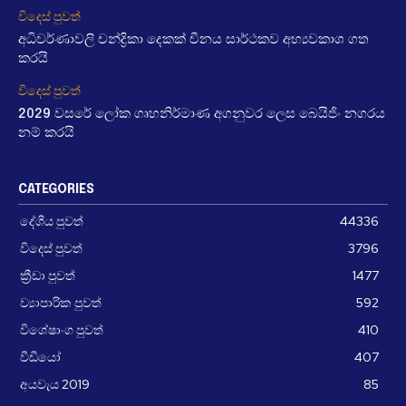
විදෙස් පුවත්
අධිවර්ණාවලි චන්ද්‍රිකා දෙකක් චීනය සාර්ථකව අභ්‍යවකාශ ගත
කරයි
විදෙස් පුවත්
2029 වසරේ ලෝක ගෘහනිර්මාණ අගනුවර ලෙස බෙයිජිං නගරය
නම් කරයි
CATEGORIES
දේශීය පුවත්
44336
විදෙස් පුවත්
3796
ක්‍රීඩා පුවත්
1477
ව්‍යාපාරික පුවත්
592
විශේෂාංග පුවත්
410
වීඩීයෝ
407
අයවැය 2019
85