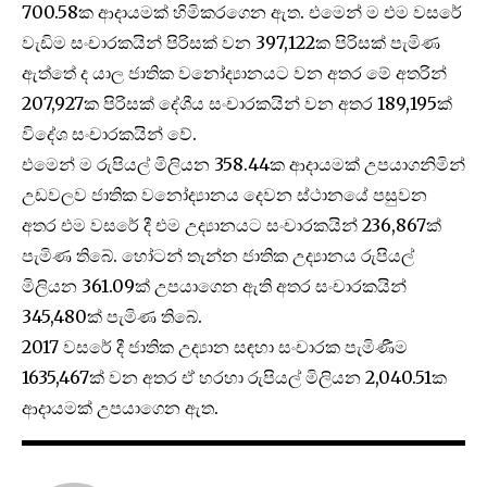
700.58ක ආදායමක් හිමිකරගෙන ඇත. එමෙන් ම එම වසරේ
වැඩිම සංචාරකයින් පිරිසක් වන 397,122ක පිරිසක් පැමිණ
ඇත්තේ ද යාල ජාතික වනෝද්‍යානයට වන අතර මේ අතරින්
207,927ක පිරිසක් දේශීය සංචාරකයින් වන අතර 189,195ක්
විදේශ සංචාරකයින් වේ.
එමෙන් ම රුපියල් මිලියන 358.44ක ආදායමක් උපයාගනිමින්
උඩවලව ජාතික වනෝද්‍යානය දෙවන ස්ථානයේ පසුවන
අතර එම වසරේ දී එම උද්‍යානයට සංචාරකයින් 236,867ක්
පැමිණ තිබේ. හෝටන් තැන්න ජාතික උද්‍යානය රුපියල්
මිලියන 361.09ක් උපයාගෙන ඇති අතර සංචාරකයින්
345,480ක් පැමිණ තිබේ.
2017 වසරේ දී ජාතික උද්‍යාන සඳහා සංචාරක පැමිණීම
1635,467ක් වන අතර ඒ හරහා රුපියල් මිලියන 2,040.51ක
ආදායමක් උපයාගෙන ඇත.