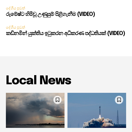
දේශීය පුවත්
රුමේෂ්ට හිමිවූ උණුසුම් පිළිගැනීම (VIDEO)
දේශීය පුවත්
කඩිනමින් යුක්තිය ඉටුකරන අධිකරණ පද්ධතියක් (VIDEO)
Local News