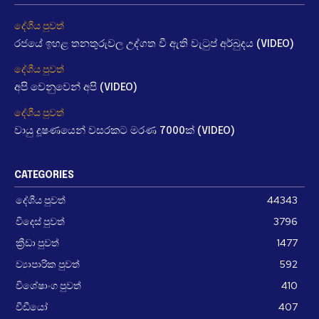
දේශීය පුවත්
රජයේ ඉහළ තනතුරුවල උද්ගත වී ඇති වැටුප් අර්බුදය (VIDEO)
දේශීය පුවත්
අපි වෙනුවෙන් අපි (VIDEO)
දේශීය පුවත්
වායු දූෂණයෙන් වසරකට මරණ 7000ක් (VIDEO)
CATEGORIES
දේශීය පුවත්
44343
විදෙස් පුවත්
3796
ක්‍රීඩා පුවත්
1477
ව්‍යාපාරික පුවත්
592
විශේෂාංග පුවත්
410
වීඩීයෝ
407