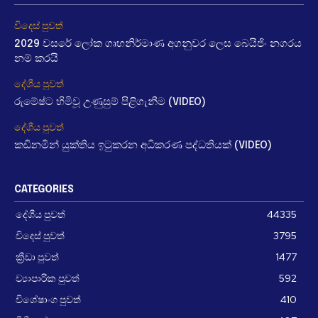
විදෙස් පුවත්
2029 වසරේ ලෝක ගෘහනිර්මාණ අගනුවර ලෙස බෙයිජිං නගරය
නම් කරයි
දේශීය පුවත්
රුමේෂ්ට හිමිවූ උණුසුම් පිළිගැනීම (VIDEO)
දේශීය පුවත්
කඩිනමින් යුක්තිය ඉටුකරන අධිකරණ පද්ධතියක් (VIDEO)
CATEGORIES
දේශීය පුවත්
44335
විදෙස් පුවත්
3795
ක්‍රීඩා පුවත්
1477
ව්‍යාපාරික පුවත්
592
විශේෂාංග පුවත්
410