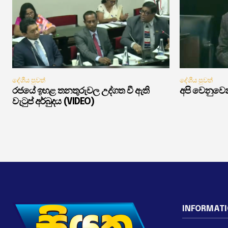
දේශීය පුවත්
දේශීය පුවත්
රජයේ ඉහළ තනතුරුවල උද්ගත වී ඇති
අපි වෙනුවෙන
වැටුප් අර්බුදය (VIDEO)
INFORMAT