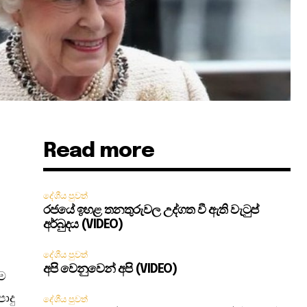
Read more
දේශීය පුවත්
රජයේ ඉහළ තනතුරුවල උද්ගත වී ඇති වැටුප්
අර්බුදය (VIDEO)
දේශීය පුවත්
අපි වෙනුවෙන් අපි (VIDEO)
ීම
ොදු
දේශීය පුවත්