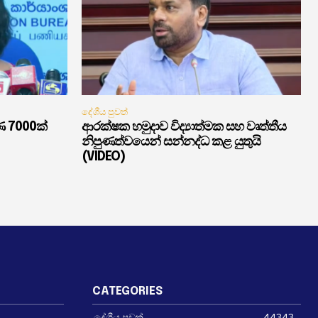
දේශීය පුවත්
ණ 7000ක්
ආරක්ෂක හමුදාව විද්‍යාත්මක සහ වෘත්තීය
නිපුණත්වයෙන් සන්නද්ධ කළ යුතුයි
(VIDEO)
CATEGORIES
දේශීය පුවත්
44343