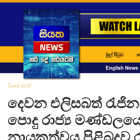
මුල් පිටුව
ද
English News
විදෙස් පුවත්
දෙවන එලිසබත් රැජින
පොදු රාජ්‍ය මණ්ඩලය
නායකත්වය පිළිබදව 