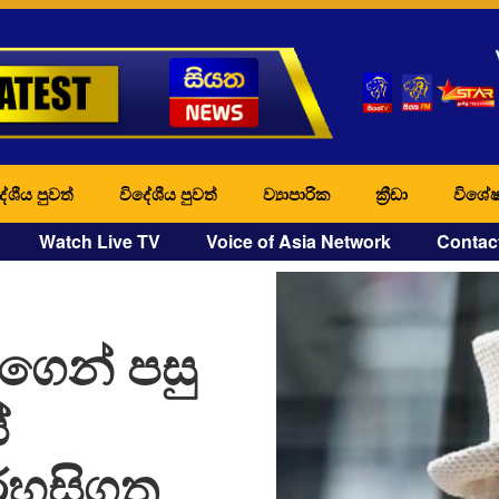
ේශීය පුවත්
විදේශීය පුවත්
ව්‍යාපාරික
ක්‍රීඩා
විශේෂ
Watch Live TV
Voice of Asia Network
Contac
ගෙන් පසු
ේ
රහසිගත