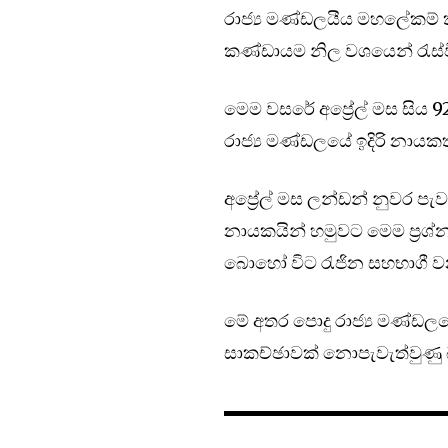
රාජ්‍ය මණ්ඩලයීය මහලේකම් 
කණ්ඩායම නිල වශයෙන් රැස්
මෙම වසරේ අප්‍රේල් මස සිය 
රාජ්‍ය මණ්ඩලයේ ඉදිරි නායක
අප්‍රේල් මස ලන්ඩන් නුවර පැව
නායකයින් හමුවට මෙම ප්‍ර
බොහෝ විට රැජින සහභාගී වන
මේ අතර පොදු රාජ්‍ය මණ්ඩලයේ
සාකච්ඡාවක් නොපැවැත්වුණු 