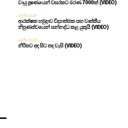
වායු දූෂණයෙන් වසරකට මරණ 7000ක් (VIDEO)
දේශීය පුවත්
ආරක්ෂක හමුදාව විද්‍යාත්මක සහ වෘත්තීය
නිපුණත්වයෙන් සන්නද්ධ කළ යුතුයි (VIDEO)
දේශීය පුවත්
නිරිතට අද සිට තද වැසි (VIDEO)