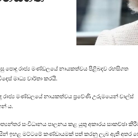
සු පොදු රාජ්‍ය මණ්ඩලයේ නායකත්වය පිළිබදව රහසිගත
ෙස් මාධ්‍ය වාර්තා ක‍රයි.
 රාජ්‍ය මණ්ඩලයේ නායකත්වය ප්‍රවේණි උරුමයෙන් චාල්ස්
න් ය.
ාත්‍යන්තර සංවිධානය පාලනය කළ යුතු අකාරය සාකච්ඡා කිර
විසින් ඉහළ මට්ටමේ කණ්ඩායමක් පත් කරනු ලැබ ඇති අතර ප