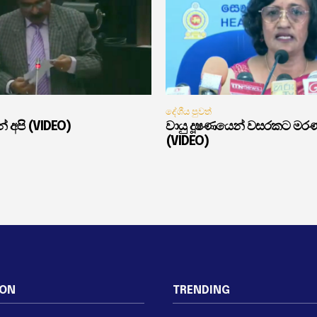
දේශීය පුවත්
් අපි (VIDEO)
වායු දූෂණයෙන් වසරකට මර
(VIDEO)
ION
TRENDING