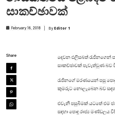
සාකච්ඡාවක්
By
Editor 1
February 16, 2018
Share
දෙවන එලිසබත් රැජිනගෙන් ප
සාකච්ඡාවක් පැවැත්වුණ බව විද
රැජිනගේ මරණයෙන් පසු පොදු
කුමරුට නොලැබෙන බව සඳහ
එවැනි පසුබිමක් යටතේ එම ජ
සඳහා පොදු රාජ්‍ය මණ්ඩලය 