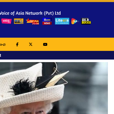
ාංග
t