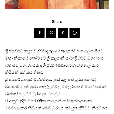
Share
ශ්‍රී ජයවර්ධනපුර විශ්වවිද්‍යාලයේ කුලපතිවරයා ලෙස සියම්
මහා නිකායේ කෝට්ටේ ශ්‍රී කල්‍යානි සාමාග්‍රි ධර්ම මහා සංඝ
සභාවේ මහානායක අති පූජ්‍ය ඉත්තෑපානේ ධම්මාලංකාර
හිමියන් පත් කර තිබේ.
ශ්‍රී ජයවර්ධනපුර විශ්වවිද්‍යාලයේ කුලපති ධූරය හෙබවූ
මහාචාර්ය අති පූජ්‍ය බෙල්ලන්විල විමලරතන හිමිගේ අපවත්
වීමෙන් පසු එම ධූරය පුරප්පාඩු විය.
ඒ අනුව ඉදිරි වසර 05ක කාලයක් පූජ්‍ය ඉත්තෑපානේ
ධම්මාලංකාර හිමියන් මෙම ධූරයේ කටයුතු කිරීමට නියමිතය.