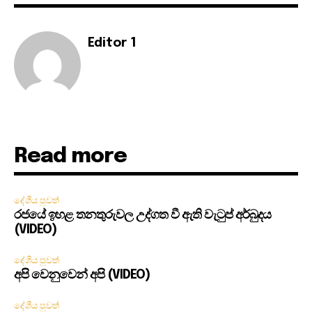
Editor 1
Read more
දේශීය පුවත්
රජයේ ඉහළ තනතුරුවල උද්ගත වී ඇති වැටුප් අර්බුදය
(VIDEO)
දේශීය පුවත්
අපි වෙනුවෙන් අපි (VIDEO)
දේශීය පුවත්