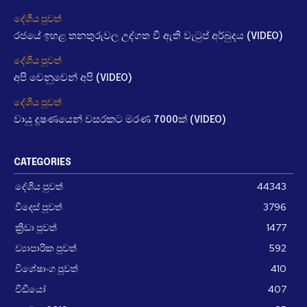
දේශීය පුවත්
රජයේ ඉහළ තනතුරුවල උද්ගත වී ඇති වැටුප් අර්බුදය (VIDEO)
දේශීය පුවත්
අපි වෙනුවෙන් අපි (VIDEO)
දේශීය පුවත්
වායු දූෂණයෙන් වසරකට මරණ 7000ක් (VIDEO)
CATEGORIES
දේශීය පුවත්
44343
විදෙස් පුවත්
3796
ක්‍රීඩා පුවත්
1477
ව්‍යාපාරික පුවත්
592
විශේෂාංග පුවත්
410
වීඩීයෝ
407