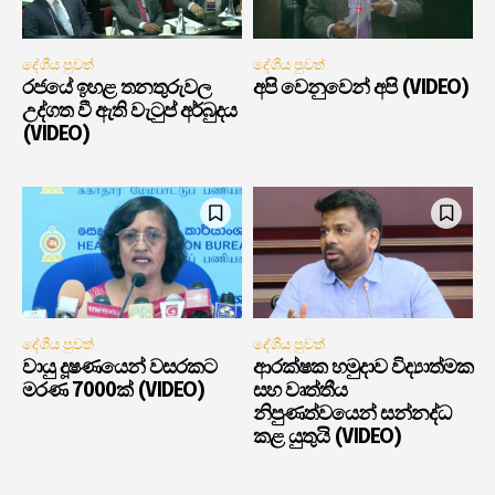
දේශීය පුවත්
දේශීය පුවත්
රජයේ ඉහළ තනතුරුවල
අපි වෙනුවෙන් අපි (VIDEO)
උද්ගත වී ඇති වැටුප් අර්බුදය
(VIDEO)
දේශීය පුවත්
දේශීය පුවත්
වායු දූෂණයෙන් වසරකට
ආරක්ෂක හමුදාව විද්‍යාත්මක
මරණ 7000ක් (VIDEO)
සහ වෘත්තීය
නිපුණත්වයෙන් සන්නද්ධ
කළ යුතුයි (VIDEO)