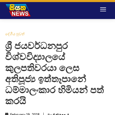
දේශීය පුවත්
ශ්‍රී ජයවර්ධනපුර
විශ්වවිද්‍යාලයේ
කුලපතිවරයා ලෙස
අතිපූජ්‍ය ඉත්තෑපානේ
ධම්මාලංකාර හිමියන් පත්
කරයි
By
Editor 1