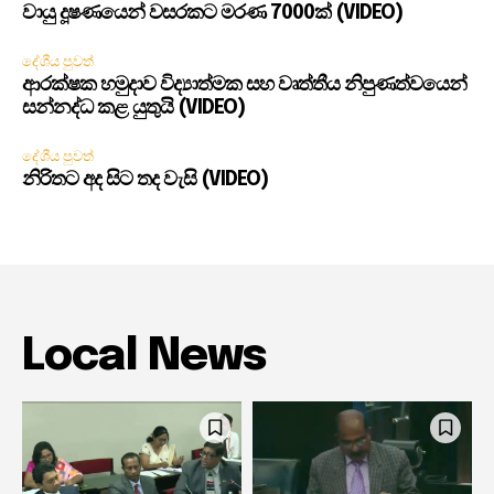
වායු දූෂණයෙන් වසරකට මරණ 7000ක් (VIDEO)
දේශීය පුවත්
ආරක්ෂක හමුදාව විද්‍යාත්මක සහ වෘත්තීය නිපුණත්වයෙන්
සන්නද්ධ කළ යුතුයි (VIDEO)
දේශීය පුවත්
නිරිතට අද සිට තද වැසි (VIDEO)
Local News