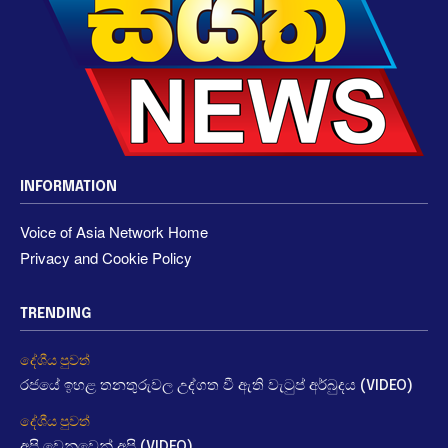
INFORMATION
Voice of Asia Network Home
Privacy and Cookie Policy
TRENDING
දේශීය පුවත්
රජයේ ඉහළ තනතුරුවල උද්ගත වී ඇති වැටුප් අර්බුදය (VIDEO)
දේශීය පුවත්
අපි වෙනුවෙන් අපි (VIDEO)