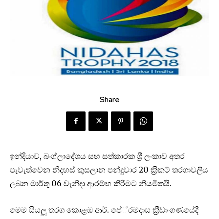
Share
ඉන්දියාව, බංග්ලාදේශය සහ සත්කාරක ශ‍්‍රී ලංකාව අතර
පැවැත්වෙන නිදහස් කුසලාන පන්දුවාර 20 ක‍්‍රිකට් තරගාවලිය
ලබන මාර්තු 06 වැනිදා ආරම්භ කිරීමට නියමිතයි.
මෙම සියලූ තරග කොළඹ ආර්. පේ‍්‍රමදාස ක‍්‍රීඩාංගණයේදී