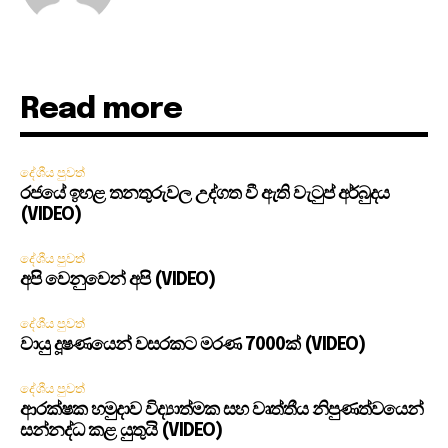
Read more
දේශීය පුවත්
රජයේ ඉහළ තනතුරුවල උද්ගත වී ඇති වැටුප් අර්බුදය
(VIDEO)
දේශීය පුවත්
අපි වෙනුවෙන් අපි (VIDEO)
දේශීය පුවත්
වායු දූෂණයෙන් වසරකට මරණ 7000ක් (VIDEO)
දේශීය පුවත්
ආරක්ෂක හමුදාව විද්‍යාත්මක සහ වෘත්තීය නිපුණත්වයෙන්
සන්නද්ධ කළ යුතුයි (VIDEO)