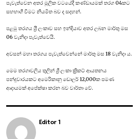
පැවැත්වෙන අතර මූලික වටයේදී කණ්ඩායමක් තරග 04කට
සහභාගී වීමට නියමිත බව ද සදහන්.
පළමු තරගය ශ‍්‍රී ලංකාව සහ ඉන්දියාව අතර ලබන මාර්තු මස
06 වැනිදා පැවැත්වෙයි.
අවසන් මහා තරගය පැවැත්වෙන්නේ මාර්තු මස 18 වැනිදා ය.
මෙම තරගාවලිය තුලින් ශ්‍රී ලංකා ක්‍රිකට් ආයතනය
පන්දුවාරයකට අමෙරිකානු ඩොලර් 12,000ක පමණ
ආදායමක් අපේක්ෂා කරන බව වාර්තා වේ.
Editor 1