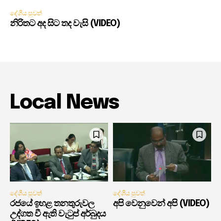
දේශීය පුවත්
නිරිතට අද සිට තද වැසි (VIDEO)
Local News
දේශීය පුවත්
දේශීය පුවත්
රජයේ ඉහළ තනතුරුවල
අපි වෙනුවෙන් අපි (VIDEO)
උද්ගත වී ඇති වැටුප් අර්බුදය