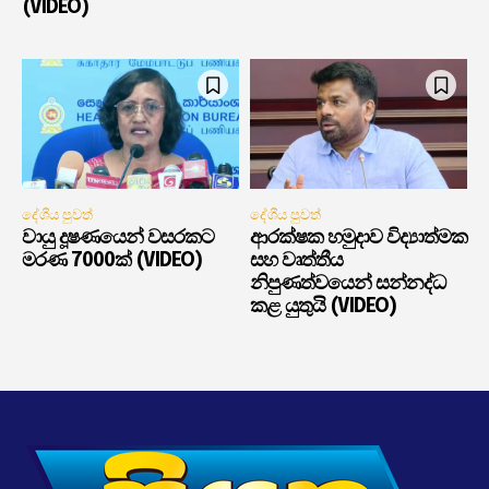
(VIDEO)
දේශීය පුවත්
දේශීය පුවත්
වායු දූෂණයෙන් වසරකට
ආරක්ෂක හමුදාව විද්‍යාත්මක
මරණ 7000ක් (VIDEO)
සහ වෘත්තීය
නිපුණත්වයෙන් සන්නද්ධ
කළ යුතුයි (VIDEO)