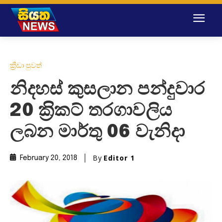
ක්‍රීඩා පුවත්
නිදහස් කුසලාන පන්දුවාර
20 ක‍්‍රිකට් තරගාවලිය
ලබන මාර්තු 06 වැනිදා
By
Editor 1
February 20, 2018