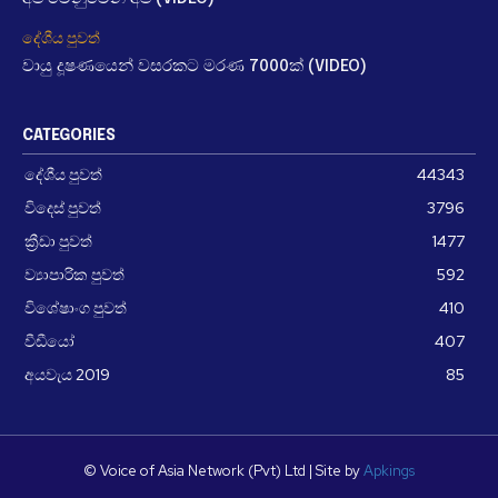
දේශීය පුවත්
වායු දූෂණයෙන් වසරකට මරණ 7000ක් (VIDEO)
CATEGORIES
දේශීය පුවත්
44343
විදෙස් පුවත්
3796
ක්‍රීඩා පුවත්
1477
ව්‍යාපාරික පුවත්
592
විශේෂාංග පුවත්
410
වීඩීයෝ
407
අයවැය 2019
85
© Voice of Asia Network (Pvt) Ltd | Site by
Apkings