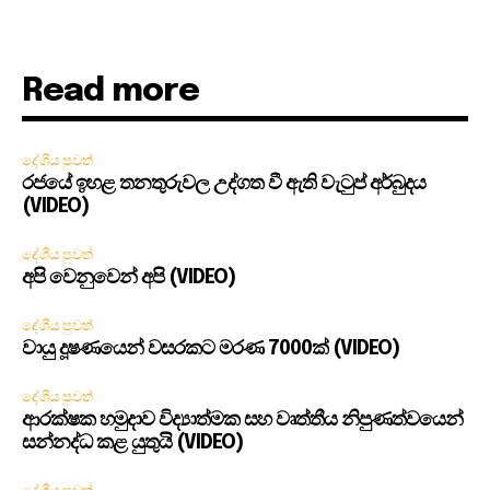
Read more
දේශීය පුවත්
රජයේ ඉහළ තනතුරුවල උද්ගත වී ඇති වැටුප් අර්බුදය
(VIDEO)
දේශීය පුවත්
අපි වෙනුවෙන් අපි (VIDEO)
දේශීය පුවත්
වායු දූෂණයෙන් වසරකට මරණ 7000ක් (VIDEO)
දේශීය පුවත්
ආරක්ෂක හමුදාව විද්‍යාත්මක සහ වෘත්තීය නිපුණත්වයෙන්
සන්නද්ධ කළ යුතුයි (VIDEO)