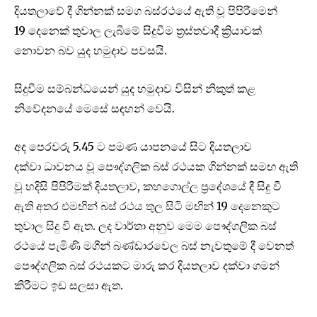
දියතලාවේ දී ගින්නක් සමග බස්රථයේ ඇති වූ පිපිරීමෙන්
19 දෙනෙක් තුවාල ලැබීමේ සිදුවීම ත්‍රස්තවාදී ක්‍රියාවක්
නොවන බව යුද හමුදාව පවසයි.
සිදුවීම සම්බන්ධයෙන් යුද හමුදාව විසින් නිකුත් කළ
නිවේදනයේ මෙසේ සඳහන් වෙයි.
අද පෙරවරු 5.45 ට පමණ යාපනයේ සිට දියතලාව
දක්වා ධාවනය වූ පෞද්ගලික බස් රථයක ගින්නක් සමඟ ඇති
වූ හදිසි පිපිරිමක් දියතලාව, කහගොල්ල ප්‍රදේශයේ දී සිදු වී
ඇති අතර එමඟින් බස් රථය තුල සිටි මඟින් 19 දෙනෙකුට
තුවාල සිදු වී ඇත. ලද වාර්තා අනුව මෙම පෞද්ගලික බස්
රථයේ පැමිණි මගීන් බණ්ඩාරවෙල බස් නැවතුමේ දී වෙනත්
පෞද්ගලික බස් රථයකට මාරු කර දියතලාව දක්වා ගමන්
කිරීමට ඉඩ සලසා ඇත.