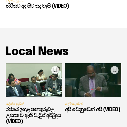
දේශීය පුවත්
නිරිතට අද සිට තද වැසි (VIDEO)
Local News
දේශීය පුවත්
දේශීය පුවත්
රජයේ ඉහළ තනතුරුවල
අපි වෙනුවෙන් අපි (VIDEO)
උද්ගත වී ඇති වැටුප් අර්බුදය
(VIDEO)