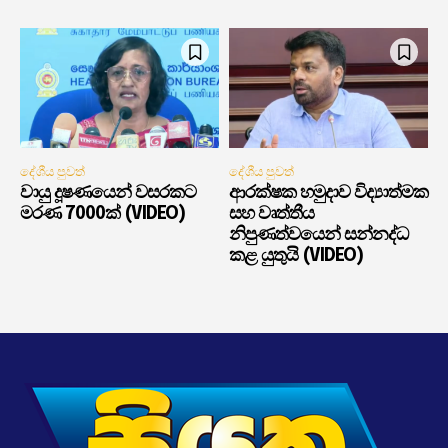
දේශීය පුවත්
දේශීය පුවත්
වායු දූෂණයෙන් වසරකට
ආරක්ෂක හමුදාව විද්‍යාත්මක
මරණ 7000ක් (VIDEO)
සහ වෘත්තීය
නිපුණත්වයෙන් සන්නද්ධ
කළ යුතුයි (VIDEO)