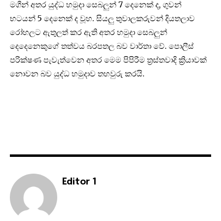
මගීන් අතර යුද්ධ හමුදා සෙබලුන් 7 දෙනෙක් ද, ගුවන්
භටයන් 5 දෙනෙක් ද වූහ. සියලු තුවාලකරුවන් දියතලාව
රෝහලට ඇතුලත් කර ඇති අතර හමුදා සෙබලුන්
දෙදෙනෙකුගේ තත්වය බරපතල බව වාර්තා වේ. පොලීස්
පරික්ෂණ පැවැත්වෙන අතර මෙම පිපිරීම ත්‍රස්තවාදි ක්‍රියාවක්
නොවන බව යුද්ධ හමුදාව තහවුරු කරයි.
Editor 1