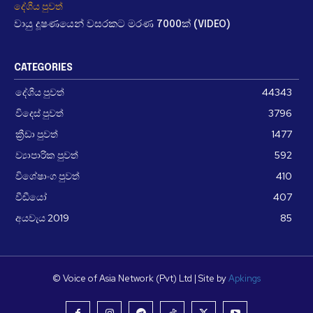
දේශීය පුවත්
වායු දූෂණයෙන් වසරකට මරණ 7000ක් (VIDEO)
CATEGORIES
දේශීය පුවත්
44343
විදෙස් පුවත්
3796
ක්‍රීඩා පුවත්
1477
ව්‍යාපාරික පුවත්
592
විශේෂාංග පුවත්
410
වීඩීයෝ
407
අයවැය 2019
85
© Voice of Asia Network (Pvt) Ltd | Site by
Apkings