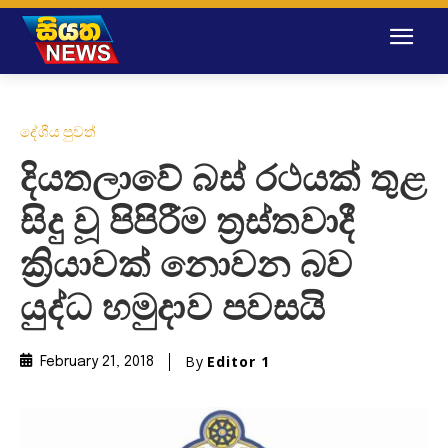
දේශීය පුවත්
දියතලාවේ බස් රථයක් තුළ
සිදු වූ පිපිරීම ත්‍රස්තවාදී
ක්‍රියාවක් නොවන බව
යුද්ධ හමුදාව පවසයි
By
Editor 1
February 21, 2018