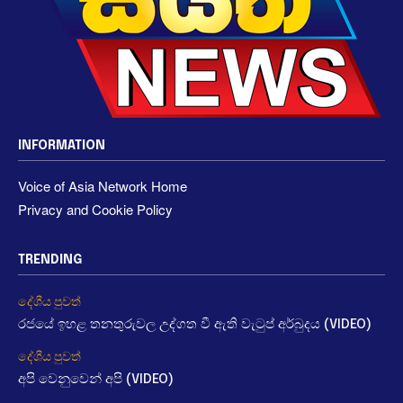
INFORMATION
Voice of Asia Network Home
Privacy and Cookie Policy
TRENDING
දේශීය පුවත්
රජයේ ඉහළ තනතුරුවල උද්ගත වී ඇති වැටුප් අර්බුදය (VIDEO)
දේශීය පුවත්
අපි වෙනුවෙන් අපි (VIDEO)