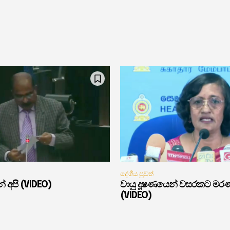
දේශීය පුවත්
් අපි (VIDEO)
වායු දූෂණයෙන් වසරකට මර
(VIDEO)