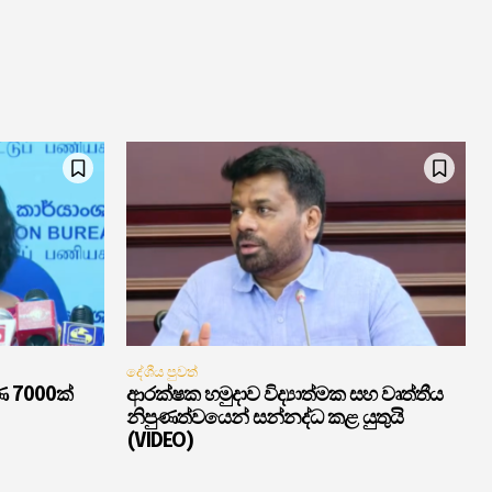
දේශීය පුවත්
ණ 7000ක්
ආරක්ෂක හමුදාව විද්‍යාත්මක සහ වෘත්තීය
නිපුණත්වයෙන් සන්නද්ධ කළ යුතුයි
(VIDEO)