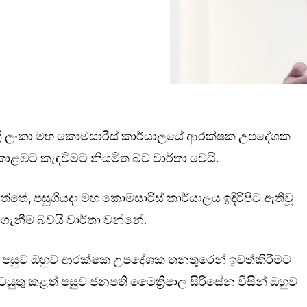
්‍රී ලංකා මහ කොමසාරිස් කාර්යාලයේ ආරක්ෂක උපදේශක
ාන්දු කොළඹට කැඳවීමට නියමිත බව වාර්තා වෙයි.
්තේ, පසුගියදා මහ කොමසාරිස් කාර්යාලය ඉදිරිපිට ඇතිවූ
ාගැනීම බවයි වාර්තා වන්නේ.
න් පසුව ඔහුව ආරක්ෂක උපදේශක තනතුරෙන් ඉවත්කිරීමට
ටයුතු කළත් පසුව ජනපති මෛත්‍රීපාල සිරිසේන විසින් ඔහුව