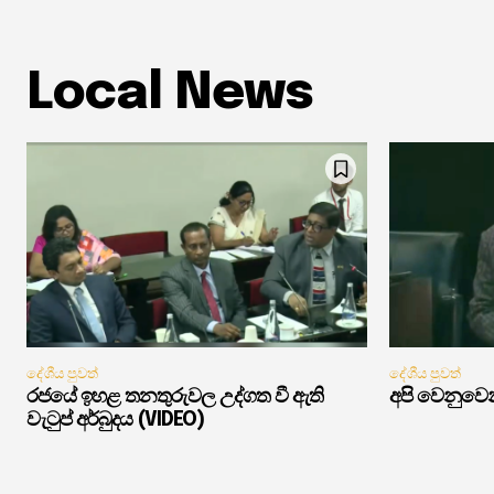
Local News
දේශීය පුවත්
දේශීය පුවත්
රජයේ ඉහළ තනතුරුවල උද්ගත වී ඇති
අපි වෙනුවෙන
වැටුප් අර්බුදය (VIDEO)