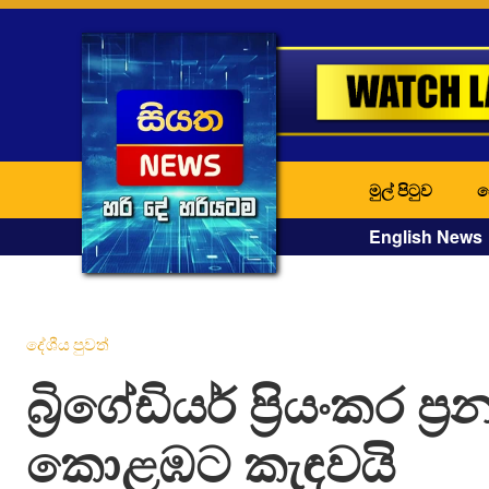
මුල් පිටුව
ද
English News
දේශීය පුවත්
බ්‍රිගේඩියර් ප්‍රියංකර ප්‍ර
කොළඹට කැඳවයි