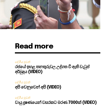
Read more
දේශීය පුවත්
රජයේ ඉහළ තනතුරුවල උද්ගත වී ඇති වැටුප්
අර්බුදය (VIDEO)
දේශීය පුවත්
අපි වෙනුවෙන් අපි (VIDEO)
දේශීය පුවත්
වායු දූෂණයෙන් වසරකට මරණ 7000ක් (VIDEO)