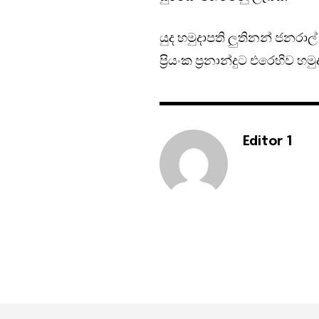
යුද හමුදාපති ලුතිනන් ජනරාල
ප්‍රියංක ප්‍රනාන්දුට එරෙහිව
Editor 1