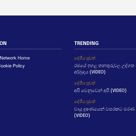
ION
TRENDING
a Network Home
දේශීය පුවත්
ookie Policy
රජයේ ඉහළ තනතුරුවල උද්ගත වී
අර්බුදය (VIDEO)
දේශීය පුවත්
අපි වෙනුවෙන් අපි (VIDEO)
දේශීය පුවත්
වායු දූෂණයෙන් වසරකට මරණ 
(VIDEO)