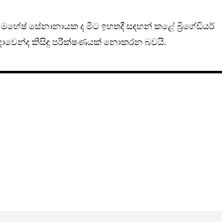
් මහේෂ් සේනානායක ද මීට ඉහතදී සඳහන් කළේ බ්‍රිගේඩියර්
 හමුදාවෙන්ද කිසිඳු පරීක්ෂණයක් නොකරන බවයි.