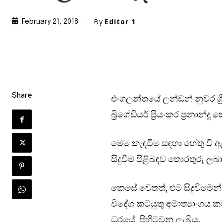
By
Editor 1
February 21, 2018
Share
එංගලන්තයේ ලන්ඩන් නුවර ශ
බ්‍රිගේඩියර් ප්‍රියංකර ප්‍රන
මෙම කැඳවීම සඳහා හේතු වි ඇත
සිදුවීම පිළිබඳව තොරතුරු ලබ
කෙසේ වෙතත්, එම සිදුවීමෙ
විදේශ කටයුතු අමාත්‍යාංශය ක
ධුරයේ පිහිටවනු ලැබීය.