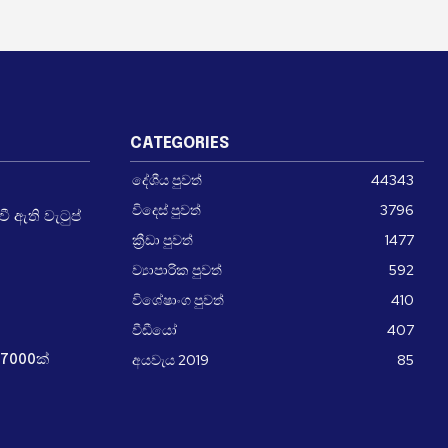
CATEGORIES
දේශීය පුවත්
44343
විදෙස් පුවත්
3796
 ඇති වැටුප්
ක්‍රීඩා පුවත්
1477
ව්‍යාපාරික පුවත්
592
විශේෂාංග පුවත්
410
වීඩීයෝ
407
අයවැය 2019
85
7000ක්