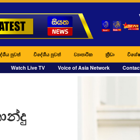
ේශීය පුවත්
විදේශීය පුවත්
ව්‍යාපාරික
ක්‍රීඩා
විශේෂ
Watch Live TV
Voice of Asia Network
Contac
නාන්දු