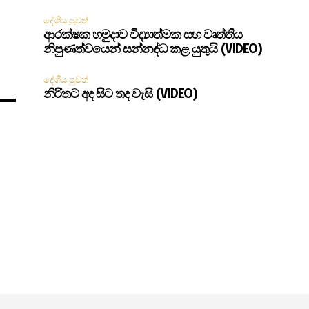
දේශීය පුවත්
ආරක්ෂක හමුදාව විද්‍යාත්මක සහ වෘත්තීය
නිපුණත්වයෙන් සන්නද්ධ කළ යුතුයි (VIDEO)
දේශීය පුවත්
නිරිතට අද සිට තද වැසි (VIDEO)