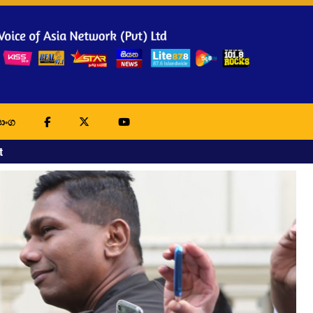
ාංග
t