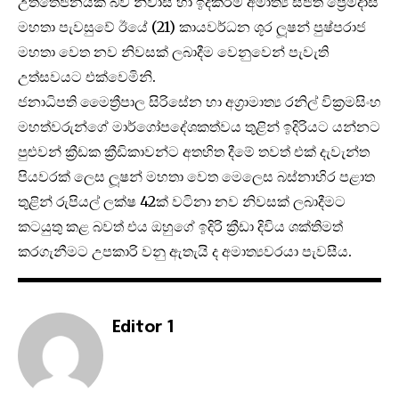
උත්තේජනයක් බව නිවාස හා ඉදිකිරීම් අමාත්‍ය සජිත් ප්‍රේමදාස
මහතා පැවසුවේ ඊයේ (21) කායවර්ධන ශූර ලූෂන් පුෂ්පරාජ
මහතා වෙත නව නිවසක් ලබාදීම වෙනුවෙන් පැවැති
උත්සවයට එක්වෙමිනි.
ජනාධිපති මෛත්‍රීපාල සිරිසේන හා අග්‍රාමාත්‍ය රනිල් වික්‍රමසිංහ
මහත්වරුන්ගේ මාර්ගෝපදේශකත්වය තුළින් ඉදිරියට යන්නට
පුළුවන් ක්‍රීඩක ක්‍රීඩිකාවන්ට අතහිත දීමේ තවත් එක් දැවැන්ත
පියවරක් ලෙස ලූෂන් මහතා වෙත මෙලෙස බස්නාහිර පළාත
තුළින් රුපියල් ලක්ෂ 42ක් වටිනා නව නිවසක් ලබාදීමට
කටයුතු කළ බවත් එය ඔහුගේ ඉදිරි ක්‍රීඩා දිවිය ශක්තිමත්
කරගැනීමට උපකාරි වනු ඇතැයි ද අමාත්‍යවරයා පැවසීය.
Editor 1