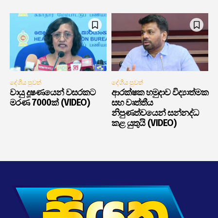
දේශීය පුවත්
දේශීය පුවත්
වායු දූෂණයෙන් වසරකට
ආරක්ෂක හමුදාව විද්‍යාත්මක
මරණ 7000ක් (VIDEO)
සහ වෘත්තීය
නිපුණත්වයෙන් සන්නද්ධ
කළ යුතුයි (VIDEO)