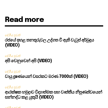
Read more
දේශීය පුවත්
රජයේ ඉහළ තනතුරුවල උද්ගත වී ඇති වැටුප් අර්බුදය
(VIDEO)
දේශීය පුවත්
අපි වෙනුවෙන් අපි (VIDEO)
දේශීය පුවත්
වායු දූෂණයෙන් වසරකට මරණ 7000ක් (VIDEO)
දේශීය පුවත්
ආරක්ෂක හමුදාව විද්‍යාත්මක සහ වෘත්තීය නිපුණත්වයෙන්
සන්නද්ධ කළ යුතුයි (VIDEO)
දේශීය පුවත්