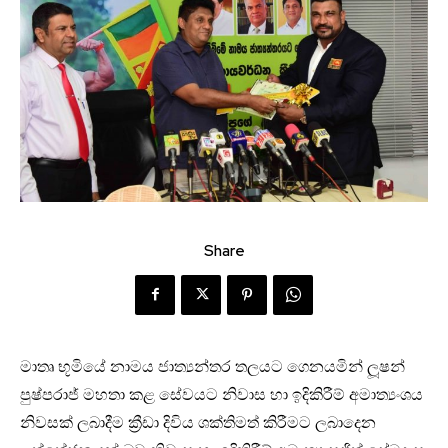
Share
මාතෘ භූමියේ නාමය ජාත්‍යන්තර තලයට ගෙනයමින් ලූෂන්
පුෂ්පරාජ් මහතා කළ සේවයට නිවාස හා ඉදිකිරීම් අමාත්‍යංශය
නිවසක් ලබාදීම ක්‍රීඩා දිවිය ශක්තිමත් කිරීමට ලබාදෙන