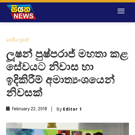
දේශීය පුවත්
ලූෂන් පුෂ්පරාජ් මහතා කළ
සේවයට නිවාස හා
ඉදිකිරීම් අමාත්‍යංශයෙන්
නිවසක්
By
Editor 1
February 22, 2018