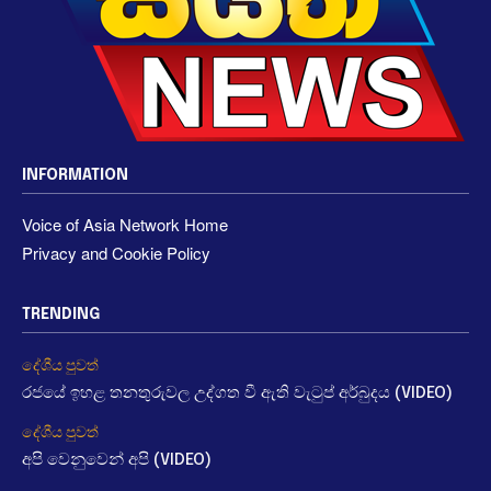
INFORMATION
Voice of Asia Network Home
Privacy and Cookie Policy
TRENDING
දේශීය පුවත්
රජයේ ඉහළ තනතුරුවල උද්ගත වී ඇති වැටුප් අර්බුදය (VIDEO)
දේශීය පුවත්
අපි වෙනුවෙන් අපි (VIDEO)