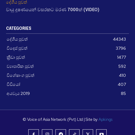
දේශීය පුවත්
වායු දූෂණයෙන් වසරකට මරණ 7000ක් (VIDEO)
CATEGORIES
දේශීය පුවත්
44343
විදෙස් පුවත්
3796
ක්‍රීඩා පුවත්
1477
ව්‍යාපාරික පුවත්
592
විශේෂාංග පුවත්
410
වීඩීයෝ
407
අයවැය 2019
85
© Voice of Asia Network (Pvt) Ltd | Site by
Apkings