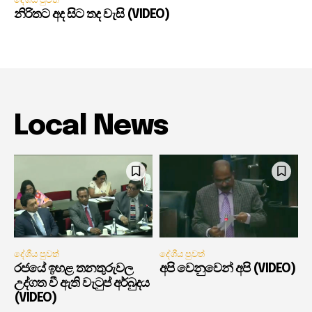
නිරිතට අද සිට තද වැසි (VIDEO)
Local News
දේශීය පුවත්
දේශීය පුවත්
රජයේ ඉහළ තනතුරුවල
අපි වෙනුවෙන් අපි (VIDEO)
උද්ගත වී ඇති වැටුප් අර්බුදය
(VIDEO)