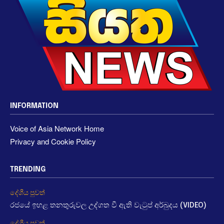
INFORMATION
Voice of Asia Network Home
Privacy and Cookie Policy
TRENDING
දේශීය පුවත්
රජයේ ඉහළ තනතුරුවල උද්ගත වී ඇති වැටුප් අර්බුදය (VIDEO)
දේශීය පුවත්