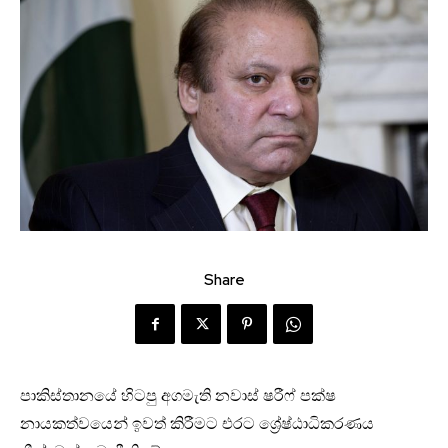
Share
පාකිස්තානයේ හිටපු අගමැති නවාස් ෂරීෆ් පක්ෂ
නායකත්වයෙන් ඉවත් කිරීමට එරට ශ්‍රේෂ්ඨාධිකරණය