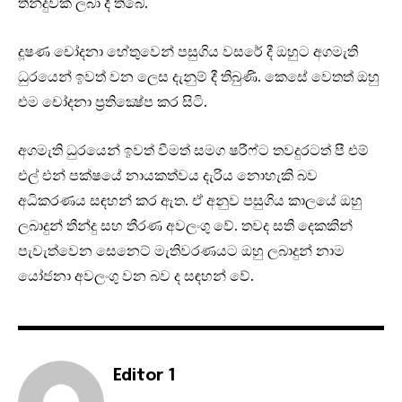
තීන්දුවක් ලබා දී තිබේ.
දූෂණ චෝදනා හේතුවෙන් පසුගිය වසරේ දී ඔහුට අගමැති
ධුරයෙන් ඉවත් වන ලෙස දැනුම් දී තිබුණි. කෙසේ වෙතත් ඔහු
එම චෝදනා ප්‍රතික්‍ෂේප කර සිටි.
අගමැති ධුරයෙන් ඉවත් වීමත් සමග ෂරීෆ්ට තවදුරටත් පී එම්
එල් එන් පක්ෂයේ නායකත්වය දැරිය නොහැකි බව
අධිකරණය සඳහන් කර ඇත. ඒ අනුව පසුගිය කාලයේ ඔහු
ලබාදුන් තීන්දු සහ තීරණ අවලංගු වේ. තවද සති දෙකකින්
පැවැත්වෙන සෙනෙට් මැතිවරණයට ඔහු ලබාදුන් නාම
යෝජනා අවලංගු වන බව ද සඳහන් වේ.
Editor 1