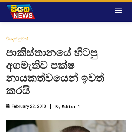
විදෙස් පුවත්
පාකිස්තානයේ හිටපු
අගමැතිව පක්ෂ
නායකත්වයෙන් ඉවත්
කරයි
By
Editor 1
February 22, 2018