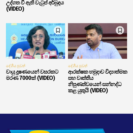
උද්ගත වී ඇති වැටුප් අර්බුදය
(VIDEO)
දේශීය පුවත්
දේශීය පුවත්
වායු දූෂණයෙන් වසරකට
ආරක්ෂක හමුදාව විද්‍යාත්මක
මරණ 7000ක් (VIDEO)
සහ වෘත්තීය
නිපුණත්වයෙන් සන්නද්ධ
කළ යුතුයි (VIDEO)