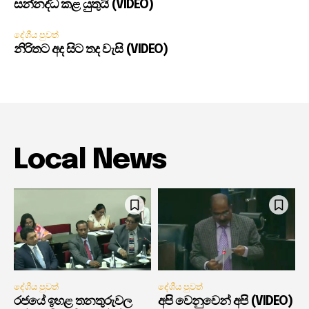
සන්නද්ධ කළ යුතුයි (VIDEO)
දේශීය පුවත්
නිරිතට අද සිට තද වැසි (VIDEO)
Local News
දේශීය පුවත්
දේශීය පුවත්
රජයේ ඉහළ තනතුරුවල
අපි වෙනුවෙන් අපි (VIDEO)