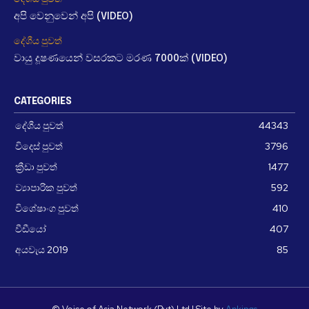
අපි වෙනුවෙන් අපි (VIDEO)
දේශීය පුවත්
වායු දූෂණයෙන් වසරකට මරණ 7000ක් (VIDEO)
CATEGORIES
දේශීය පුවත්
44343
විදෙස් පුවත්
3796
ක්‍රීඩා පුවත්
1477
ව්‍යාපාරික පුවත්
592
විශේෂාංග පුවත්
410
වීඩීයෝ
407
අයවැය 2019
85