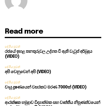
Read more
දේශීය පුවත්
රජයේ ඉහළ තනතුරුවල උද්ගත වී ඇති වැටුප් අර්බුදය
(VIDEO)
දේශීය පුවත්
අපි වෙනුවෙන් අපි (VIDEO)
දේශීය පුවත්
වායු දූෂණයෙන් වසරකට මරණ 7000ක් (VIDEO)
දේශීය පුවත්
ආරක්ෂක හමුදාව විද්‍යාත්මක සහ වෘත්තීය නිපුණත්වයෙන්