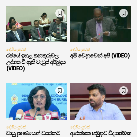
දේශීය පුවත්
දේශීය පුවත්
රජයේ ඉහළ තනතුරුවල
අපි වෙනුවෙන් අපි (VIDEO)
උද්ගත වී ඇති වැටුප් අර්බුදය
(VIDEO)
දේශීය පුවත්
දේශීය පුවත්
වායු දූෂණයෙන් වසරකට
ආරක්ෂක හමුදාව විද්‍යාත්මක