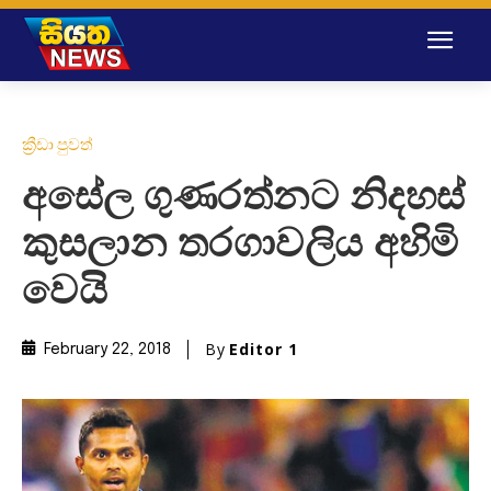
ක්‍රීඩා පුවත්
අසේල ගුණරත්නට නිදහස්
කුසලාන තරගාවලිය අහිමි
වෙයි
By
Editor 1
February 22, 2018