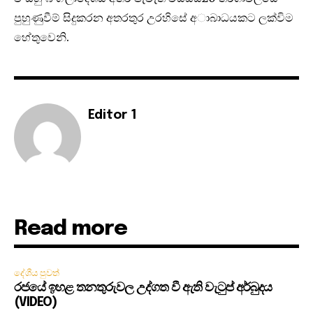
පුහුණුවීම් සිදුකරන අතරතුර උරහිසේ අාබාධයකට ලක්විම
හේතුවෙනි.
Editor 1
Read more
දේශීය පුවත්
රජයේ ඉහළ තනතුරුවල උද්ගත වී ඇති වැටුප් අර්බුදය
(VIDEO)