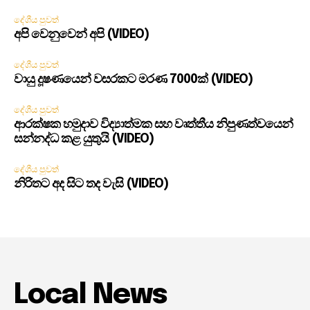
දේශීය පුවත්
අපි වෙනුවෙන් අපි (VIDEO)
දේශීය පුවත්
වායු දූෂණයෙන් වසරකට මරණ 7000ක් (VIDEO)
දේශීය පුවත්
ආරක්ෂක හමුදාව විද්‍යාත්මක සහ වෘත්තීය නිපුණත්වයෙන්
සන්නද්ධ කළ යුතුයි (VIDEO)
දේශීය පුවත්
නිරිතට අද සිට තද වැසි (VIDEO)
Local News