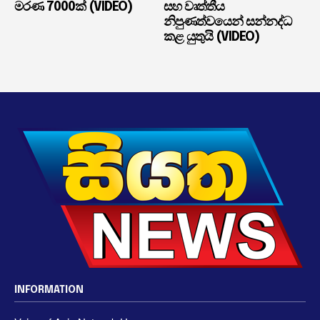
මරණ 7000ක් (VIDEO)
සහ වෘත්තීය
නිපුණත්වයෙන් සන්නද්ධ
කළ යුතුයි (VIDEO)
INFORMATION