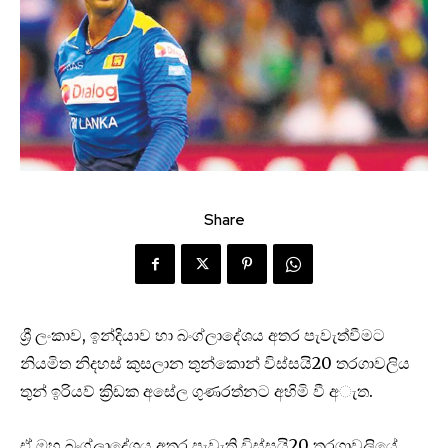
Share
ශ්‍රී ලංකාව, ඉන්දියාව හා බංග්ලාදේශය අතර පැවැත්වීමට
නියමිත නිදහස් කුසලාන තුන්කොන් විස්සයි20 තරගාවලිය
තුන් ඉරියව් ක්‍රිඩක අසේල ගුණරත්නට අහිමි වී අැත.
ඒ ඔහු බංග්ලාදේශය අතර පැවැති විස්සයි20 තරගාවලියේ