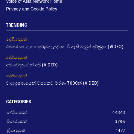
Voice of Asia Network Home
Privacy and Cookie Policy
TRENDING
දේශීය පුවත්
රජයේ ඉහළ තනතුරුවල උද්ගත වී ඇති වැටුප් අර්බුදය (VIDEO)
දේශීය පුවත්
අපි වෙනුවෙන් අපි (VIDEO)
දේශීය පුවත්
වායු දූෂණයෙන් වසරකට මරණ 7000ක් (VIDEO)
CATEGORIES
දේශීය පුවත්
44343
විදෙස් පුවත්
3796
ක්‍රීඩා පුවත්
1477