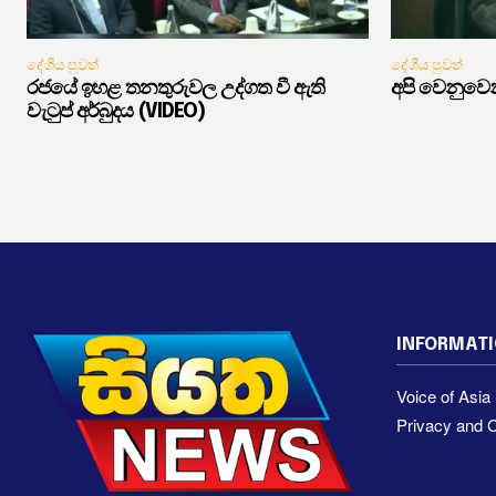
දේශීය පුවත්
දේශීය පුවත්
රජයේ ඉහළ තනතුරුවල උද්ගත වී ඇති
අපි වෙනුවෙන
වැටුප් අර්බුදය (VIDEO)
INFORMAT
Voice of Asi
Privacy and C