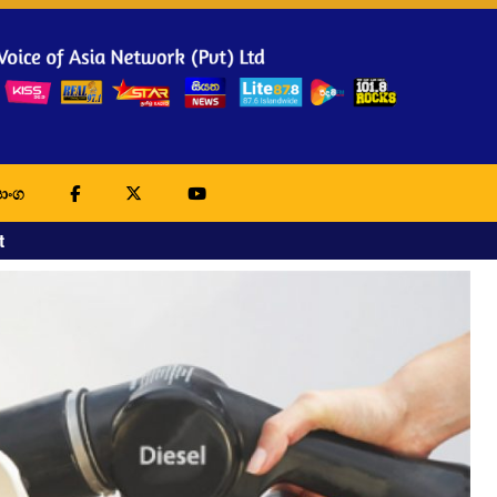
ාංග
t