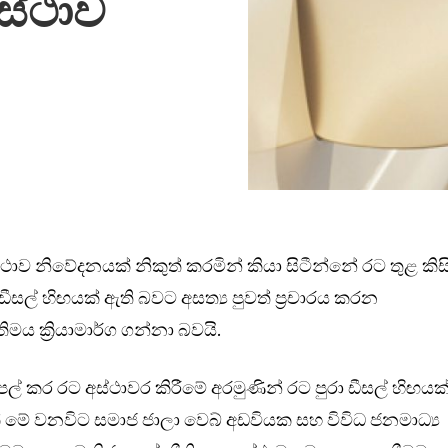
ස්ථාව
ාව නිවේදනයක් නිකුත් කරමින් කියා සිටීන්නේ රට තුළ කිසි
ීසල් හිඟයක් ඇති බවට අසත්‍ය පුවත් ප්‍රචාරය කරන
තිමය ක්‍රියාමාර්ග ගන්නා බවයි.
ල් කර රට අස්ථාවර කිරීමේ අරමුණින් රට පුරා ඩීසල් හිඟයක
ක් මේ වනවිට සමාජ ජාලා වෙබ් අඩවියක සහ විවිධ ජනමාධ්‍ය