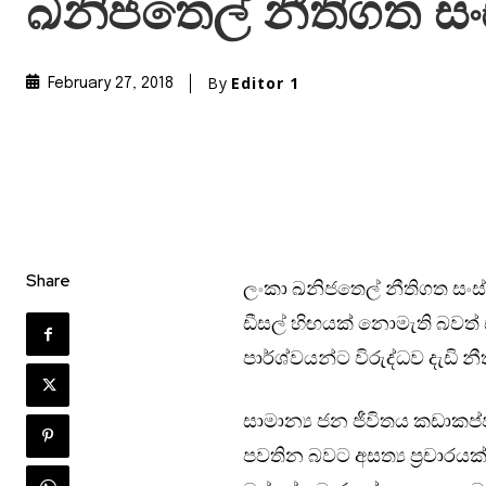
ඛනිජතෙල් නීතිගත සං
By
Editor 1
February 27, 2018
Share
ලංකා ඛනිජතෙල් නීතිගත සංස්ථ
ඩීසල් හිඟයක් නොමැති බවත් ඩ
පාර්ශ්වයන්ට විරුද්ධව දැඩි නී
සාමාන්‍ය ජන ජීවිතය කඩාකප්ප
පවතින බවට අසත්‍ය ප්‍රචාරය