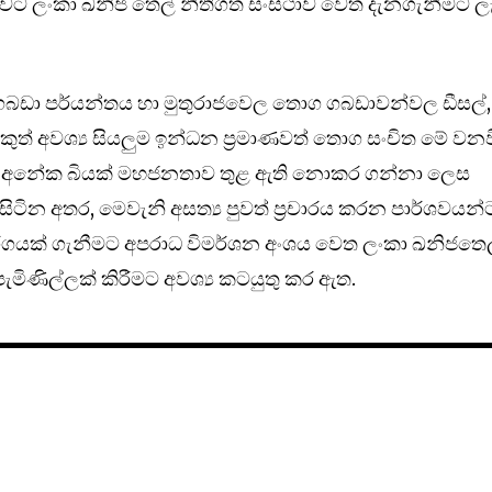
බවට ලංකා ඛනිජ තෙල් නීතිගත සංස්ථාව වෙත දැනගැනීමට ලැ
ා පර්යන්තය හා මුතුරාජවෙල තොග ගබඩාවන්වල ඩීසල්,
අනිකුත් අවශ්‍ය සියලුම ඉන්ධන ප්‍රමාණවත් තොග සංචිත මේ වන
ළිබඳ අනේක බියක් මහජනතාව තුළ ඇති නොකර ගන්නා ලෙස
ිටින අතර, මෙවැනි අසත්‍ය පුවත් ප්‍රචාරය කරන පාර්ශවයන්
යාමාර්ගයක් ගැනීමට අපරාධ විමර්ශන අංශය වෙත ලංකා ඛනිජතෙ
ැමිණිල්ලක් කිරීමට අවශ්‍ය කටයුතු කර ඇත.