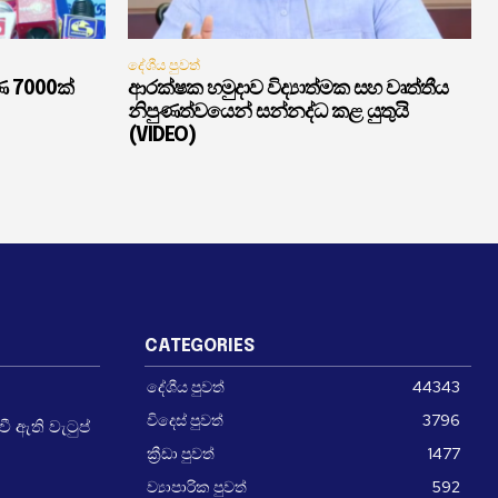
දේශීය පුවත්
ණ 7000ක්
ආරක්ෂක හමුදාව විද්‍යාත්මක සහ වෘත්තීය
නිපුණත්වයෙන් සන්නද්ධ කළ යුතුයි
(VIDEO)
CATEGORIES
දේශීය පුවත්
44343
විදෙස් පුවත්
3796
 ඇති වැටුප්
ක්‍රීඩා පුවත්
1477
ව්‍යාපාරික පුවත්
592