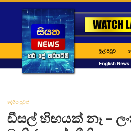
මුල් පිටුව
ද
English News
දේශීය පුවත්
ඩීසල් හිඟයක් නෑ – ල