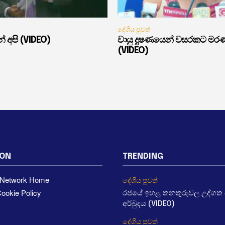
දේශීය පුවත්
් අපි (VIDEO)
වායු දූෂණයෙන් වසරකට මර
(VIDEO)
ION
TRENDING
a Network Home
දේශීය පුවත්
ookie Policy
රජයේ ඉහළ තනතුරුවල උද්ගත වී
අර්බුදය (VIDEO)
දේශීය පුවත්