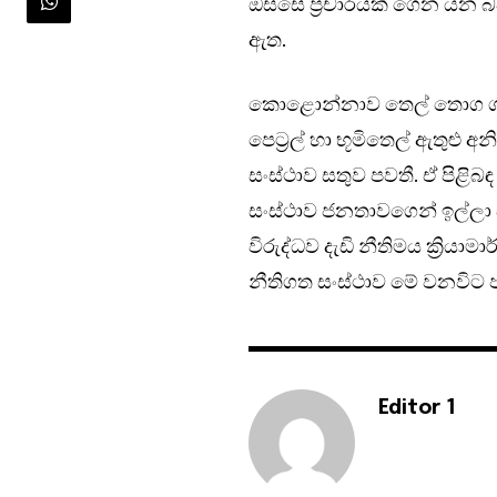
ඔස්සේ ප්‍රචාරයක් ගෙන යන 
ඇත.
කොළොන්නාව තෙල් තොග ගබඩ
පෙට්‍රල් හා භූමිතෙල් ඇතුළු 
සංස්ථාව සතුව පවතී. ඒ පි
සංස්ථාව ජනතාවගෙන් ඉල්ලා ස
විරුද්ධව දැඩි නීතිමය ක්‍රි
නීතිගත සංස්ථාව මේ වනවිට ප
Editor 1