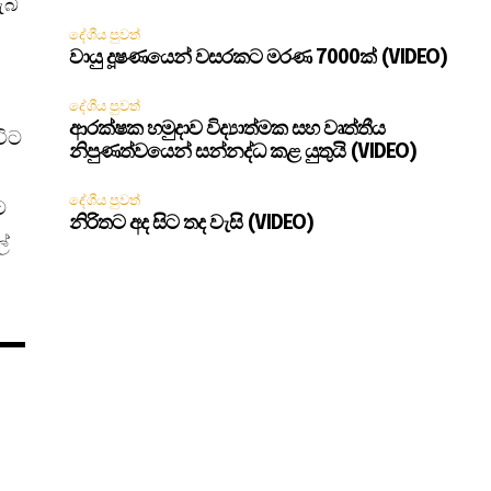
බී
දේශීය පුවත්
වායු දූෂණයෙන් වසරකට මරණ 7000ක් (VIDEO)
දේශීය පුවත්
ආරක්ෂක හමුදාව විද්‍යාත්මක සහ වෘත්තීය
විට
නිපුණත්වයෙන් සන්නද්ධ කළ යුතුයි (VIDEO)
දේශීය පුවත්
ට
නිරිතට අද සිට තද වැසි (VIDEO)
ල්