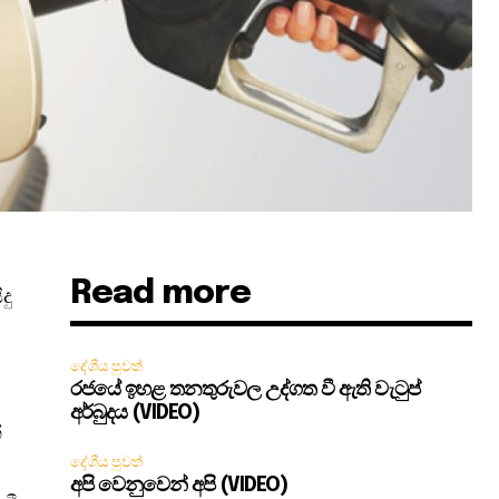
Read more
දු
දේශීය පුවත්
රජයේ ඉහළ තනතුරුවල උද්ගත වී ඇති වැටුප්
අර්බුදය (VIDEO)
්
දේශීය පුවත්
අපි වෙනුවෙන් අපි (VIDEO)