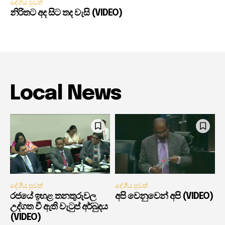
දේශීය පුවත්
නිරිතට අද සිට තද වැසි (VIDEO)
Local News
දේශීය පුවත්
දේශීය පුවත්
රජයේ ඉහළ තනතුරුවල
අපි වෙනුවෙන් අපි (VIDEO)
උද්ගත වී ඇති වැටුප් අර්බුදය
(VIDEO)