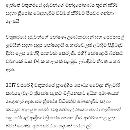
ඇත්තේ වතුකරයේ දරුවන්ගේ මන්දපෝෂණය තුරන් කිරිම
සදහා ත්‍රිපෝෂ බෙදාහැරීම විධිමත් කිරිමට පියවර ගන්නා
ලෙසයි.
වතුකරයේ දරුවන්ගේ පෝෂණ ඌණතාවයන් සහ පෙරපාසල්
ළමයින් සදහා සුදුසු පෝෂ්‍යදායි ආහාරවේලක් ලබාදීම පිළිබදව
දිර්ඝ ලෙස මෙහිදී සාකච්ඡා කෙරුණි. එහිදී පෝෂ්‍යදායි බිස්කට්
වර්ගයක් මාස 04 ක කාලයක් පළමුව ලබාදීමට තීරණය කර
ඇත.
2017 වසරේ දී වතුකරයේ ප්‍රාදේශීය සෞඛ්‍ය වෛද්‍ය නිලධාරී
කාර්යාලවලට ත්‍රිපෝෂ පැකට් මිලියනකට අධික ප්‍රමාණයක්
බෙදාහැර ඇත. එම ත්‍රිපෝෂ විධිමත්ව බෙදාහැරිම සදහා
කටයුතු කළ යුතු බවත්, වතු රෝහල් රජයට පවරා ගැනීමෙන්
පසු රෝහල් ආශ්‍රීතව ත්‍රිපෝෂ බෙදාහැරිම ආරම්භ කළ යුතු
බවත් සෞඛ්‍ය අමාත්‍යවරයා සදහන් කරන ලදි.