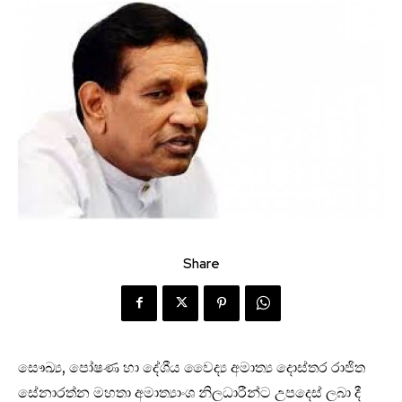
Share
සෞඛ්‍ය, පෝෂණ හා දේශීය වෛද්‍ය අමාත්‍ය දොස්තර රාජිත
සේනාරත්න මහතා අමාත්‍යාංශ නිලධාරීන්ට උපදෙස් ලබා දී