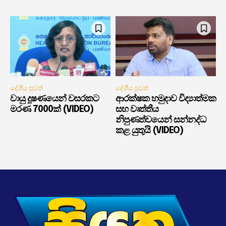
දේශීය පුවත්
දේශීය පුවත්
වායු දූෂණයෙන් වසරකට
ආරක්ෂක හමුදාව විද්‍යාත්මක
මරණ 7000ක් (VIDEO)
සහ වෘත්තීය
නිපුණත්වයෙන් සන්නද්ධ
කළ යුතුයි (VIDEO)