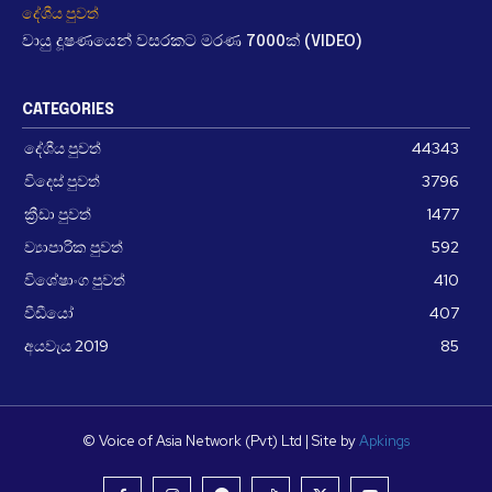
දේශීය පුවත්
වායු දූෂණයෙන් වසරකට මරණ 7000ක් (VIDEO)
CATEGORIES
දේශීය පුවත්
44343
විදෙස් පුවත්
3796
ක්‍රීඩා පුවත්
1477
ව්‍යාපාරික පුවත්
592
විශේෂාංග පුවත්
410
වීඩීයෝ
407
අයවැය 2019
85
© Voice of Asia Network (Pvt) Ltd | Site by
Apkings