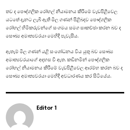
තව ද පෞද්ගලික රෝහල් නියාමනය කිරිමේ වැඩපිළීවෙල
යටතේ දැනට ලැබී ඇති මිල ගණන් පිළිබදව පෞද්ගලික
රෝහල් හිමිකරුවන්ගේ සංගමය සමග සාකච්ඡා කරන බව ද
සෞඛ්‍ය අමාත්‍යවරයා මෙහිදී පැවැසීය.
ඇතැම් මිල ගණන් යළි සංශෝධනය විය යුතු බව සෞඛ්‍ය
අමාත්‍යවරයාගේ අදහස වී ඇත. කඩිනමින් පෞද්ගලික
රෝහල් නියාමනය කිරීමේ වැඩපිළීවෙල ආරම්භ කරන බව ද
සෞඛ්‍ය අමාත්‍යවරයා මෙහිදී අවධාරණය කර සිටියේය.
Editor 1