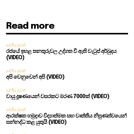
Read more
දේශීය පුවත්
රජයේ ඉහළ තනතුරුවල උද්ගත වී ඇති වැටුප් අර්බුදය
(VIDEO)
දේශීය පුවත්
අපි වෙනුවෙන් අපි (VIDEO)
දේශීය පුවත්
වායු දූෂණයෙන් වසරකට මරණ 7000ක් (VIDEO)
දේශීය පුවත්
ආරක්ෂක හමුදාව විද්‍යාත්මක සහ වෘත්තීය නිපුණත්වයෙන්
සන්නද්ධ කළ යුතුයි (VIDEO)