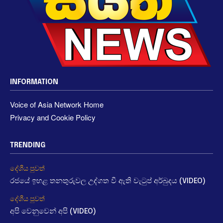
INFORMATION
Voice of Asia Network Home
Privacy and Cookie Policy
TRENDING
දේශීය පුවත්
රජයේ ඉහළ තනතුරුවල උද්ගත වී ඇති වැටුප් අර්බුදය (VIDEO)
දේශීය පුවත්
අපි වෙනුවෙන් අපි (VIDEO)