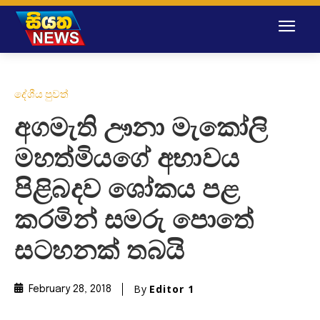
දේශීය පුවත්
අගමැති ඌනා මැකෝලි
මහත්මියගේ අභාවය
පිළිබදව ශෝකය පළ
කරමින් සමරු පොතේ
සටහනක් තබයි
By
Editor 1
February 28, 2018