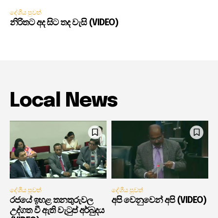
දේශීය පුවත්
නිරිතට අද සිට තද වැසි (VIDEO)
Local News
දේශීය පුවත්
දේශීය පුවත්
රජයේ ඉහළ තනතුරුවල
අපි වෙනුවෙන් අපි (VIDEO)
උද්ගත වී ඇති වැටුප් අර්බුදය