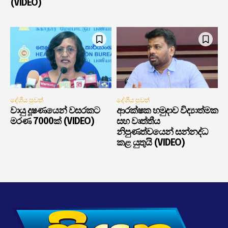
(VIDEO)
දේශීය පුවත්
දේශීය පුවත්
වායු දූෂණයෙන් වසරකට
ආරක්ෂක හමුදාව විද්‍යාත්මක
මරණ 7000ක් (VIDEO)
සහ වෘත්තීය
නිපුණත්වයෙන් සන්නද්ධ
කළ යුතුයි (VIDEO)