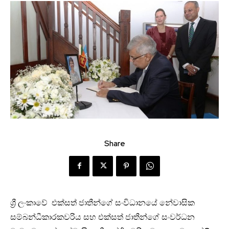
Share
ශ්‍රී ලංකාවේ එක්සත් ජාතීන්ගේ සංවිධානයේ නේවාසික
සම්බන්ධීකාරකවරිය සහ එක්සත් ජාතීන්ගේ සංවර්ධන