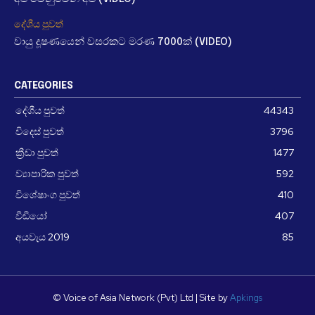
දේශීය පුවත්
වායු දූෂණයෙන් වසරකට මරණ 7000ක් (VIDEO)
CATEGORIES
දේශීය පුවත්
44343
විදෙස් පුවත්
3796
ක්‍රීඩා පුවත්
1477
ව්‍යාපාරික පුවත්
592
විශේෂාංග පුවත්
410
වීඩීයෝ
407
අයවැය 2019
85
© Voice of Asia Network (Pvt) Ltd | Site by
Apkings