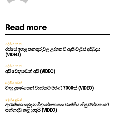
Read more
දේශීය පුවත්
රජයේ ඉහළ තනතුරුවල උද්ගත වී ඇති වැටුප් අර්බුදය
(VIDEO)
දේශීය පුවත්
අපි වෙනුවෙන් අපි (VIDEO)
දේශීය පුවත්
වායු දූෂණයෙන් වසරකට මරණ 7000ක් (VIDEO)
දේශීය පුවත්
ආරක්ෂක හමුදාව විද්‍යාත්මක සහ වෘත්තීය නිපුණත්වයෙන්
සන්නද්ධ කළ යුතුයි (VIDEO)