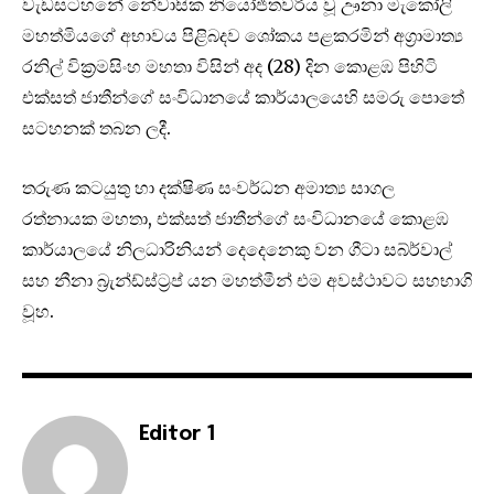
වැඩසටහනේ නේවාසික නියෝජිතවරිය වූ ඌනා මැකෝලි
මහත්මියගේ අභාවය පිළිබදව ශෝකය පළකරමින් අග්‍රාමාත්‍ය
රනිල් වික්‍රමසිංහ මහතා විසින් අද (28) දින කොළඹ පිහිටි
එක්සත් ජාතීන්ගේ සංවිධානයේ කාර්යාලයෙහි සමරු පොතේ
සටහනක් තබන ලදී.
තරුණ කටයුතු හා දක්ෂිණ සංවර්ධන අමාත්‍ය සාගල
රත්නායක මහතා, එක්සත් ජාතීන්ගේ සංවිධානයේ කොළඹ
කාර්යාලයේ නිලධාරිනියන් දෙදෙනෙකු වන ගීටා සබ්ර්වාල්
සහ නීනා බ්‍රැන්ඩ්ස්ට්‍රප් යන මහත්මීන් එම අවස්ථාවට සහභාගි
වූහ.
Editor 1