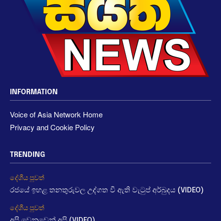
INFORMATION
Voice of Asia Network Home
Privacy and Cookie Policy
TRENDING
දේශීය පුවත්
රජයේ ඉහළ තනතුරුවල උද්ගත වී ඇති වැටුප් අර්බුදය (VIDEO)
දේශීය පුවත්
අපි වෙනුවෙන් අපි (VIDEO)