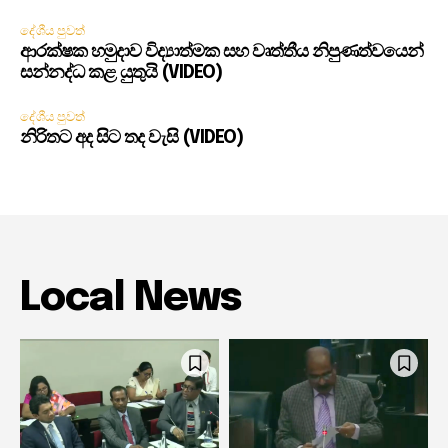
දේශීය පුවත්
ආරක්ෂක හමුදාව විද්‍යාත්මක සහ වෘත්තීය නිපුණත්වයෙන්
සන්නද්ධ කළ යුතුයි (VIDEO)
දේශීය පුවත්
නිරිතට අද සිට තද වැසි (VIDEO)
Local News