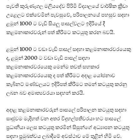
පැවති කුරුණෑගල මලියදේව පිරිමි විද්‍යාලයේ වාර්ෂික ක්‍රීඩා
උළෙලට එක්වෙමින් පැවසුවේ, පරිපාලනයේ පහසුව සඳහා
ළමුන් 1000 ට වැඩි සියලු පාසල්වලට ඉදිරියේ දී
කළමනාකාරවරුන් පත් කිරීමට කටයුතු කරන බවයි.
ළමුන් 1000 ට වඩා වැඩි පාසල් සඳහා කළමනාකාරවරයෙකු
ද, ළමුන් 2000 ට වඩා වැඩි පාසල් සඳහා
කළමනාකාරවරයෙකු මෙන්ම තවත් සහකාර
කළමනාකාරවරයෙකු ද පත් කිරීමට අදාළ යෝජනාව
කැබිනට් මණ්ඩලයට ඉදිරිපත් කිරීමට තමන් කටයුතු කරනු
ලබන බව අමාත්‍යවරයා සඳහන් කරයි.
අදාළ කළමනාකාරවරුන් පාසලේ පරිපාලන කටයුතු සඳහා
සෘජුවම මැදිහත් වන අතර විදුහල්පතිවරයා හට පාසලේ
ප්‍රධානියා ලෙස කටයුතු කරමින් සිසුන්ගේ අධ්‍යාපන කටයුතු
සඳහා ප්‍රමුඛත්වය ලබාදීමේ අවස්ථාව මේ තුළින් හිමි වේ.