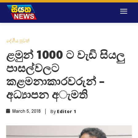
දේශීය පුවත්
ළමුන් 1000 ට වැඩි සියලු
පාසල්වලට
කළමනාකාරවරුන් –
අධ්‍යාපන අැමති
By
Editor 1
March 5, 2018