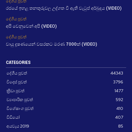
දේශීය පුවත්
රජයේ ඉහළ තනතුරුවල උද්ගත වී ඇති වැටුප් අර්බුදය (VIDEO)
දේශීය පුවත්
අපි වෙනුවෙන් අපි (VIDEO)
දේශීය පුවත්
වායු දූෂණයෙන් වසරකට මරණ 7000ක් (VIDEO)
CATEGORIES
දේශීය පුවත්
44343
විදෙස් පුවත්
3796
ක්‍රීඩා පුවත්
1477
ව්‍යාපාරික පුවත්
592
විශේෂාංග පුවත්
410
වීඩීයෝ
407
අයවැය 2019
85