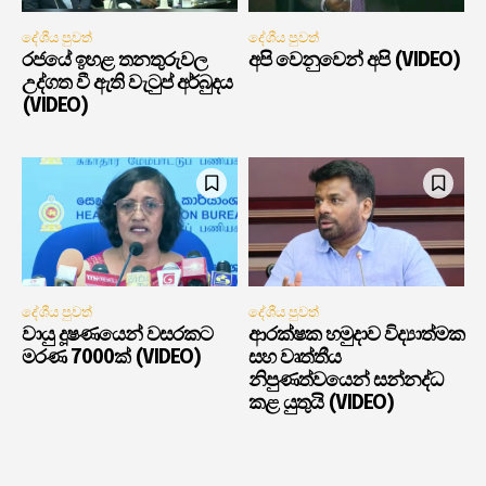
දේශීය පුවත්
දේශීය පුවත්
රජයේ ඉහළ තනතුරුවල
අපි වෙනුවෙන් අපි (VIDEO)
උද්ගත වී ඇති වැටුප් අර්බුදය
(VIDEO)
දේශීය පුවත්
දේශීය පුවත්
වායු දූෂණයෙන් වසරකට
ආරක්ෂක හමුදාව විද්‍යාත්මක
මරණ 7000ක් (VIDEO)
සහ වෘත්තීය
නිපුණත්වයෙන් සන්නද්ධ
කළ යුතුයි (VIDEO)