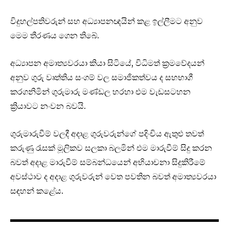
විදුහල්පතිවරුන් සහ අධ්‍යාපනඥයින් කළ ඉල්ලීමට අනුව
මෙම තීරණය ගෙන තිබේ.
අධ්‍යාපන අමාත්‍යවරයා කියා සිටියේ, විධිමත් ක්‍රමවේදයන්
අනුව ගුරු වෘත්තිය සංගම් වල සමාජිකත්වය ද සහභාගී
කරගනිමින් ගුරුමාරු මණ්ඩල හරහා එම වැඩසටහන
ක්‍රියාවට නංවන බවයි.
ගුරුමාරුවීම් වලදී අදාළ ගුරුවරුන්ගේ පදිංචිය ඇතුළු තවත්
කරුණු රැසක් මූලිකව සලකා බලමින් එම මාරුවීම් සිදු කරන
බවත් අදාළ මාරුවීම් සම්බන්ධයෙන් අභියාචනා සිදුකිරීමේ
අවස්ථාව ද අදාළ ගුරුවරුන් වෙත පවතින බවත් අමාත්‍යවරයා
සඳහන් කළේය.