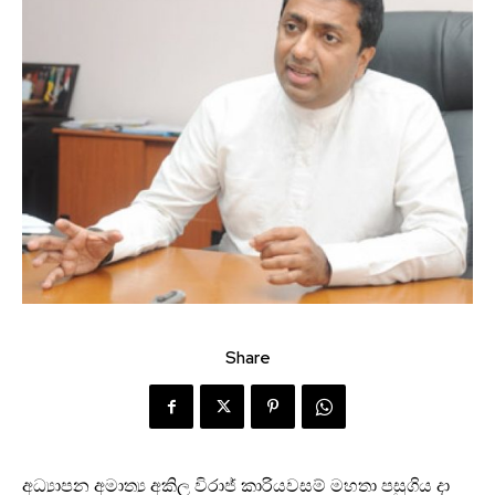
Share
අධ්‍යාපන අමාත්‍ය අකිල විරාජ් කාරියවසම් මහතා පසුගිය දා