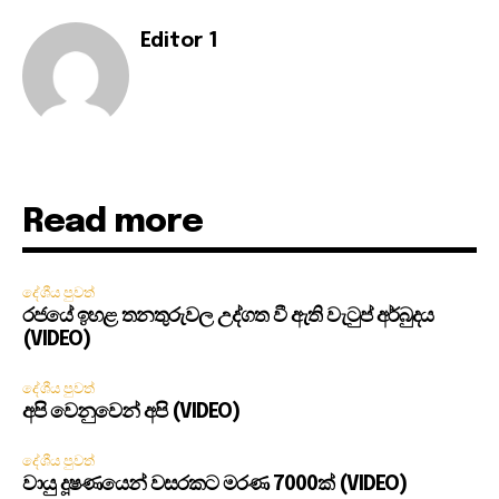
Editor 1
Read more
දේශීය පුවත්
රජයේ ඉහළ තනතුරුවල උද්ගත වී ඇති වැටුප් අර්බුදය
(VIDEO)
දේශීය පුවත්
අපි වෙනුවෙන් අපි (VIDEO)
දේශීය පුවත්
වායු දූෂණයෙන් වසරකට මරණ 7000ක් (VIDEO)