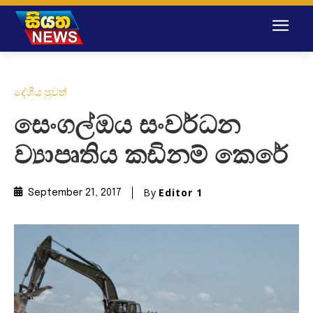
දේශීය පුවත්
සෙංගල්ඔය සංවර්ධන
ව්‍යාපෘතිය කඩිනම් කෙරේ
By
Editor 1
September 21, 2017