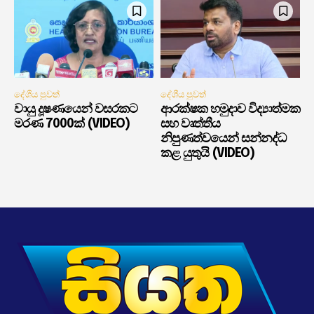
දේශීය පුවත්
දේශීය පුවත්
වායු දූෂණයෙන් වසරකට
ආරක්ෂක හමුදාව විද්‍යාත්මක
මරණ 7000ක් (VIDEO)
සහ වෘත්තීය
නිපුණත්වයෙන් සන්නද්ධ
කළ යුතුයි (VIDEO)