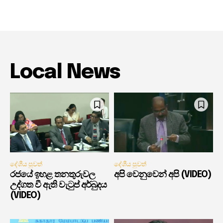
Local News
දේශීය පුවත්
දේශීය පුවත්
රජයේ ඉහළ තනතුරුවල
අපි වෙනුවෙන් අපි (VIDEO)
උද්ගත වී ඇති වැටුප් අර්බුදය
(VIDEO)