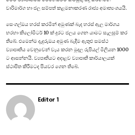
වාරිමාර්ග හා ජල සම්පත් කළමනාකරණ රාජ්‍ය අමාත්‍යංශයයි.
සෙංගල්ඔය හරස් කරමින් අමුණක් බැද හරස් ඇල මාර්ගය
හරහා කිලෝමීටර් 10 ක් දුරට ජලය ගෙන යාමට සැලසුම් කර
තිබේ. එමෙන්ම දැදුරුඔය අමුණ බැදීම ඇතුළු සමස්ථ
ව්‍යාපෘතිය වෙනුවෙන් වැය කරන මුදල රුපියල් මිලියන 1000
ට ආසන්නයි. ව්‍යපෘතියට අදාළව ව්‍යාපෘති කාර්යාලයක්
ස්ථාපිත කිරීමටද පියවර ගෙන තිබේ.
Editor 1