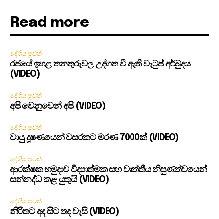
Read more
දේශීය පුවත්
රජයේ ඉහළ තනතුරුවල උද්ගත වී ඇති වැටුප් අර්බුදය
(VIDEO)
දේශීය පුවත්
අපි වෙනුවෙන් අපි (VIDEO)
දේශීය පුවත්
වායු දූෂණයෙන් වසරකට මරණ 7000ක් (VIDEO)
දේශීය පුවත්
ආරක්ෂක හමුදාව විද්‍යාත්මක සහ වෘත්තීය නිපුණත්වයෙන්
සන්නද්ධ කළ යුතුයි (VIDEO)
දේශීය පුවත්
නිරිතට අද සිට තද වැසි (VIDEO)