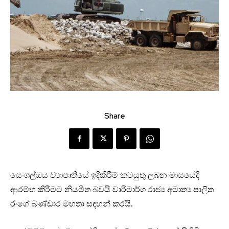
Share
සෙංගල්ඔය ව්‍යාපෘතියේ ඉදිකිරීම් කටයුතු ලබන මාසයේදී
ආරම්භ කිරීමට නියමිත බවයි වාරිමාර්ග රාජ්‍ය අමාත්‍ය පාලිත
රංගේ බණ්ඩාර මහතා සඳහන් කරයි.