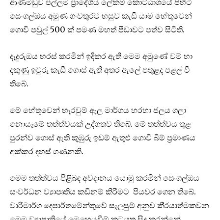
ආණමඩුව පල්ලම ප‍්‍රාදේශිය ලේකම් කොට්ඨාශයේ පිහිටි
සෙංගල්ඔය අමුණ ගංවතුරට හසුව කැඩී යාම හේතුවෙන්
ගොවි පවුල් 500 ක් පමණ මහත් පීඩාවට පත්ව සිටිති.
දැදුරුඔය හරස් කරමින් ඉදිකර ඇති මෙම අමුණේ වම් හා
දකුණු ඉවුරු කැඩී ගොස් ඇති අතර ඇලේ පතුළද පළල් වී
තිබේ.
මේ හේතුවෙන් හැරවුම් ඇල මාර්ගය හරහා ජලය ගලා
නොයෑමේ තත්ත්වයක් උද්ගතව තිබේ. මේ තත්ත්වය තුළ
පුරන්ව ගොස් ඇති කුඹුරු ඉඩම් ඇතුළු ගොවි බිම් ප‍්‍රමාණය
අක්කර දහස් ගණනකි.
මෙම තත්ත්වය පිළිබඳ අවදානය යොමු කරමින් සෙංගල්ඔය
සංවර්ධන ව්‍යාපෘතිය කඩිනම් කිරීමට පියවර ගෙන තිබේ.
වාරිමාර්ග දෙපාර්තමේන්තුවේ සැලසුම් අනුව කි‍්‍රයාත්මකවන
මෙම ව්‍යාපෘතියේ මෙහෙයවීම් කටයුතු සිදු කරන්නේ