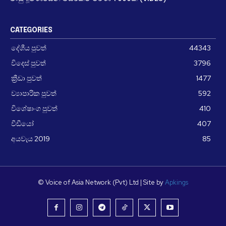
CATEGORIES
දේශීය පුවත්
44343
විදෙස් පුවත්
3796
ක්‍රීඩා පුවත්
1477
ව්‍යාපාරික පුවත්
592
විශේෂාංග පුවත්
410
වීඩීයෝ
407
අයවැය 2019
85
© Voice of Asia Network (Pvt) Ltd | Site by
Apkings