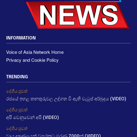
INFORMATION
Voice of Asia Network Home
Privacy and Cookie Policy
TRENDING
දේශීය පුවත්
රජයේ ඉහළ තනතුරුවල උද්ගත වී ඇති වැටුප් අර්බුදය (VIDEO)
දේශීය පුවත්
අපි වෙනුවෙන් අපි (VIDEO)
දේශීය පුවත්
වායු දූෂණයෙන් වසරකට මරණ 7000ක් (VIDEO)