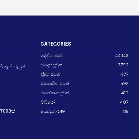
CATEGORIES
දේශීය පුවත්
44343
විදෙස් පුවත්
3796
 ඇති වැටුප්
ක්‍රීඩා පුවත්
1477
ව්‍යාපාරික පුවත්
592
විශේෂාංග පුවත්
410
වීඩීයෝ
407
අයවැය 2019
85
7000ක්