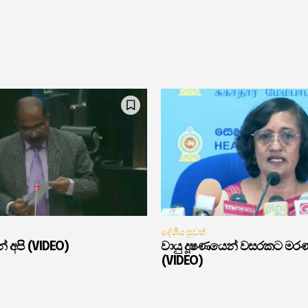
දේශීය පුවත්
් අපි (VIDEO)
වායු දූෂණයෙන් වසරකට මර
(VIDEO)