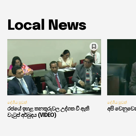
Local News
දේශීය පුවත්
දේශීය පුවත්
රජයේ ඉහළ තනතුරුවල උද්ගත වී ඇති
අපි වෙනුවෙන
වැටුප් අර්බුදය (VIDEO)