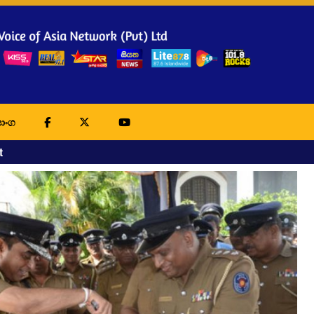
ාංග
t