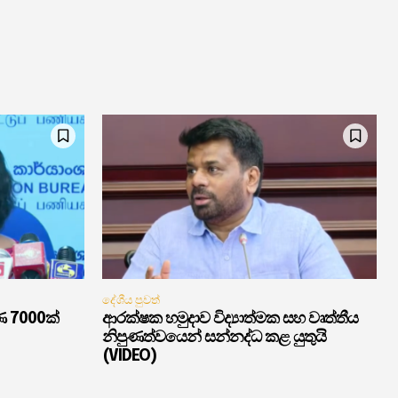
දේශීය පුවත්
ණ 7000ක්
ආරක්ෂක හමුදාව විද්‍යාත්මක සහ වෘත්තීය
නිපුණත්වයෙන් සන්නද්ධ කළ යුතුයි
(VIDEO)