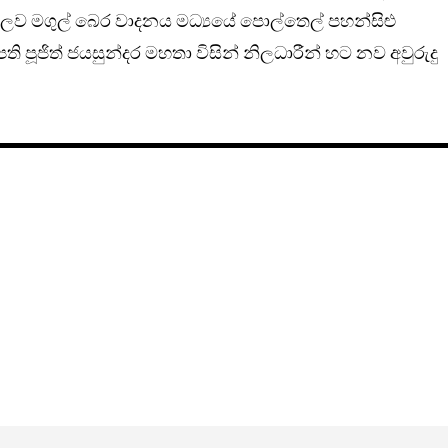
නුකූලව මගුල් බෙර වාදනය මධ්‍යයේ පොල්තෙල් පහන්සිළු
ි පූජිත් ජයසුන්දර මහතා විසින් නිලධාරීන් හට නව අවුරුදු