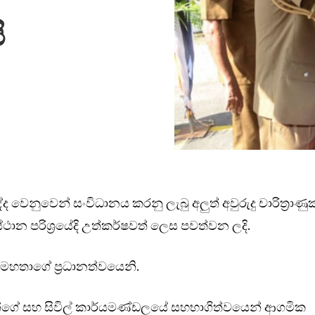
ි
රුද්ද වෙනුවෙන් සංවිධානය කරනු ලැබු අලුත් අවුරුදු චාරිත්‍රාණු
ස්ථාන පරිශ්‍රයේදි උත්කර්ෂවත් ලෙස පවත්වන ලදි.
ර මහතාගේ ප්‍රධානත්වයෙනි.
ාරින්ගේ සහ සිවිල් කාර්යමණ්ඩලයේ සහභාගිත්වයෙන් ආගමික