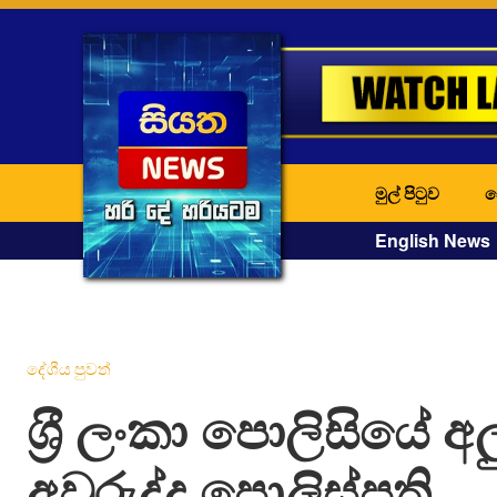
මුල් පිටුව
ද
English News
දේශීය පුවත්
ශ‍්‍රී ලංකා පොලිසියේ අල
අවුරුද්ද පොලිස්පති