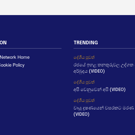
ION
TRENDING
a Network Home
දේශීය පුවත්
ookie Policy
රජයේ ඉහළ තනතුරුවල උද්ගත වී
අර්බුදය (VIDEO)
දේශීය පුවත්
අපි වෙනුවෙන් අපි (VIDEO)
දේශීය පුවත්
වායු දූෂණයෙන් වසරකට මරණ 
(VIDEO)