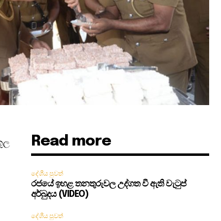
Read more
කූල
දේශීය පුවත්
රජයේ ඉහළ තනතුරුවල උද්ගත වී ඇති වැටුප්
අර්බුදය (VIDEO)
දේශීය පුවත්