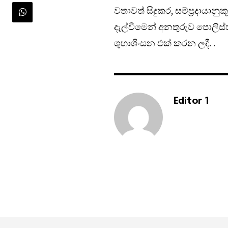
වතාවත් සිදුකර, සම්ප්‍රදායා
දැල්වීමෙන් අනතුරුව පොලිස්පත
ශුභාශිංසන එක් කරන ලදී. .
Editor 1