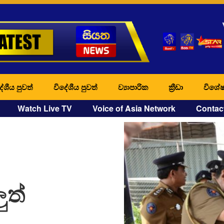
ේශීය පුවත්
විදේශීය පුවත්
ව්‍යාපාරික
ක්‍රීඩා
විශේෂ
Watch Live TV
Voice of Asia Network
Contac
ුත්