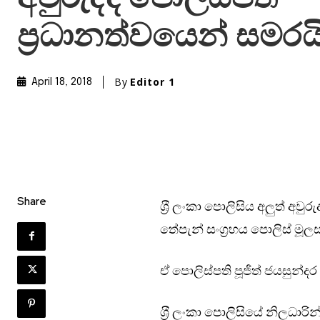
ප්‍රධානත්වයෙන් සමරය
By
Editor 1
April 18, 2018
Share
ශ‍්‍රී ලංකා පොලිසිය අලුත් අවු
තේපැන් සංග්‍රහය පොලිස් මූල
ඒ පොලිස්පති පූජිත් ජයසුන්ද
ශ‍්‍රී ලංකා පොලිසියේ නිලධ