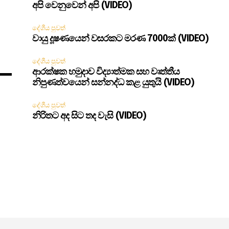
අපි වෙනුවෙන් අපි (VIDEO)
දේශීය පුවත්
වායු දූෂණයෙන් වසරකට මරණ 7000ක් (VIDEO)
දේශීය පුවත්
ආරක්ෂක හමුදාව විද්‍යාත්මක සහ වෘත්තීය
නිපුණත්වයෙන් සන්නද්ධ කළ යුතුයි (VIDEO)
දේශීය පුවත්
නිරිතට අද සිට තද වැසි (VIDEO)