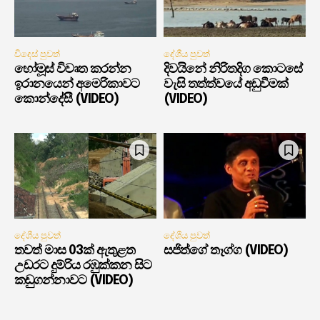
විදෙස් පුවත්
දේශීය පුවත්
හෝමූස් විවෘත කරන්න
දිවයිනේ නිරිතදිග කොටසේ
ඉරානයෙන් අමෙරිකාවට
වැසි තත්ත්වයේ අඩුවීමක්
කොන්දේසී (VIDEO)
(VIDEO)
දේශීය පුවත්
දේශීය පුවත්
තවත් මාස 03ක් ඇතුළත
සජිත්ගේ තෑග්ග (VIDEO)
උඩරට දුම්රිය රඹුක්කන සිට
කඩුගන්නාවට (VIDEO)