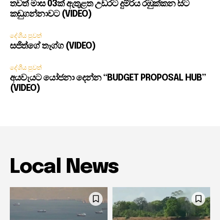
තවත් මාස 03ක් ඇතුළත උඩරට දුම්රිය රඹුක්කන සිට
කඩුගන්නාවට (VIDEO)
දේශීය පුවත්
සජිත්ගේ තෑග්ග (VIDEO)
දේශීය පුවත්
අයවැයට යෝජනා දෙන්න “BUDGET PROPOSAL HUB”
(VIDEO)
Local News