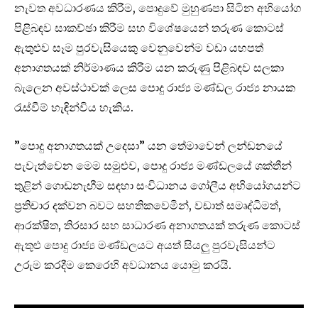
නැවත අවධාරණය කිරීම, පොදුවේ මුහුණපා සිටින අභියෝග
පිළිබඳව සාකච්ඡා කිරීම සහ විශේෂයෙන් තරුණ කොටස්
ඇතුළුව සෑම පුරවැසියෙකු වෙනුවෙන්ම වඩා යහපත්
අනාගතයක් නිර්මාණය කිරීම යන කරුණු පිළිබඳව සලකා
බැලෙන අවස්ථාවක් ලෙස පොදු රාජ්‍ය මණ්ඩල රාජ්‍ය නායක
රැස්වීම් හැඳින්විය හැකිය.
”පොදු අනාගතයක් උදෙසා” යන තේමාවෙන් ලන්ඩනයේ
පැවැත්වෙන මෙම සමුළුව, පොදු රාජ්‍ය මණ්ඩලයේ ශක්තීන්
තුළින් ගොඩනැඟීම සඳහා සංවිධානය ගෝලීය අභියෝගයන්ට
ප්‍රතිචාර දක්වන බවට සහතිකවෙමින්, වඩාත් සමෘද්ධිමත්,
ආරක්ෂිත, තිරසාර සහ සාධාරණ අනාගතයක් තරුණ කොටස්
ඇතුළු පොදු රාජ්‍ය මණ්ඩලයට අයත් සියලු පුරවැසියන්ට
උරුම කරදීම කෙරෙහි අවධානය යොමු කරයි.