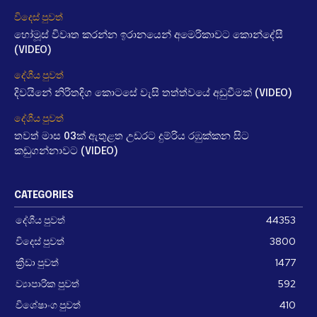
විදෙස් පුවත්
හෝමූස් විවෘත කරන්න ඉරානයෙන් අමෙරිකාවට කොන්දේසී
(VIDEO)
දේශීය පුවත්
දිවයිනේ නිරිතදිග කොටසේ වැසි තත්ත්වයේ අඩුවීමක් (VIDEO)
දේශීය පුවත්
තවත් මාස 03ක් ඇතුළත උඩරට දුම්රිය රඹුක්කන සිට
කඩුගන්නාවට (VIDEO)
CATEGORIES
දේශීය පුවත්
44353
විදෙස් පුවත්
3800
ක්‍රීඩා පුවත්
1477
ව්‍යාපාරික පුවත්
592
විශේෂාංග පුවත්
410