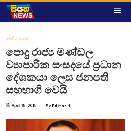
දේශීය පුවත්
පොදු රාජ්‍ය මණ්ඩල
ව්‍යාපාරික සංසදයේ ප්‍රධාන
දේශකයා ලෙස ජනපති
සහභාගි වෙයි
By
Editor 1
April 18, 2018