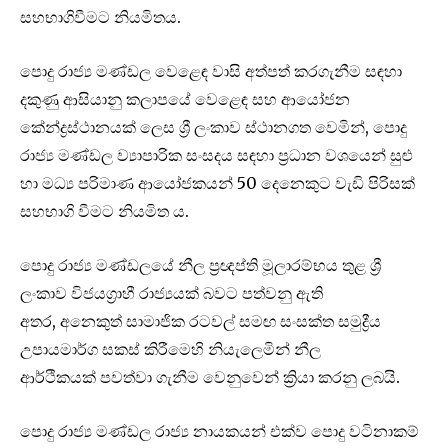
සහභාගිවීමට නියමිතය.
පොදු රාජ්‍ය මණ්ඩල වෙළෙඳ වාසි අත්පත් කරගැනීම සඳහා
දකුණු ආසියානු කලාපයේ වෙළෙඳ සහ ආයෝජන
කේන්ද්‍රස්ථානයක් ලෙස ශ්‍රී ලංකාව ස්ථානගත වෙමින්, පොදු
රාජ්‍ය මණ්ඩල ව්‍යාපාරික සංසදය සඳහා ප්‍රධාන වශයෙන් සුළු
හා මධ්‍ය පරිමාණ ආයෝජකයන් 50 දෙනෙකුට වැඩි පිරිසක්
සහභාගි වීමට නියමිත ය.
පොදු රාජ්‍ය මණ්ඩලයේ නීල ප්‍රඥප්ති මූලාරම්භය තුළ ශ්‍රී
ලංකාව විජයග්‍රාහී රාජ්‍යයක් බවට පත්වනු ඇති
අතර, අනෙකුත් සාමාජික රටවල් සමඟ සංසක්ත සමුද්‍රීය
උපායමාර්ග සකස් කිරීමෙහි නියැලෙමින් නීල
ආර්ථිකයක් පවත්වා ගැනීම වෙනුවෙන් ක්‍රියා කරනු ලබයි.
පොදු රාජ්‍ය මණ්ඩල රාජ්‍ය නායකයන් එක්ව පොදු වටිනාකම්