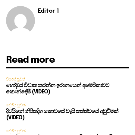
Editor 1
Read more
විදෙස් පුවත්
හෝමූස් විවෘත කරන්න ඉරානයෙන් අමෙරිකාවට
කොන්දේසී (VIDEO)
දේශීය පුවත්
දිවයිනේ නිරිතදිග කොටසේ වැසි තත්ත්වයේ අඩුවීමක්
(VIDEO)
දේශීය පුවත්