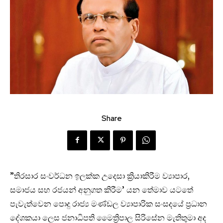
Share
”තිරසාර සංවර්ධන ඉලක්ක උදෙසා ක්‍රියාකිරීම ව්‍යාපාර,
සමාජය සහ රජයන් අනුගත කිරීම’ යන තේමාව යටතේ
පැවැත්වෙන පොදු රාජ්‍ය මණ්ඩල ව්‍යාපාරික සංසදයේ ප්‍රධාන
දේශකයා ලෙස ජනාධිපති මෛත්‍රිපාල සිරිසේන මැතිතුමා අද