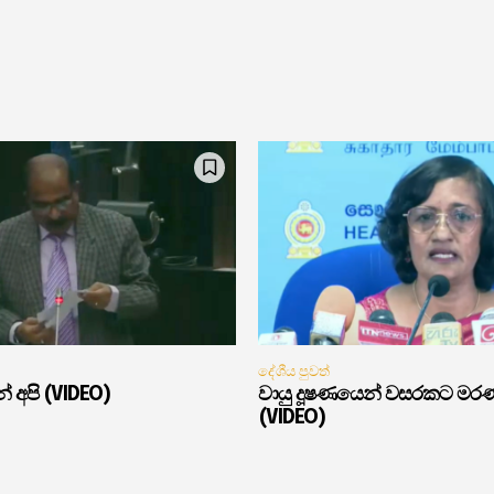
දේශීය පුවත්
් අපි (VIDEO)
වායු දූෂණයෙන් වසරකට මර
(VIDEO)