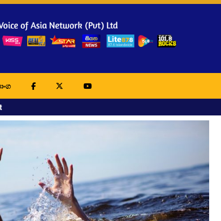
ාංග
t