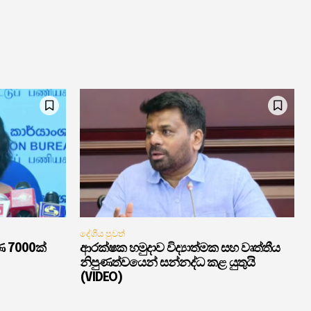
දේශීය පුවත්
ණ 7000ක්
ආරක්ෂක හමුදාව විද්‍යාත්මක සහ වෘත්තීය
නිපුණත්වයෙන් සන්නද්ධ කළ යුතුයි
(VIDEO)