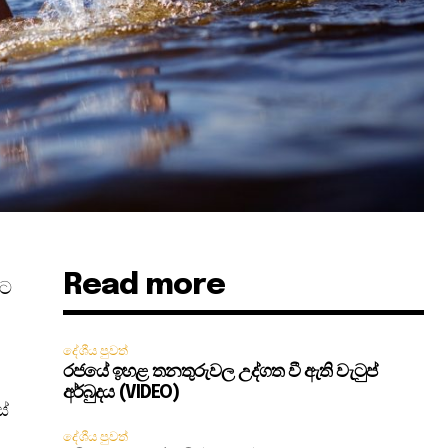
Read more
යට
දේශීය පුවත්
රජයේ ඉහළ තනතුරුවල උද්ගත වී ඇති වැටුප්
අර්බුදය (VIDEO)
්
දේශීය පුවත්