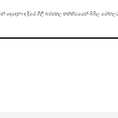
යන් දෙදෙනා ද දියේ ගිලී බරපතල තත්ත්වයෙන් බිබිල රෝහල