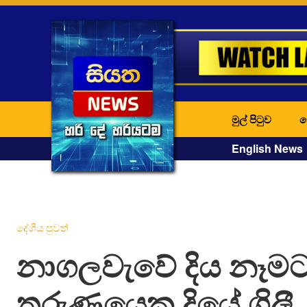
මුල් පිටුව
ද
English News
දේශීය පුවත්
නාගලවැවේ දිය නෑමට
තරුණයෙකු දියේ ගිලී