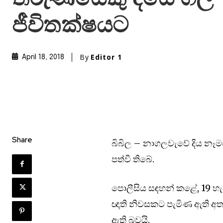
ජීවිතක්ෂයට
By
Editor 1
April 18, 2018
Share
බිබිල – නාගලවැවේ දිය නෑමට
පත්වී තිබේ.
පොලීසිය සඳහන් කළේ, 19 හැවිර
ඥාති නිවසකට පැමිණ ඇති අ
ඇති බවයි.