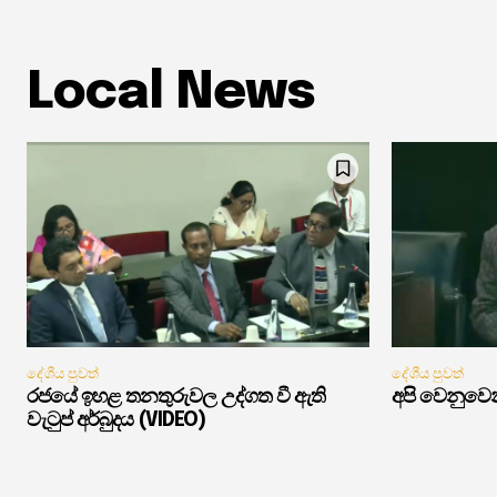
Local News
දේශීය පුවත්
දේශීය පුවත්
රජයේ ඉහළ තනතුරුවල උද්ගත වී ඇති
අපි වෙනුවෙන
වැටුප් අර්බුදය (VIDEO)