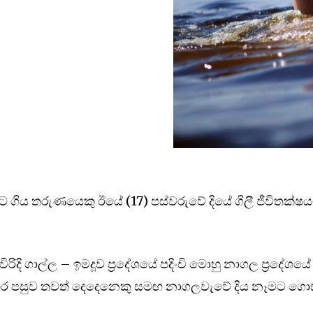
 ගිය තරුණයෙකු ඊයේ (17) පස්වරුවේ දියේ ගිලී ජීවිතක්ෂ
ිදි ගාල්ල – ඉමදූව ප්‍රදේශයේ පදිංචි මොහු නාගල ප්‍රදේශයේ
තර පසුව තවත් දෙදෙනෙකු සමඟ නාගලවැවේ දිය නෑමට ගොස