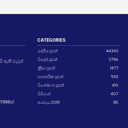
CATEGORIES
දේශීය පුවත්
44343
විදෙස් පුවත්
3796
 ඇති වැටුප්
ක්‍රීඩා පුවත්
1477
ව්‍යාපාරික පුවත්
592
විශේෂාංග පුවත්
410
වීඩීයෝ
407
අයවැය 2019
85
7000ක්