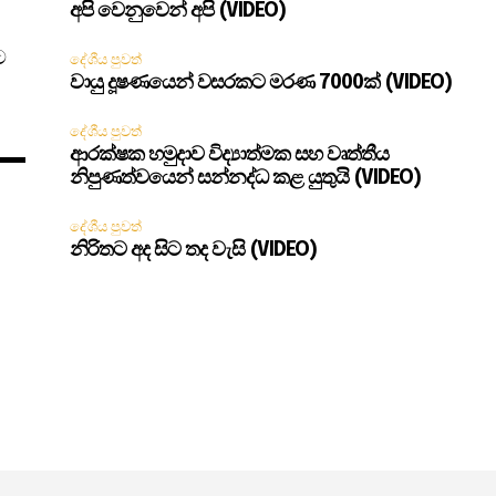
අපි වෙනුවෙන් අපි (VIDEO)
ට
දේශීය පුවත්
වායු දූෂණයෙන් වසරකට මරණ 7000ක් (VIDEO)
දේශීය පුවත්
ආරක්ෂක හමුදාව විද්‍යාත්මක සහ වෘත්තීය
නිපුණත්වයෙන් සන්නද්ධ කළ යුතුයි (VIDEO)
දේශීය පුවත්
නිරිතට අද සිට තද වැසි (VIDEO)