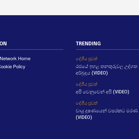
ION
TRENDING
a Network Home
දේශීය පුවත්
ookie Policy
රජයේ ඉහළ තනතුරුවල උද්ගත වී
අර්බුදය (VIDEO)
දේශීය පුවත්
අපි වෙනුවෙන් අපි (VIDEO)
දේශීය පුවත්
වායු දූෂණයෙන් වසරකට මරණ 
(VIDEO)