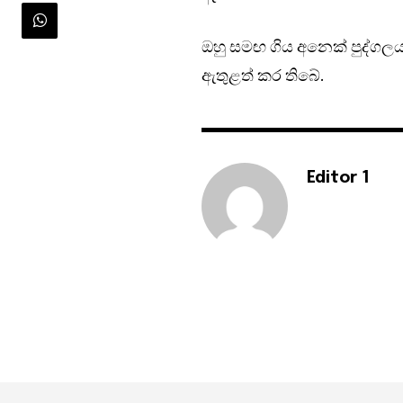
ඔහු සමඟ ගිය අනෙක් පුද්ගල
ඇතුළත් කර තිබේ.
Editor 1