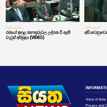
දේශීය පුවත්
දේශීය පුවත්
රජයේ ඉහළ තනතුරුවල උද්ගත වී ඇති
අපි වෙනුවෙන
වැටුප් අර්බුදය (VIDEO)
INFORMAT
Voice of Asi
Privacy and C