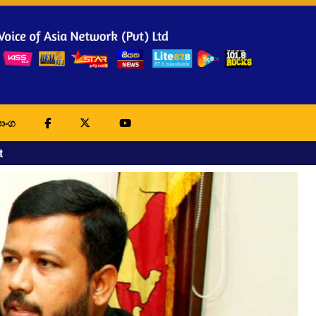
ාංග
t