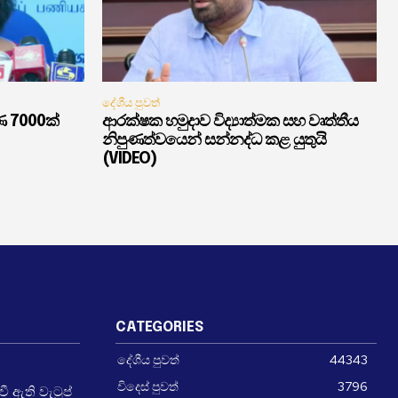
දේශීය පුවත්
ණ 7000ක්
ආරක්ෂක හමුදාව විද්‍යාත්මක සහ වෘත්තීය
නිපුණත්වයෙන් සන්නද්ධ කළ යුතුයි
(VIDEO)
CATEGORIES
දේශීය පුවත්
44343
විදෙස් පුවත්
3796
 ඇති වැටුප්