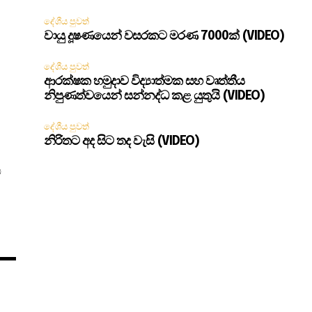
දේශීය පුවත්
වායු දූෂණයෙන් වසරකට මරණ 7000ක් (VIDEO)
දේශීය පුවත්
ආරක්ෂක හමුදාව විද්‍යාත්මක සහ වෘත්තීය
නිපුණත්වයෙන් සන්නද්ධ කළ යුතුයි (VIDEO)
දේශීය පුවත්
නිරිතට අද සිට තද වැසි (VIDEO)
ම