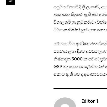
පසුගිය වසරේ දී ශ්‍රී ලංකා
අපනයන සිදුකර ඇති බව ද මෙහි
විශාලතම ගැනුම්කරුවා වන්නේ
වටිනාකමකින් යුත් අපනයන එක්
මේ වන විට අමරිකා ජනාධිපති ඩ
සහනය ලබා දීමට අවසර ලබා ද
නිෂ්පාදන 5000 ක පමණ ප්‍
GSP බදු සහනය යළිත් වරක් මේ
කොට ඇති බව ද අමාත්‍යවරයා 
Editor 1