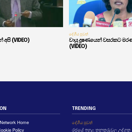
දේශීය පුවත්
් අපි (VIDEO)
වායු දූෂණයෙන් වසරකට මර
(VIDEO)
ION
TRENDING
a Network Home
දේශීය පුවත්
ookie Policy
රජයේ ඉහළ තනතුරුවල උද්ගත වී