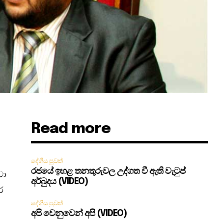
Read more
දේශීය පුවත්
රජයේ ඉහළ තනතුරුවල උද්ගත වී ඇති වැටුප්
වා
අර්බුදය (VIDEO)
ර
දේශීය පුවත්
අපි වෙනුවෙන් අපි (VIDEO)