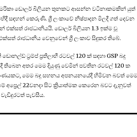
ව, අමෙරිකා ඩොලර් බිලියන තුනකට ආසන්න වටිනාකමකින් යුත්
දී සඳහන් කෙරුණි. ශ්‍රී ලංකාවේ නිෂ්පාදන මිලදී ගත් දෙවන
 එක්සත් රාජධානියයි. ඩොලර් බිලියන 1.3 ඉක්ම වූ
සත් රාජධානිය වෙනුවෙන් ශ්‍රී ලංකාව සිදුකර තිබේ.
ොනල්ඩ් ට්‍රම්ප් ප්‍රතිලාභී රටවල් 120 ක් සඳහා GSP බදු
ී තිබෙන අතර මෙම දියුණු වෙමින් පවතින රටවල් 120 ක
රමාණයකට, මෙම බදු සහනය අපනයනයේදී හිමිවන බවත් මෙ
 අප්‍රෙල් 22වනදා සිට ක්‍රියාත්මක කෙරෙන බවට දැනුවත්
වැඩිදුරටත් පැවසීය.