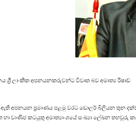
 ශ්‍රී ලාංකික අපනයනකරුවන්ට විවෘත බව අමාත්‍ය රිෂාඩ්
ුකර ඇති අපනයන ප්‍රමාණය පළමු වරට ඩොලර් බිලියන තුන දක්
හා වාණිජ කටයුතු අමාත්‍යාංශයේ සංඛ්‍යා ලේඛන තහවුරු ක