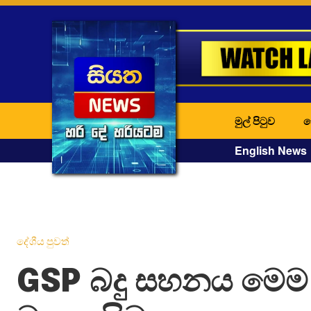
මුල් පිටුව
ද
English News
දේශීය පුවත්
GSP බදු සහනය මෙම