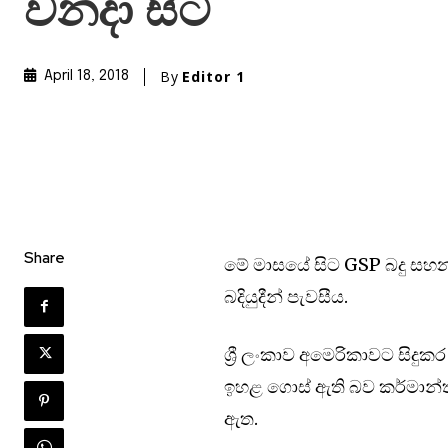
වනදා සිට
By
Editor 1
April 18, 2018
Share
මේ මාසයේ සිට GSP බදු සහනය
බදියුදීන් පැවසීය.
ශ්‍රී ලංකාව අමෙරිකාවට සිද
ඉහළ ගොස් ඇති බව කර්මාන්ත 
ඇත.