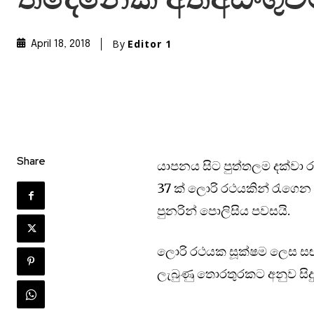
තිදෙනෙක් අත්අඩංගුව
By
Editor 1
April 18, 2018
Share
යාපනය සිට පුත්තලම දක්වා 
37 ක් ලොරි රථයකින් රැගෙන ය
පුනරින් පොලිසිය පවසයි.
ලොරි රථයක සූක්ෂම ලෙස සඟවා 
ලැබුණු තොරතුරකට අනුව සි