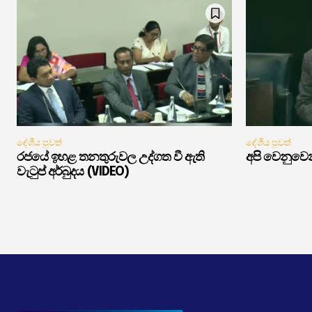
දේශීය පුවත්
දේශීය පුවත්
රජයේ ඉහළ තනතුරුවල උද්ගත වී ඇති
අපි වෙනුවෙන
වැටුප් අර්බුදය (VIDEO)