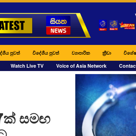
ේශීය පුවත්
විදේශීය පුවත්
ව්‍යාපාරික
ක්‍රීඩා
විශේෂ
Watch Live TV
Voice of Asia Network
Contac
7ක් සමඟ