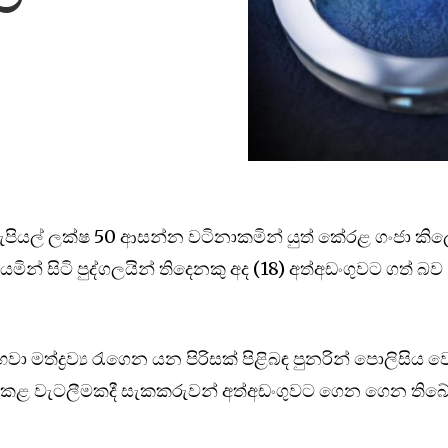
ට
රුපියල් ලක්ෂ 50 ආසන්න වටිනාකමින් යුත් කේරළ ගංජා කි
මින් සිටි පුද්ගලයින් තිදෙනකු අද (18) අත්අඩංගුවට ගත් බව
මත්ද්‍රව්‍ය රැගෙන යන පිරිසක් පිළිබඳ පුනරින් පොලිසිය 
දුකළ වැටලීමකදී සැකකරුවන් අත්අඩංගුවට ගෙන ගෙන තිබේ