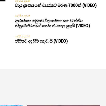
දේශීය පුවත්
වායු දූෂණයෙන් වසරකට මරණ 7000ක් (VIDEO)
දේශීය පුවත්
ආරක්ෂක හමුදාව විද්‍යාත්මක සහ වෘත්තීය
නිපුණත්වයෙන් සන්නද්ධ කළ යුතුයි (VIDEO)
දේශීය පුවත්
නිරිතට අද සිට තද වැසි (VIDEO)