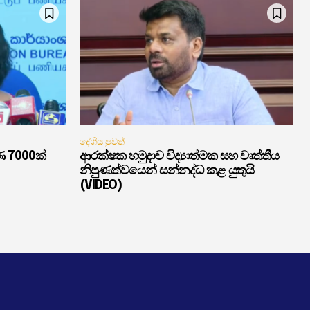
දේශීය පුවත්
ණ 7000ක්
ආරක්ෂක හමුදාව විද්‍යාත්මක සහ වෘත්තීය
නිපුණත්වයෙන් සන්නද්ධ කළ යුතුයි
(VIDEO)