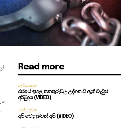
Read more
ලෝ
දේශීය පුවත්
රජයේ ඉහළ තනතුරුවල උද්ගත වී ඇති වැටුප්
අර්බුදය (VIDEO)
වෙත
දේශීය පුවත්
.
අපි වෙනුවෙන් අපි (VIDEO)