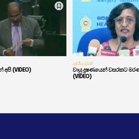
දේශීය පුවත්
් අපි (VIDEO)
වායු දූෂණයෙන් වසරකට මර
(VIDEO)