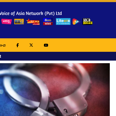
ාංග
t