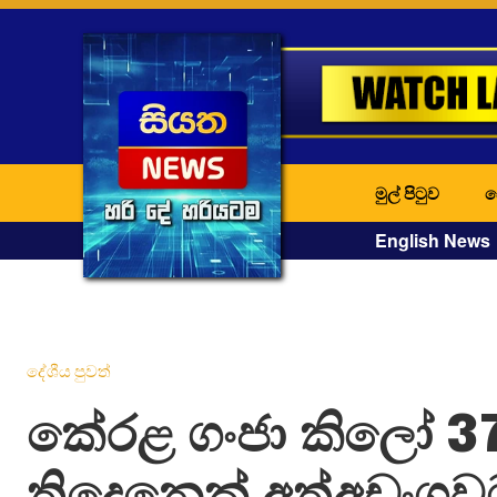
මුල් පිටුව
ද
English News
දේශීය පුවත්
කේරළ ගංජා කිලෝ 3