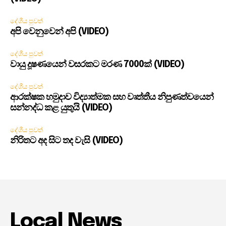
දේශීය පුවත්
අපි වෙනුවෙන් අපි (VIDEO)
දේශීය පුවත්
වායු දූෂණයෙන් වසරකට මරණ 7000ක් (VIDEO)
දේශීය පුවත්
ආරක්ෂක හමුදාව විද්‍යාත්මක සහ වෘත්තීය නිපුණත්වයෙන්
සන්නද්ධ කළ යුතුයි (VIDEO)
දේශීය පුවත්
නිරිතට අද සිට තද වැසි (VIDEO)
Local News