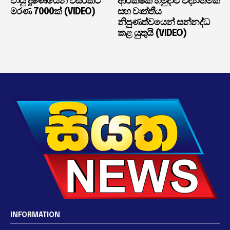
වායු දූෂණයෙන් වසරකට
ආරක්ෂක හමුදාව විද්‍යාත්මක
මරණ 7000ක් (VIDEO)
සහ වෘත්තීය
නිපුණත්වයෙන් සන්නද්ධ
කළ යුතුයි (VIDEO)
INFORMATION