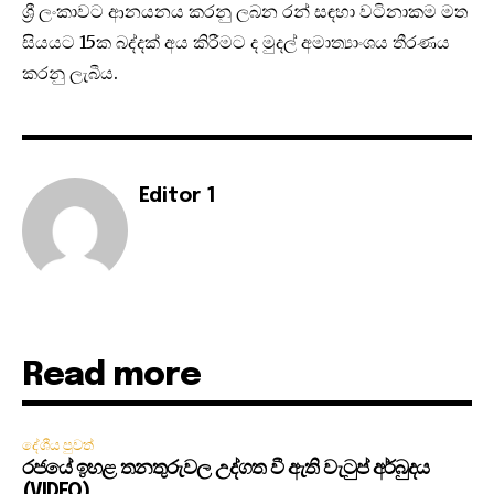
ශ්‍රී ලංකාවට ආනයනය කරනු ලබන රන් සඳහා වටිනාකම මත
සියයට 15ක බද්දක් අය කිරීමට ද මුදල් අමාත්‍යාංශය තීරණය
කරනු ලැබීය.
Editor 1
Read more
දේශීය පුවත්
රජයේ ඉහළ තනතුරුවල උද්ගත වී ඇති වැටුප් අර්බුදය
(VIDEO)