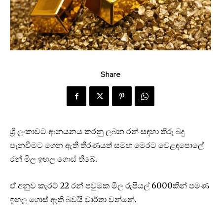
Share
ශ්‍රී ලංකාවට ආනයනය කරනු ලබන රන් සඳහා තීරු බදු
පැනවීමට ගෙන ඇති තීරණයත් සමඟ මෙරට වෙළඳපොලේ
රන් මිල ඉහල ගොස් තිබේ.
ඒ අනුව කැරට් 22 රන් පවුමක මිල රුපියල් 6000කින් පමණ
ඉහල ගොස් ඇති බවයි වාර්තා වන්නේ.