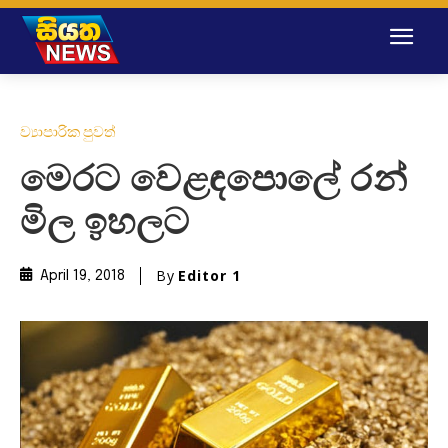
ව්‍යාපාරික පුවත්
මෙරට වෙළඳපොලේ රන්
මිල ඉහලට
By
Editor 1
April 19, 2018