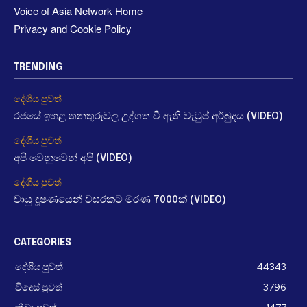
Voice of Asia Network Home
Privacy and Cookie Policy
TRENDING
දේශීය පුවත්
රජයේ ඉහළ තනතුරුවල උද්ගත වී ඇති වැටුප් අර්බුදය (VIDEO)
දේශීය පුවත්
අපි වෙනුවෙන් අපි (VIDEO)
දේශීය පුවත්
වායු දූෂණයෙන් වසරකට මරණ 7000ක් (VIDEO)
CATEGORIES
දේශීය පුවත්
44343
විදෙස් පුවත්
3796