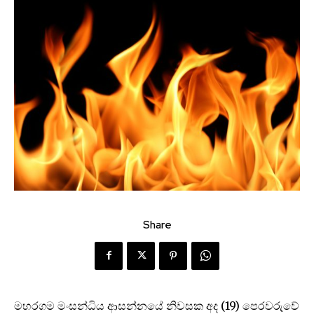
Share
මහරගම මංසන්ධිය ආසන්නයේ නිවසක අද (19) පෙරවරුවේ