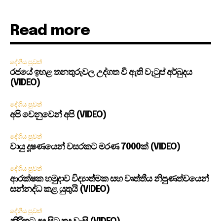
Read more
දේශීය පුවත්
රජයේ ඉහළ තනතුරුවල උද්ගත වී ඇති වැටුප් අර්බුදය
(VIDEO)
දේශීය පුවත්
අපි වෙනුවෙන් අපි (VIDEO)
දේශීය පුවත්
වායු දූෂණයෙන් වසරකට මරණ 7000ක් (VIDEO)
දේශීය පුවත්
ආරක්ෂක හමුදාව විද්‍යාත්මක සහ වෘත්තීය නිපුණත්වයෙන්
සන්නද්ධ කළ යුතුයි (VIDEO)
දේශීය පුවත්