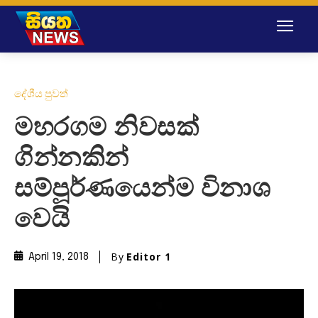
දේශීය පුවත්
මහරගම නිවසක්
ගින්නකින්
සම්පූර්ණයෙන්ම විනාශ
වෙයි
By
Editor 1
April 19, 2018