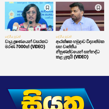
දේශීය පුවත්
දේශීය පුවත්
වායු දූෂණයෙන් වසරකට
ආරක්ෂක හමුදාව විද්‍යාත්මක
මරණ 7000ක් (VIDEO)
සහ වෘත්තීය
නිපුණත්වයෙන් සන්නද්ධ
කළ යුතුයි (VIDEO)