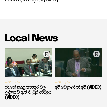
නිරිතට අද සිට තද වැසි (VIDEO)
Local News
දේශීය පුවත්
දේශීය පුවත්
රජයේ ඉහළ තනතුරුවල
අපි වෙනුවෙන් අපි (VIDEO)
උද්ගත වී ඇති වැටුප් අර්බුදය
(VIDEO)