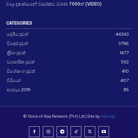
වායු දූෂණයෙන් වසරකට මරණ 7000ක් (VIDEO)
CATEGORIES
දේශීය පුවත්
44343
විදෙස් පුවත්
3796
ක්‍රීඩා පුවත්
1477
ව්‍යාපාරික පුවත්
592
විශේෂාංග පුවත්
410
වීඩීයෝ
407
අයවැය 2019
85
© Voice of Asia Network (Pvt) Ltd | Site by
Apkings