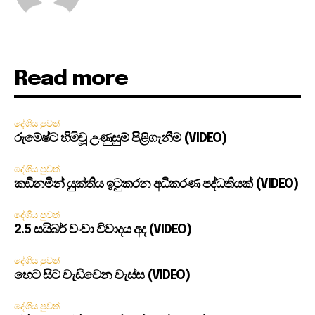
Read more
දේශීය පුවත්
රුමේෂ්ට හිමිවූ උණුසුම් පිළිගැනීම (VIDEO)
දේශීය පුවත්
කඩිනමින් යුක්තිය ඉටුකරන අධිකරණ පද්ධතියක් (VIDEO)
දේශීය පුවත්
2.5 සයිබර් වංචා විවාදය අද (VIDEO)
දේශීය පුවත්
හෙට සිට වැඩිවෙන වැස්ස (VIDEO)
දේශීය පුවත්