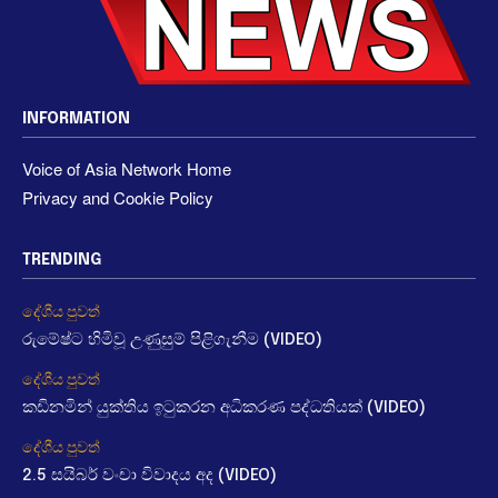
INFORMATION
Voice of Asia Network Home
Privacy and Cookie Policy
TRENDING
දේශීය පුවත්
රුමේෂ්ට හිමිවූ උණුසුම් පිළිගැනීම (VIDEO)
දේශීය පුවත්
කඩිනමින් යුක්තිය ඉටුකරන අධිකරණ පද්ධතියක් (VIDEO)
දේශීය පුවත්
2.5 සයිබර් වංචා විවාදය අද (VIDEO)