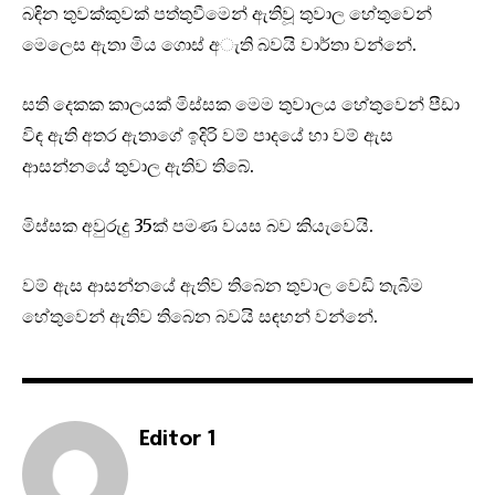
බඳින තුවක්කුවක් පත්තුවීමෙන් ඇතිවූ තුවාල හේතුවෙන්
මෙලෙස ඇතා මිය ගොස් අැති බවයි වාර්තා වන්නේ.
සති දෙකක කාලයක් මිස්සක මෙම තුවාලය හේතුවෙන් පීඩා
විඳ ඇති අතර ඇතාගේ ඉදිරි වම් පාදයේ හා වම් ඇස
ආසන්නයේ තුවාල ඇතිව තිබේ.
මිස්සක අවුරුදු 35ක් පමණ වයස බව කියැවෙයි.
වම් ඇස ආසන්නයේ ඇතිව තිබෙන තුවාල වෙඩි තැබීම
හේතුවෙන් ඇතිව තිබෙන බවයි සඳහන් වන්නේ.
Editor 1