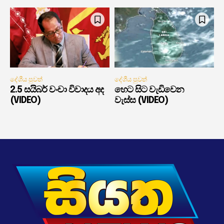
දේශීය පුවත්
දේශීය පුවත්
2.5 සයිබර් වංචා විවාදය අද
හෙට සිට වැඩිවෙන
(VIDEO)
වැස්ස (VIDEO)