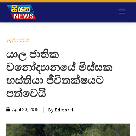
දේශීය පුවත්
යාල ජාතික
වනෝද්‍යානයේ මිස්සක
හස්තියා ජීවිතක්ෂයට
පත්වෙයි
By
Editor 1
April 20, 2018