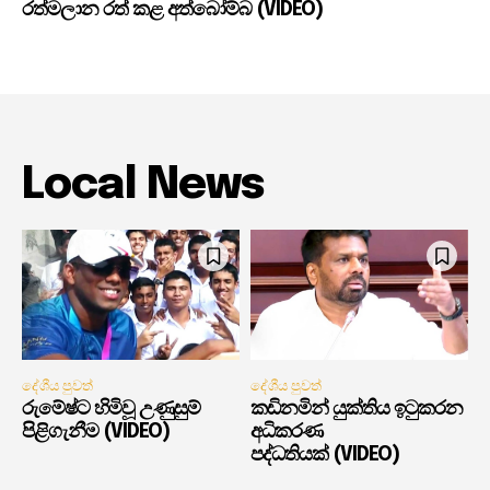
රත්මලාන රත් කළ අත්බෝම්බ (VIDEO)
Local News
දේශීය පුවත්
දේශීය පුවත්
රුමේෂ්ට හිමිවූ උණුසුම්
කඩිනමින් යුක්තිය ඉටුකරන
පිළිගැනීම (VIDEO)
අධිකරණ
පද්ධතියක් (VIDEO)