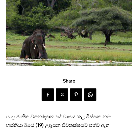
Share
යාල ජාතික වනෝද්‍යානයේ වාසය කළ මිස්සක නම්
හස්තියා ඊයේ (19) උදෑසන ජීවිතක්ෂයට පත්ව ඇත.