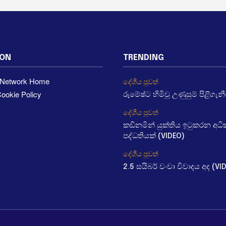
ION
TRENDING
a Network Home
දේශීය පුවත්
ookie Policy
රුමේෂ්ට හිමිවූ උණුසුම් පිළිගැන
දේශීය පුවත්
කඩිනමින් යුක්තිය ඉටුකරන අ
පද්ධතියක් (VIDEO)
දේශීය පුවත්
2.5 සයිබර් වංචා විවාදය අද (VI