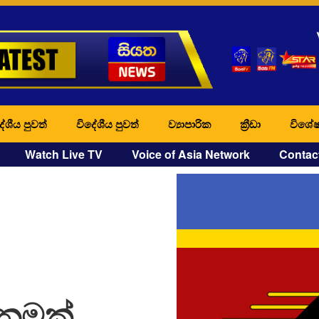
ේශීය පුවත්
විදේශීය පුවත්
ව්‍යාපාරික
ක්‍රීඩා
විශේෂ
Watch Live TV
Voice of Asia Network
Contac
 නමක්