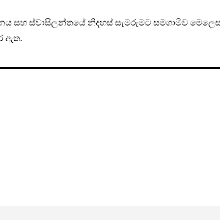
දිනය සහ ස්වාසිලන්තයේ නිදහස් සැමරුමට සමගාමීව මෙලෙ
ර ඇත.