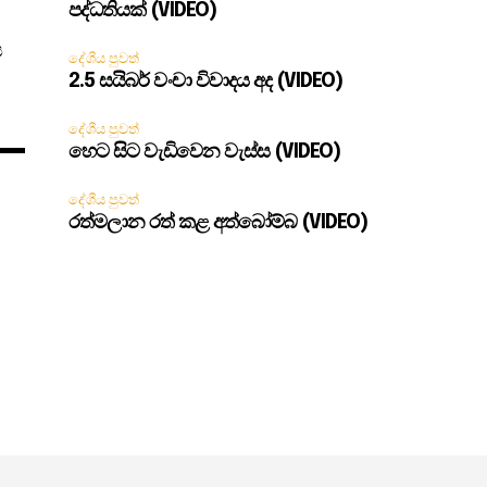
පද්ධතියක් (VIDEO)
ස
දේශීය පුවත්
2.5 සයිබර් වංචා විවාදය අද (VIDEO)
දේශීය පුවත්
හෙට සිට වැඩිවෙන වැස්ස (VIDEO)
දේශීය පුවත්
රත්මලාන රත් කළ අත්බෝම්බ (VIDEO)