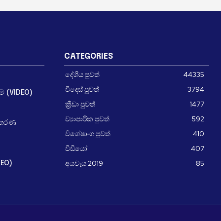
CATEGORIES
දේශීය පුවත්
44335
විදෙස් පුවත්
3794
ීම (VIDEO)
ක්‍රීඩා පුවත්
1477
ව්‍යාපාරික පුවත්
592
ධිකරණ
විශේෂාංග පුවත්
410
වීඩීයෝ
407
අයවැය 2019
85
DEO)