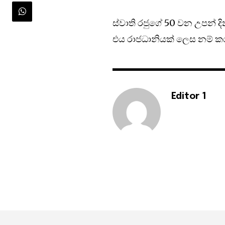
ස්වාති රජුගේ 50 වන උපන් 
එය රාජධානියක් ලෙස නම් ක
Editor 1