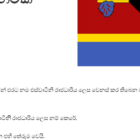
 විසින් එරට නම එස්වාටීනි රාජධාරිය ලෙස වෙනස් කර තිබෙන
ාටීනිි රාජධාරිය ලෙස නම් කෙරේ.
න එහි තේරුම වෙයි.