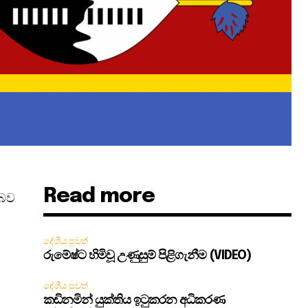
Read more
 බව
දේශීය පුවත්
රුමේෂ්ට හිමිවූ උණුසුම් පිළිගැනීම (VIDEO)
දේශීය පුවත්
කඩිනමින් යුක්තිය ඉටුකරන අධිකරණ