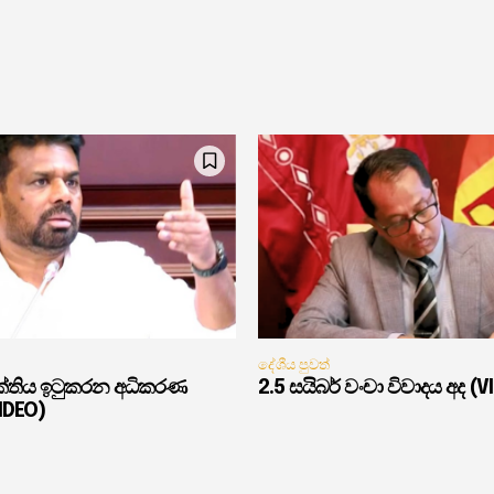
දේශීය පුවත්
ුක්තිය ඉටුකරන අධිකරණ
2.5 සයිබර් වංචා විවාදය අද (V
VIDEO)