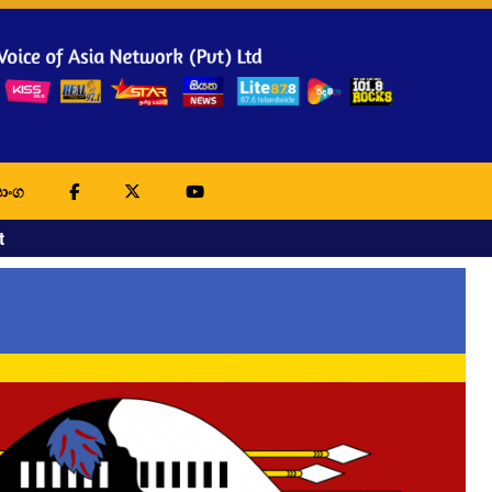
ාංග
t