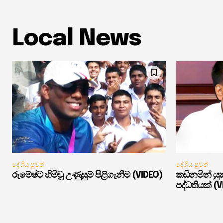
Local News
දේශීය පුවත්
දේශීය පුවත්
රුමේෂ්ට හිමිවූ උණුසුම් පිළිගැනීම (VIDEO)
කඩිනමින් ය
පද්ධතියක් (