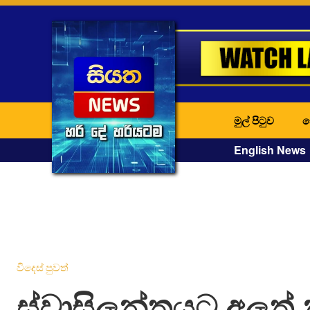
මුල් පිටුව
ද
English News
විදෙස් පුවත්
ස්වාසිලන්තයට අලුත්