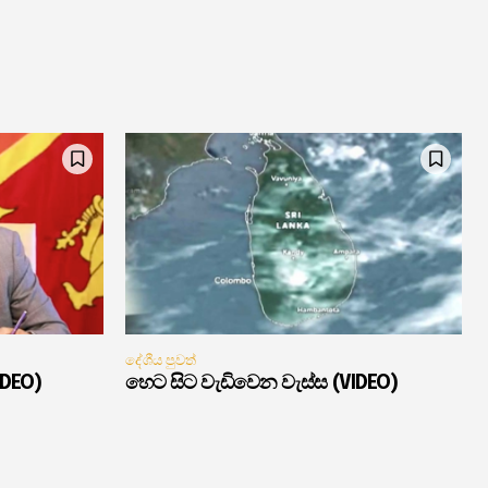
දේශීය පුවත්
IDEO)
හෙට සිට වැඩිවෙන වැස්ස (VIDEO)