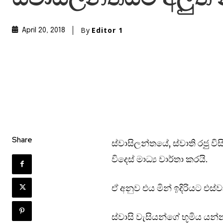
By
Editor 1
April 20, 2018
Share
ස්වාසිලන්තයේ, ස්වාති රජුු
විදෙස් මාධ්‍ය වාර්තා කරයි.
ඒ අනුව එය මින් ඉදිරියට එස්ව
ස්වාසි වැසියන්ගේ භූමිය යන්