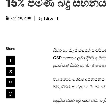
15% පමණ බදු සහනය
By
Editor 1
April 20, 2018
Share
ධීවර හා ජලජ සම්පත් සංවර්ධ
GSP සහනය ලබා දීමට ඇමරික
ප්‍රගතියක් ධීවර හා ජලජ සම්ප
එය මෙරට මත්ස්‍ය අපනයනය ස
බව, ධීවර හා ජලජ සම්පත් සං
පසුගිය වසර තුනකට වඩා ව