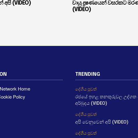
් අපි (VIDEO)
වායු දූෂණයෙන් වසරකට මර
(VIDEO)
ION
TRENDING
a Network Home
දේශීය පුවත්
ookie Policy
රජයේ ඉහළ තනතුරුවල උද්ගත වී
අර්බුදය (VIDEO)
දේශීය පුවත්
අපි වෙනුවෙන් අපි (VIDEO)
දේශීය පුවත්