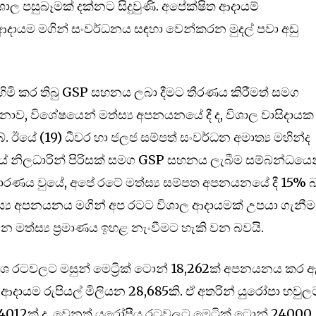
ල පසුබෑමක් දක්නට සිදුවුණි. අපේක්ෂිත ආදායම්
දායම මගින් සංවර්ධනය සඳහා වෙන්කරන මුදල් පවා අඩු
ිමි කර තිබු GSP සහනය ලබා දීමට තීරණය කිරීමත් සමග
ොව, විශේෂයෙන් මත්ස්‍ය අපනයනයේ දී ද, විශාල වාසිදායක
. ඊයේ (19) ධීවර හා ජලජ සම්පත් සංවර්ධන අමාත්‍ය මහින්ද
ශයේ නිලධාරින් පිරිසක් සමග GSP සහනය ලැබීම සම්බන්ධයෙ
ධාරණය වුයේ, අපේ රටේ මත්ස්‍ය සම්පත අපනයනයේ දී 15% බ
්‍ය අපනයනය මගින් අප රටට විශාල ආදායමක් උපයා ගැනීම
ත්ස්‍ය ප්‍රමාණය ඉහළ නැංවීමට හැකි වන බවයි.
දේශ රටවලට මසුන් මෙට්‍රික් ටොන් 18,262ක් අපනයනය කර ඇ
 ආදායම රුපියල් මිලියන 28,685කි. ඒ අතරින් යුරෝපා හවුල
 4012ක් ද, වෙනත් යුරෝපීය රටවලට මෙට්‍රික් ටොන් 24000