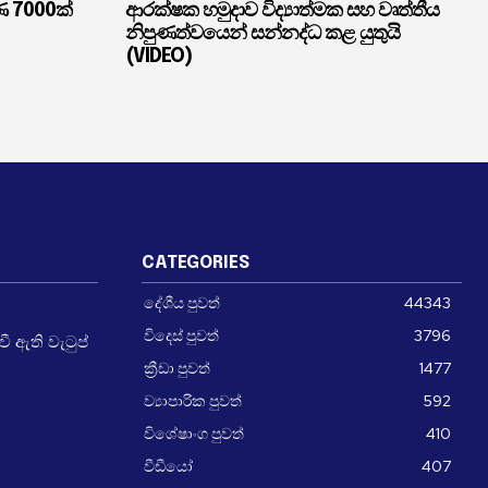
ණ 7000ක්
ආරක්ෂක හමුදාව විද්‍යාත්මක සහ වෘත්තීය
නිපුණත්වයෙන් සන්නද්ධ කළ යුතුයි
(VIDEO)
CATEGORIES
දේශීය පුවත්
44343
විදෙස් පුවත්
3796
 ඇති වැටුප්
ක්‍රීඩා පුවත්
1477
ව්‍යාපාරික පුවත්
592
විශේෂාංග පුවත්
410
වීඩීයෝ
407