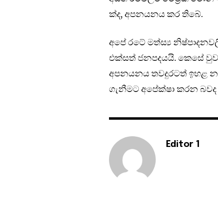
ක්ද, අපනයනය කර තිබේ.
අපේ රටේ මත්ස්‍ය නිෂ්පාදනව
එක්සත් ජනපදයයි. කෙසේ වුව
අපනයනය තවදුරටත් ඉහළ නැංවී
ගැනීමට අපේක්ෂා කරන බවද අ
Editor 1