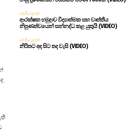
වායු දූෂණයෙන් වසරකට මරණ 7000ක් (VIDEO)
දේශීය පුවත්
ආරක්ෂක හමුදාව විද්‍යාත්මක සහ වෘත්තීය
නිපුණත්වයෙන් සන්නද්ධ කළ යුතුයි (VIDEO)
දේශීය පුවත්
නිරිතට අද සිට තද වැසි (VIDEO)
න්
දු
ති
ට