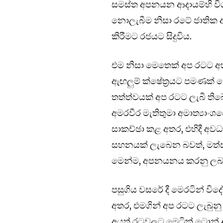
සමස්ත අපනයන ආදායම්හි විශා
නොලැබීම නිසා රටේ ජාතික ආ
කිරීමට රජයට සිදුවිය.
එම නිසා මෙතෙක් අප රටට අහ
ඇඟලුම් ක්ෂේත්‍රයට පමණක් න
තත්ත්වයක් අප රටට ලැබී තිබේ
අමරවීර මැතිතුමා අමාත්‍යාං
සාකච්ඡා කළ අතර, එහිදී අව
සහනයක් ලැබෙන බවත්, මත්ස
මෙන්ම, අපනයනය කරනු ලබන ම
පසුගිය වසරේ දී මෙරටින් වි
අතර, එමගින් අප රටට ලැබුනු
අයත් රටවලට මෙට්‍රික් ටොන්