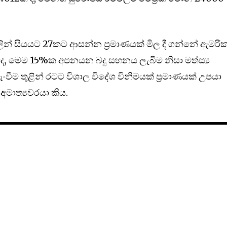
ලින් සියයට 27කට ආසන්න ප්‍රමාණයක් මිල දී ගන්නේ ඇමරි
ද, මෙම 15%ක අපනයන බදු සහනය ලැබීම නිසා මත්ස්‍ය
ම තුළින් රටට විශාල විදේශ විනිමයක් ප්‍රමාණයක් උපයා
මාත්‍යවරයා කීය.