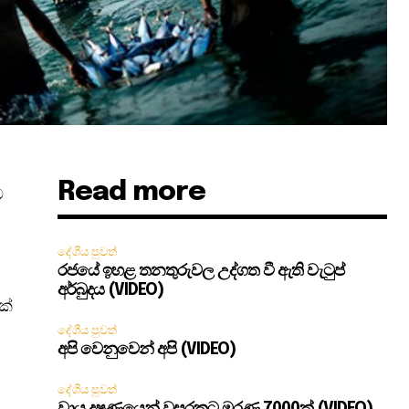
Read more
ට
දේශීය පුවත්
රජයේ ඉහළ තනතුරුවල උද්ගත වී ඇති වැටුප්
අර්බුදය (VIDEO)
ක්
දේශීය පුවත්
අපි වෙනුවෙන් අපි (VIDEO)
දේශීය පුවත්