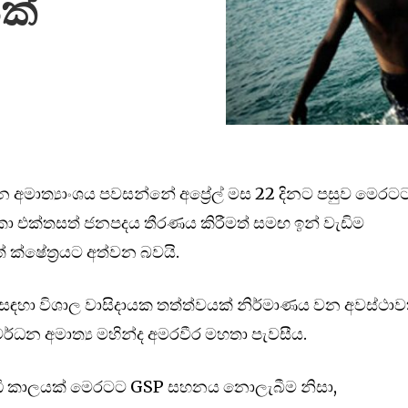
ක්
න අමාත්‍යාංශය පවසන්නේ අප්‍රේල් මස 22 දිනට පසුව මෙරට
ා එක්තසත් ජනපදය තීරණය කිරීමත් සමඟ ඉන් වැඩිම
ත් ක්ෂේත්‍රයට අත්වන බවයි.
ඳහා විශාල වාසිදායක තත්ත්වයක් නිර්මාණය වන අවස්ථාව
වර්ධන අමාත්‍ය මහින්ද අමරවීර මහතා පැවසීය.
ැඩි කාලයක් මෙරටට GSP සහනය නොලැබීම නිසා,