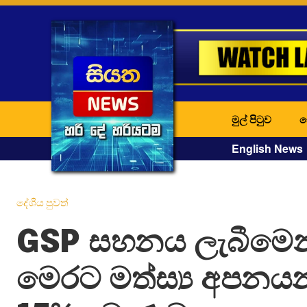
මුල් පිටුව
ද
English News
දේශීය පුවත්
GSP සහනය ලැබීමෙන්
මෙරට මත්ස්‍ය අපනය