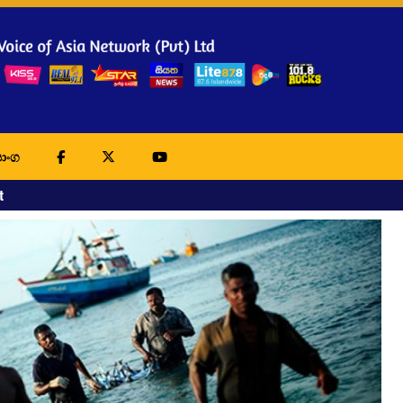
ාංග
t