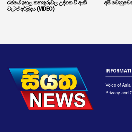
රජයේ ඉහළ තනතුරුවල උද්ගත වී ඇති
අපි වෙනුවෙන
වැටුප් අර්බුදය (VIDEO)
INFORMAT
Voice of Asi
Privacy and C