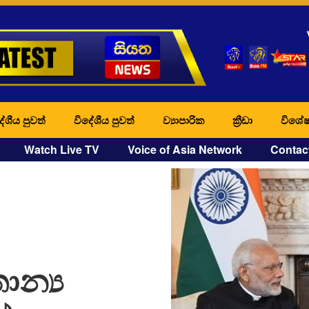
ේශීය පුවත්
විදේශීය පුවත්
ව්‍යාපාරික
ක්‍රීඩා
විශේෂ
Watch Live TV
Voice of Asia Network
Contac
ාන්‍ය