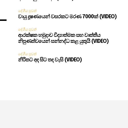
දේශීය පුවත්
වායු දූෂණයෙන් වසරකට මරණ 7000ක් (VIDEO)
දේශීය පුවත්
ආරක්ෂක හමුදාව විද්‍යාත්මක සහ වෘත්තීය
නිපුණත්වයෙන් සන්නද්ධ කළ යුතුයි (VIDEO)
දේශීය පුවත්
නිරිතට අද සිට තද වැසි (VIDEO)