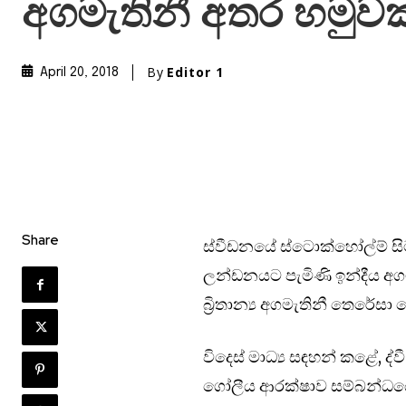
අගමැතිනී අතර හමුවක
By
Editor 1
April 20, 2018
Share
ස්වීඩනයේ ස්ටොක්හෝල්ම් සිට
ලන්ඩනයට පැමිණි ඉන්දීය අගමැත
බ්‍රිතාන්‍ය අගමැතිනී තෙරේසා 
විදෙස් මාධ්‍ය සඳහන් කළේ, ද
ගෝලීය ආරක්ෂාව සම්බන්ධයෙන