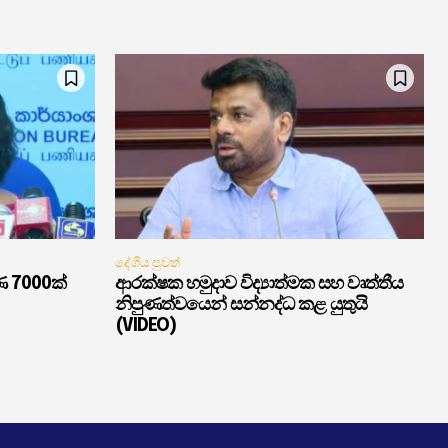
දේශීය පුවත්
ණ 7000ක්
ආරක්ෂක හමුදාව විද්‍යාත්මක සහ වෘත්තීය
නිපුණත්වයෙන් සන්නද්ධ කළ යුතුයි
(VIDEO)