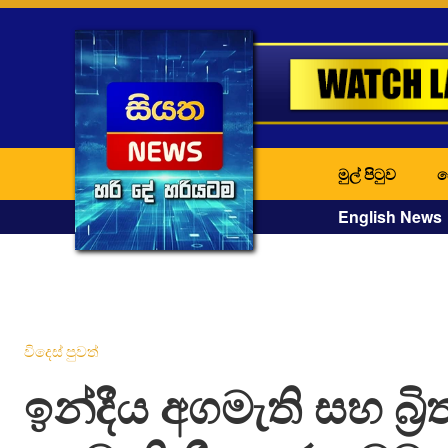
මුල් පිටුව
ද
English News
විදෙස් පුවත්
ඉන්දීය අගමැති සහ බ්‍රිත