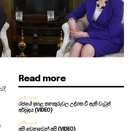
Read more
ේදී
දේශීය පුවත්
රජයේ ඉහළ තනතුරුවල උද්ගත වී ඇති වැටුප්
අර්බුදය (VIDEO)
දේශීය පුවත්
ු
අපි වෙනුවෙන් අපි (VIDEO)