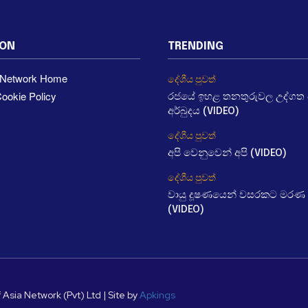
ION
TRENDING
a Network Home
දේශීය පුවත්
ookie Policy
රජයේ ඉහළ තනතුරුවල උද්ගත වී
අර්බුදය (VIDEO)
දේශීය පුවත්
අපි වෙනුවෙන් අපි (VIDEO)
දේශීය පුවත්
වායු දූෂණයෙන් වසරකට මරණ 
(VIDEO)
 Asia Network (Pvt) Ltd | Site by
Apkings