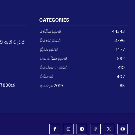
CATEGORIES
දේශීය පුවත්
44343
විදෙස් පුවත්
3796
 ඇති වැටුප්
ක්‍රීඩා පුවත්
1477
ව්‍යාපාරික පුවත්
592
විශේෂාංග පුවත්
410
වීඩීයෝ
407
අයවැය 2019
85
7000ක්