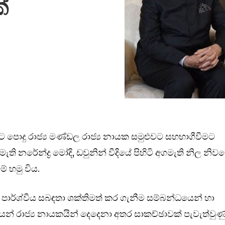
්
 පොදු රාජ්‍ය මණ්ඩල රාජ්‍ය නායක සමුළුවට සහභාගීවීමට
ි නරේන්ද්‍ර මෝදි, ඩවුනින් වීදියේ පිහිටි අගමැති නිල නිවස
මේ හමු විය.
්වී පාර්ශ්වීය සබඳතා ශක්තිමත් කර ගැනීම සම්බන්ධයෙන් හා
් රාජ්‍ය නායකයින් දෙදෙනා අතර සාකච්ඡාවක් පැවැත්වුණ