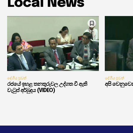
Local News
දේශීය පුවත්
දේශීය පුවත්
රජයේ ඉහළ තනතුරුවල උද්ගත වී ඇති
අපි වෙනුවෙන
වැටුප් අර්බුදය (VIDEO)