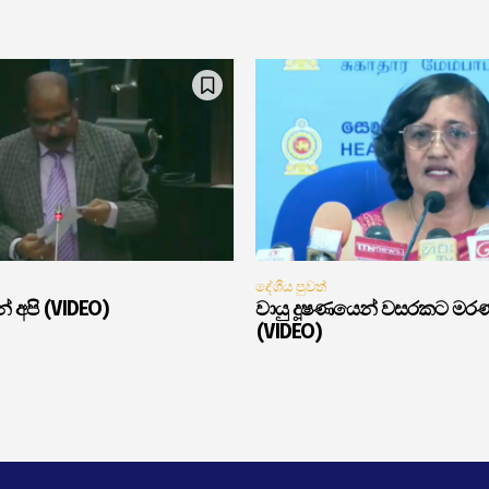
දේශීය පුවත්
් අපි (VIDEO)
වායු දූෂණයෙන් වසරකට මර
(VIDEO)