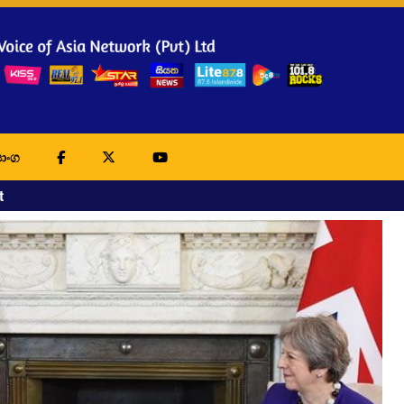
ාංග
t