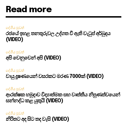
Read more
දේශීය පුවත්
රජයේ ඉහළ තනතුරුවල උද්ගත වී ඇති වැටුප් අර්බුදය
(VIDEO)
දේශීය පුවත්
අපි වෙනුවෙන් අපි (VIDEO)
දේශීය පුවත්
වායු දූෂණයෙන් වසරකට මරණ 7000ක් (VIDEO)
දේශීය පුවත්
ආරක්ෂක හමුදාව විද්‍යාත්මක සහ වෘත්තීය නිපුණත්වයෙන්
සන්නද්ධ කළ යුතුයි (VIDEO)
දේශීය පුවත්
නිරිතට අද සිට තද වැසි (VIDEO)