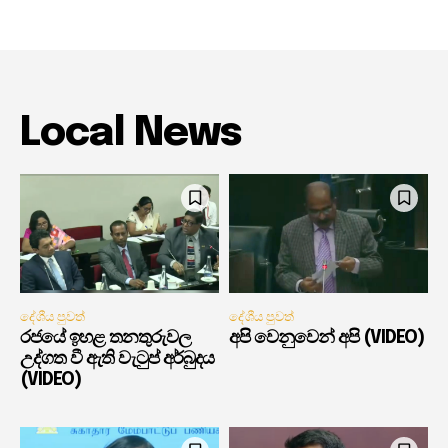
Local News
දේශීය පුවත්
දේශීය පුවත්
රජයේ ඉහළ තනතුරුවල
අපි වෙනුවෙන් අපි (VIDEO)
උද්ගත වී ඇති වැටුප් අර්බුදය
(VIDEO)