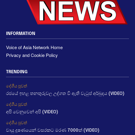
INFORMATION
Voice of Asia Network Home
Privacy and Cookie Policy
TRENDING
දේශීය පුවත්
රජයේ ඉහළ තනතුරුවල උද්ගත වී ඇති වැටුප් අර්බුදය (VIDEO)
දේශීය පුවත්
අපි වෙනුවෙන් අපි (VIDEO)
දේශීය පුවත්
වායු දූෂණයෙන් වසරකට මරණ 7000ක් (VIDEO)