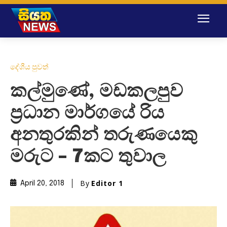
දේශීය පුවත්
කල්මුණේ, මඩකලපුව
ප්‍රධාන මාර්ගයේ රිය
අනතුරකින් තරුණයෙකු
මරුට – 7කට තුවාල
By
Editor 1
April 20, 2018