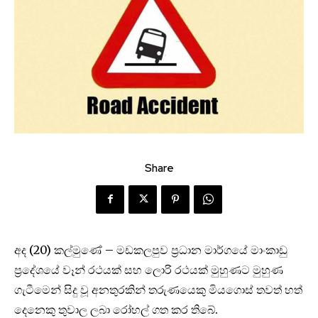
Share
අද (20) කල්මුණේ – මඩකලපුව ප්‍රධාන මාර්ගයේ මාංකාඩු
ප්‍රදේශයේ වෑන් රථයක් සහ ලොරි රථයක් මුහුණට මුහුණ
ගැටීමෙන් සිදු වූ අනතුරකින් තරුණයෙකු මියගොස් තවත් හත්
දෙනෙකු තුවාල ලබා රෝහල් ගත කර තිබේ.