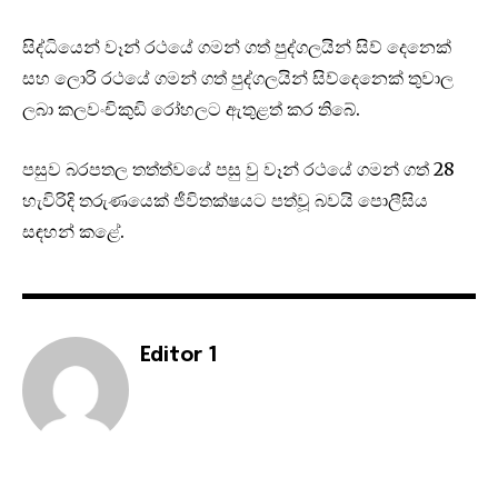
සිද්ධියෙන් වෑන් රථයේ ගමන් ගත් පුද්ගලයින් සිව් දෙනෙක්
සහ ලොරි රථයේ ගමන් ගත් පුද්ගලයින් සිව්දෙනෙක් තුවාල
ලබා කලවංචිකුඩි රෝහලට ඇතුළත් කර තිබේ.
පසුව බරපතල තත්ත්වයේ පසු වු වෑන් රථයේ ගමන් ගත් 28
හැවිරිදි තරුණයෙක් ජීවිතක්ෂයට පත්වූ බවයි පොලීසිය
සඳහන් කළේ.
Editor 1