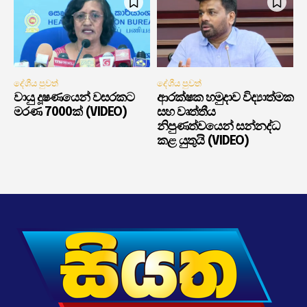
දේශීය පුවත්
දේශීය පුවත්
වායු දූෂණයෙන් වසරකට
ආරක්ෂක හමුදාව විද්‍යාත්මක
මරණ 7000ක් (VIDEO)
සහ වෘත්තීය
නිපුණත්වයෙන් සන්නද්ධ
කළ යුතුයි (VIDEO)