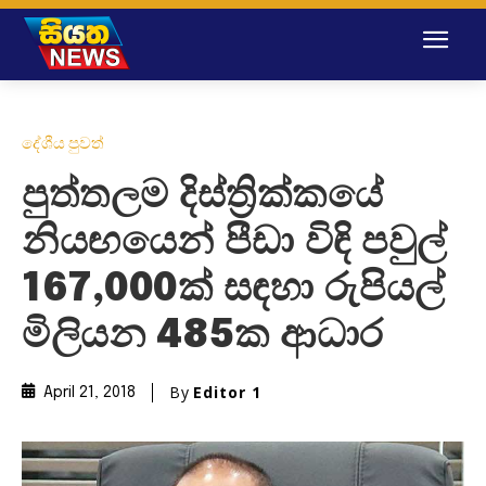
දේශීය පුවත්
පුත්තලම දිස්ත්‍රික්කයේ
නියඟයෙන් පීඩා විඳි පවුල්
167,000ක් සඳහා රුපියල්
මිලියන 485ක ආධාර
By
Editor 1
April 21, 2018