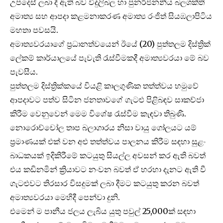
උපදෙස් ලබා දී ඇති බව විදුලිබල හා පුනර්ජනනීය බලශක්ති
අමාත්‍ය සහ ආපදා කළමනාකරණ අමාත්‍ය රංජිත් සියඹලාපිටිය
මහතා පවසයි.
අමාත්‍යවරයාගේ ප්‍රධානත්වයෙන් ඊයේ (20) පුත්තලම දිස්ත්‍රික්
ලේකම් කාර්යාලයේ පැවැති රැස්වීමකදී අමාත්‍යවරයා මේ බව
පැවසීය.
පුත්තලම දිස්ත්‍රික්කයේ වියළි කාලගුණික තත්ත්වය හමුවේ
ආපදාවට පත්ව සිටින ජනතාවගේ ගැටළු පිළිබඳව සාකච්ජා
කිරීම වෙනුවෙන් මෙම විශේෂ රැස්වීම කැඳවා තිබුණි.
නොරොච්චෝල තාප බලාගාරය නිසා වායු ගෝලයට යම්
ප්‍රමාණයක් එක් වන අළු තත්ත්වය පාලනය කිරීම සඳහා සුළං
බාධකයක් ඉදිකිරීමේ කටයුතු සියල්ල අවසන් කර ඇති බවත්
එය කඩිනමින් ක්‍රියාවට නංවන බවත් ඒ හරහා දැනට ඇති වී
ගැටළුවට තිරසාර විසදුමක් ලබා දීමට කටයුතු කරන බවත්
අමාත්‍යවරයා මෙහිදී පෙන්වා දුනි.
එමෙන් ම පානීය ජලය ලැබිය යුතු පවුල් 25,000ක් සඳහා