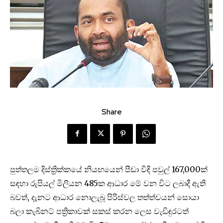
Share
පුත්තලම දිස්ත්‍රික්කයේ නියඟයෙන් පීඩා විඳි පවුල් 167,000ක්
සඳහා රුපියල් මිලියන 485ක ආධාර මේ වන විට ලබාදී ඇති
බවත්, දැනට ආධාර නොලැබූ පිරිස්වල තත්ත්වයන් සොයා
බලා කැබිනට් පත්‍රිකාවක් සකස් කරන ලෙස වැඩිඳුරටත්