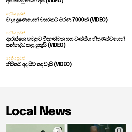
අපි වෙනුවෙන් අපි (VIDEO)
දේශීය පුවත්
වායු දූෂණයෙන් වසරකට මරණ 7000ක් (VIDEO)
දේශීය පුවත්
ආරක්ෂක හමුදාව විද්‍යාත්මක සහ වෘත්තීය නිපුණත්වයෙන්
සන්නද්ධ කළ යුතුයි (VIDEO)
දේශීය පුවත්
නිරිතට අද සිට තද වැසි (VIDEO)
Local News