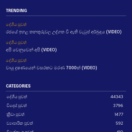
TRENDING
දේශීය පුවත්
රජයේ ඉහළ තනතුරුවල උද්ගත වී ඇති වැටුප් අර්බුදය (VIDEO)
දේශීය පුවත්
අපි වෙනුවෙන් අපි (VIDEO)
දේශීය පුවත්
වායු දූෂණයෙන් වසරකට මරණ 7000ක් (VIDEO)
CATEGORIES
දේශීය පුවත්
44343
විදෙස් පුවත්
3796
ක්‍රීඩා පුවත්
1477
ව්‍යාපාරික පුවත්
592