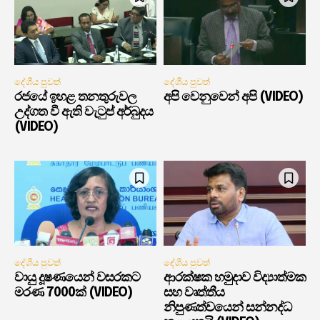
දේශීය පුවත්
දේශීය පුවත්
රජයේ ඉහළ තනතුරුවල
අපි වෙනුවෙන් අපි (VIDEO)
උද්ගත වී ඇති වැටුප් අර්බුදය
(VIDEO)
දේශීය පුවත්
දේශීය පුවත්
වායු දූෂණයෙන් වසරකට
ආරක්ෂක හමුදාව විද්‍යාත්මක
මරණ 7000ක් (VIDEO)
සහ වෘත්තීය
නිපුණත්වයෙන් සන්නද්ධ