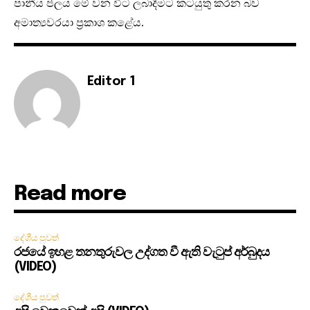
පානීය ජලය මේ වන විට ලබාදීමට කටයුතු කරන බව
අමාත්‍යවරයා ප්‍රකාශ කළේය.
Editor 1
Read more
දේශීය පුවත්
රජයේ ඉහළ තනතුරුවල උද්ගත වී ඇති වැටුප් අර්බුදය
(VIDEO)
දේශීය පුවත්