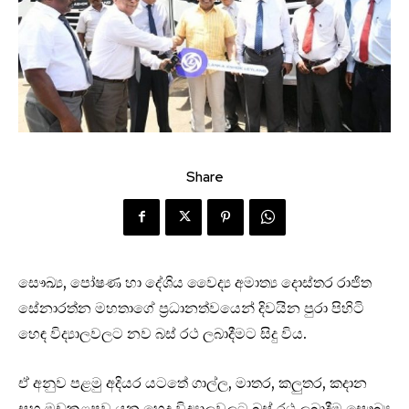
Share
සෞඛ්‍ය, පෝෂණ හා දේශිය වෛද්‍ය අමාත්‍ය දොස්තර රාජිත
සේනාරත්න මහතාගේ ප්‍රධානත්වයෙන් දිවයින පුරා පිහිටි
හෙඳ විද්‍යාලවලට නව බස් රථ ලබාදීමට සිදු විය.
ඒ අනුව පළමු අදියර යටතේ ගාල්ල, මාතර, කලුතර, කදාන
සහ මඩකළපුව යන හෙද විද්‍යාලවලට බස් රථ ලබාදීම සෞඛ්‍ය