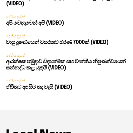
(VIDEO)
දේශීය පුවත්
අපි වෙනුවෙන් අපි (VIDEO)
දේශීය පුවත්
වායු දූෂණයෙන් වසරකට මරණ 7000ක් (VIDEO)
දේශීය පුවත්
ආරක්ෂක හමුදාව විද්‍යාත්මක සහ වෘත්තීය නිපුණත්වයෙන්
සන්නද්ධ කළ යුතුයි (VIDEO)
දේශීය පුවත්
නිරිතට අද සිට තද වැසි (VIDEO)