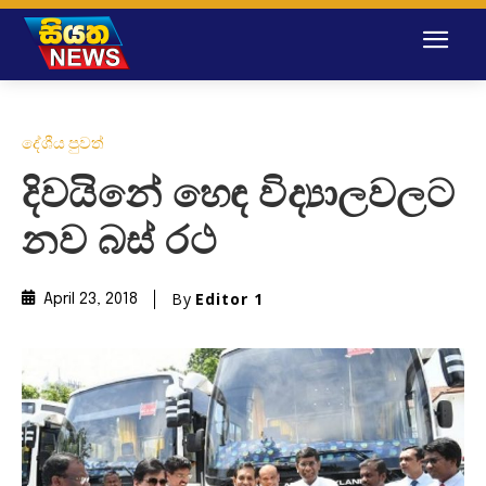
දේශීය පුවත්
දිවයිනේ හෙඳ විද්‍යාලවලට
නව බස් රථ
By
Editor 1
April 23, 2018