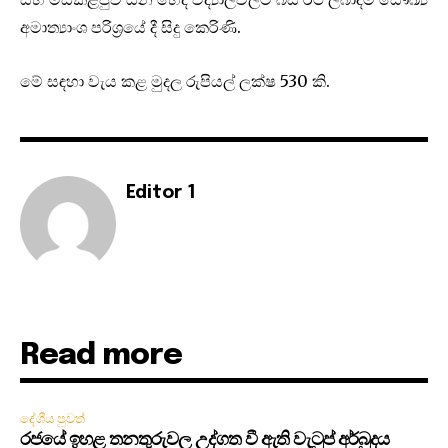
අමාත්‍යාංශ පරිශ්‍රයේ දී සිදු කෙරිණි.
මේ සඳහා වැය කළ මුදල රුපියල් ලක්ෂ 530 කි.
Editor 1
Read more
දේශීය පුවත්
රජයේ ඉහළ තනතුරුවල උද්ගත වී ඇති වැටුප් අර්බුදය