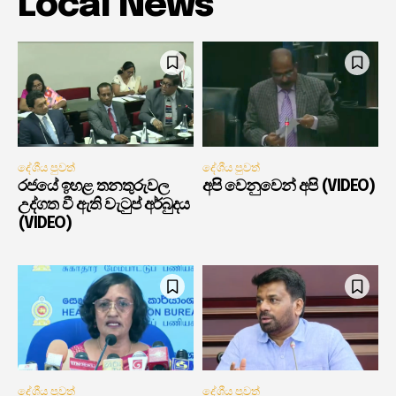
Local News
දේශීය පුවත්
දේශීය පුවත්
රජයේ ඉහළ තනතුරුවල
අපි වෙනුවෙන් අපි (VIDEO)
උද්ගත වී ඇති වැටුප් අර්බුදය
(VIDEO)
දේශීය පුවත්
දේශීය පුවත්