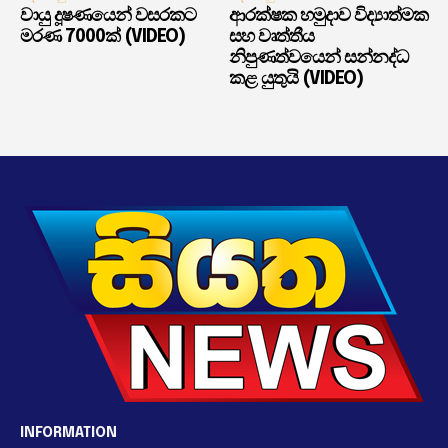
වායු දූෂණයෙන් වසරකට
ආරක්ෂක හමුදාව විද්‍යාත්මක
මරණ 7000ක් (VIDEO)
සහ වෘත්තීය
නිපුණත්වයෙන් සන්නද්ධ
කළ යුතුයි (VIDEO)
INFORMATION