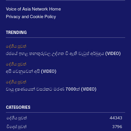
Voice of Asia Network Home
Privacy and Cookie Policy
TRENDING
දේශීය පුවත්
රජයේ ඉහළ තනතුරුවල උද්ගත වී ඇති වැටුප් අර්බුදය (VIDEO)
දේශීය පුවත්
අපි වෙනුවෙන් අපි (VIDEO)
දේශීය පුවත්
වායු දූෂණයෙන් වසරකට මරණ 7000ක් (VIDEO)
CATEGORIES
දේශීය පුවත්
44343
විදෙස් පුවත්
3796