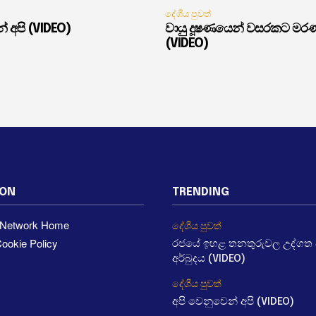
දේශීය පුවත්
් අපි (VIDEO)
වායු දූෂණයෙන් වසරකට මර
(VIDEO)
ION
TRENDING
a Network Home
දේශීය පුවත්
ookie Policy
රජයේ ඉහළ තනතුරුවල උද්ගත වී
අර්බුදය (VIDEO)
දේශීය පුවත්
අපි වෙනුවෙන් අපි (VIDEO)