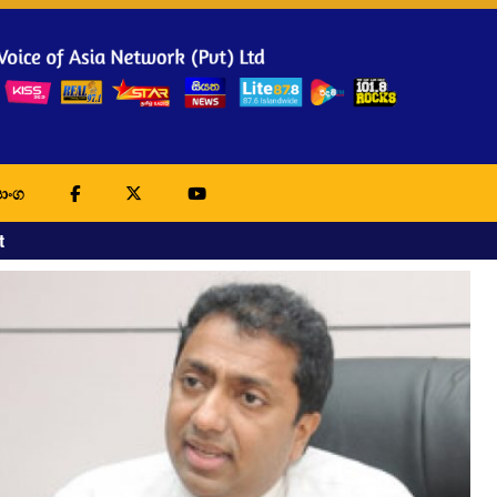
ාංග
t