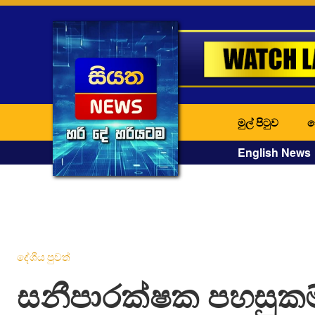
මුල් පිටුව
ද
English News
දේශීය පුවත්
සනීපාරක්ෂක පහසුකම