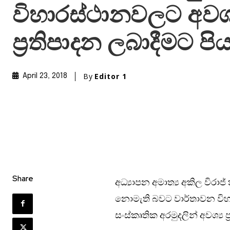
විහාරස්ථානවලට අවශ්
ප්‍රතිපාදන ලබාදීමට ප
By
Editor 1
April 23, 2018
Share
අධ්‍යාපන අමාත්‍ය අකිල විරා
නොමැති බවට වාර්තාවන විහා
සංස්කෘතික අරමුදලින් අවශ්‍ය 