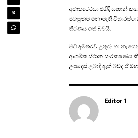
අමාත්‍යවරයා එහිදී සඳහන් 
පහසුකම් නොමැති විහාරස්ථා
තීරණය ගත් බවයි.
මීට අමතරව උතුරු හා නැගෙන
ආගමික ස්ථාන සංරක්ෂණය කිර
උපදෙස් ලබාදී ඇති බවද ඒ මහ
Editor 1