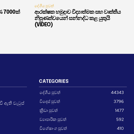
දේශීය පුවත්
ණ 7000ක්
ආරක්ෂක හමුදාව විද්‍යාත්මක සහ වෘත්තීය
නිපුණත්වයෙන් සන්නද්ධ කළ යුතුයි
(VIDEO)
CATEGORIES
දේශීය පුවත්
44343
විදෙස් පුවත්
3796
 ඇති වැටුප්
ක්‍රීඩා පුවත්
1477
ව්‍යාපාරික පුවත්
592
විශේෂාංග පුවත්
410