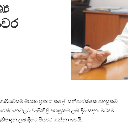
‍ය
ියවර
ජ් කාරියවසම් මහතා ප්‍රකාශ කළේ, සනීපාරක්ෂක පහසුකම්
රස්ථානවලට වැසිකිළි පහසුකම් ලබාදීම සඳහා මධ්‍යම
ප්‍රතිපාදන ලබාදීමට පියවර ගන්නා බවයි.