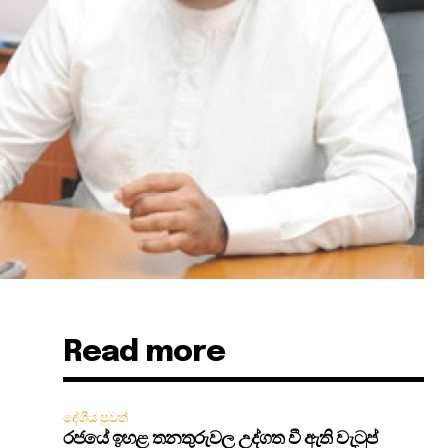
Read more
දේශීය පුවත්
රජයේ ඉහළ තනතුරුවල උද්ගත වී ඇති වැටුප්