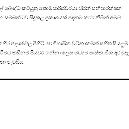
කළේ බෞද්ධ කටයුතු කොමසාරිස්වරයා විසින් සනීපාරක්ෂක
න සම්බන්ධව සිදුකළ ප්‍රකාශයක් පදනම් කරගනිමින් මෙම
හිර පළාත්වල පිහිටි ඓතිහාසික වටිනාකමක් සහිත සියලුම
ීමට කඩිනම් පියවර ගන්නා ලෙස මධ්‍යම සංස්කෘතික අරමු
තා පැවසීය.