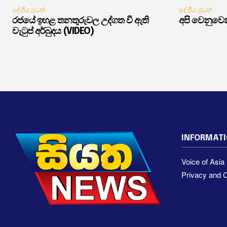
දේශීය පුවත්
දේශීය පුවත්
රජයේ ඉහළ තනතුරුවල උද්ගත වී ඇති
අපි වෙනුවෙන
වැටුප් අර්බුදය (VIDEO)
INFORMAT
Voice of Asi
Privacy and C