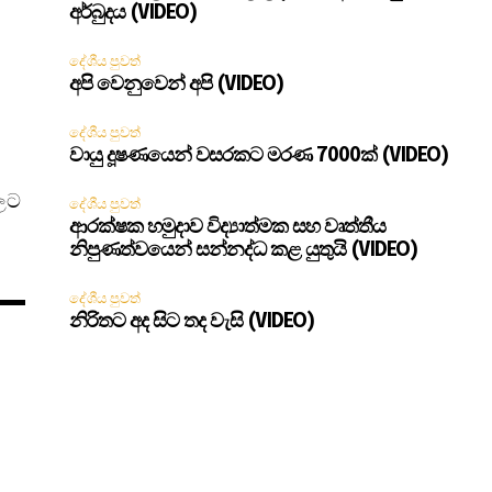
අර්බුදය (VIDEO)
දේශීය පුවත්
අපි වෙනුවෙන් අපි (VIDEO)
දේශීය පුවත්
වායු දූෂණයෙන් වසරකට මරණ 7000ක් (VIDEO)
දලට
දේශීය පුවත්
ආරක්ෂක හමුදාව විද්‍යාත්මක සහ වෘත්තීය
නිපුණත්වයෙන් සන්නද්ධ කළ යුතුයි (VIDEO)
දේශීය පුවත්
නිරිතට අද සිට තද වැසි (VIDEO)