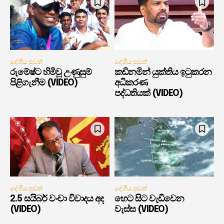
දේශීය පුවත්
දේශීය පුවත්
රුමේෂ්ට හිමිවූ උණුසුම්
කඩිනමින් යුක්තිය ඉටුකරන
පිළිගැනීම (VIDEO)
අධිකරණ
පද්ධතියක් (VIDEO)
දේශීය පුවත්
දේශීය පුවත්
2.5 සයිබර් වංචා විවාදය අද
හෙට සිට වැඩිවෙන
(VIDEO)
වැස්ස (VIDEO)