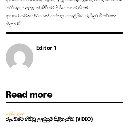
රෝහලට ඇතුළත් කිරීමේ දී මියගොස් තිබේ.
අනතුර සම්බන්ධයෙන් වත්තල පොලීසිය වැඩිදුර විමර්ශන
සිදුකරයි.
Editor 1
Read more
දේශීය පුවත්
රුමේෂ්ට හිමිවූ උණුසුම් පිළිගැනීම (VIDEO)