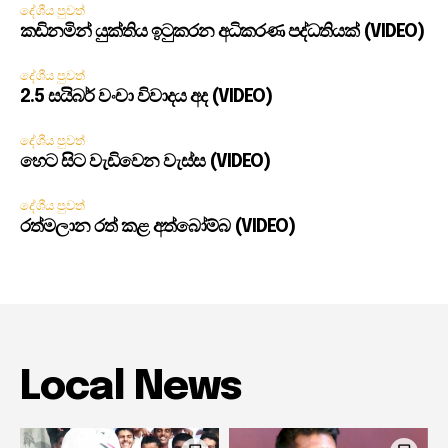
දේශීය පුවත්
කඩිනමින් යුක්තිය ඉටුකරන අධිකරණ පද්ධතියක් (VIDEO)
දේශීය පුවත්
2.5 සයිබර් වංචා විවාදය අද (VIDEO)
දේශීය පුවත්
හෙට සිට වැඩිවෙන වැස්ස (VIDEO)
දේශීය පුවත්
රත්මලාන රත් කළ අත්බෝම්බ (VIDEO)
Local News