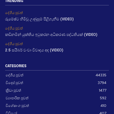
TRENDING
දේශීය පුවත්
රුමේෂ්ට හිමිවූ උණුසුම් පිළිගැනීම (VIDEO)
දේශීය පුවත්
කඩිනමින් යුක්තිය ඉටුකරන අධිකරණ පද්ධතියක් (VIDEO)
දේශීය පුවත්
2.5 සයිබර් වංචා විවාදය අද (VIDEO)
CATEGORIES
දේශීය පුවත්
44335
විදෙස් පුවත්
3794
ක්‍රීඩා පුවත්
1477
ව්‍යාපාරික පුවත්
592
විශේෂාංග පුවත්
410
වීඩීයෝ
407