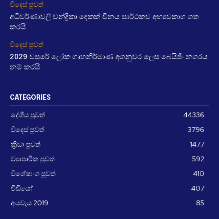
විදෙස් පුවත්
අධිවර්ණාවලි චන්ද්‍රිකා දෙකක් චීනය සාර්ථකව අභ්‍යවකාශ ගත
කරයි
විදෙස් පුවත්
2029 වසරේ ලෝක ගෘහනිර්මාණ අගනුවර ලෙස බෙයිජිං නගරය
නම් කරයි
CATEGORIES
දේශීය පුවත්
44336
විදෙස් පුවත්
3796
ක්‍රීඩා පුවත්
1477
ව්‍යාපාරික පුවත්
592
විශේෂාංග පුවත්
410
වීඩීයෝ
407
අයවැය 2019
85