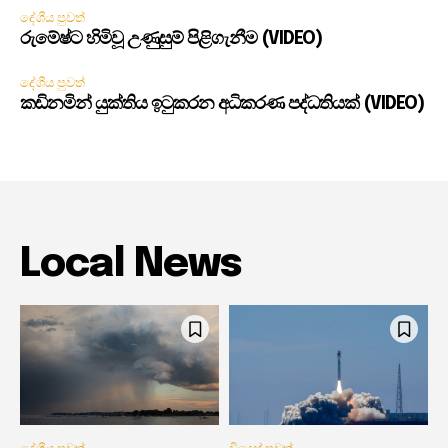
දේශීය පුවත්
රුමේෂ්ට හිමිවූ උණුසුම් පිළිගැනීම (VIDEO)
දේශීය පුවත්
කඩිනමින් යුක්තිය ඉටුකරන අධිකරණ පද්ධතියක් (VIDEO)
Local News