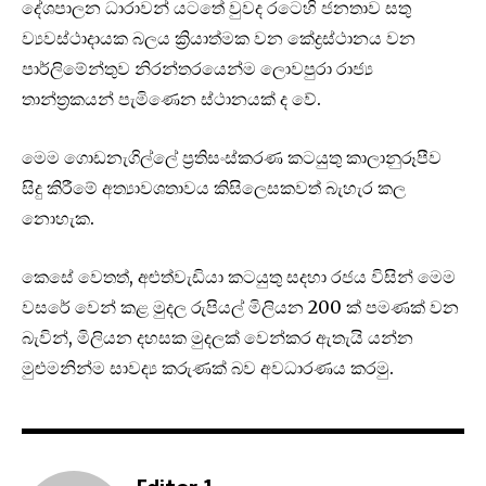
දේශපාලන ධාරාවන් යටතේ වුවද රටෙහි ජනතාව සතු
ව්‍යවස්ථාදායක බලය ක්‍රියාත්මක වන කේද්‍රස්ථානය වන
පාර්ලිමේන්තුව නිරන්තරයෙන්ම ලොවපුරා රාජ්‍ය
තාන්ත්‍රකයන් පැමිණෙන ස්ථානයක් ද වේ.
මෙම ගොඩනැගිල්ලේ ප්‍රතිසංස්කරණ කටයුතු කාලානුරූපීව
සිදු කිරීමේ අත්‍යාවශතාවය කිසිලෙසකවත් බැහැර කල
නොහැක.
කෙසේ වෙතත්, අළුත්වැඩියා කටයුතු සදහා රජය විසින් මෙම
වසරේ වෙන් කළ මුදල රුපියල් මිලියන 200 ක් පමණක් වන
බැවින්, මිලියන දහසක මුදලක් වෙන්කර ඇතැයි යන්න
මුළුමනින්ම සාවද්‍ය කරුණක් බව අවධාරණය කරමු.