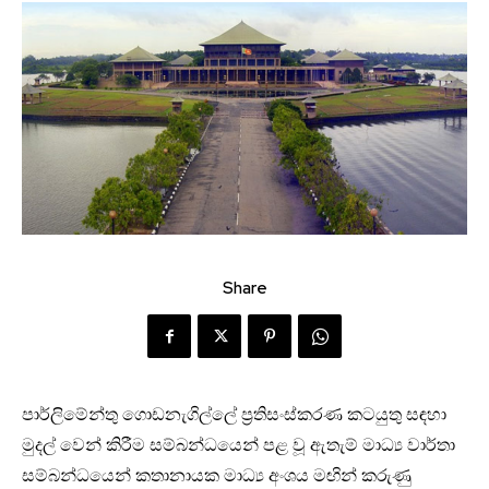
Share
පාර්ලිමේන්තු ගොඩනැගිල්ලේ ප්‍රතිසංස්කරණ කටයුතු සඳහා
මුදල් වෙන් කිරීම සම්බන්ධයෙන් පළ වූ ඇතැම් මාධ්‍ය වාර්තා
සම්බන්ධයෙන් කතානායක මාධ්‍ය අංශය මඟින් කරුණු