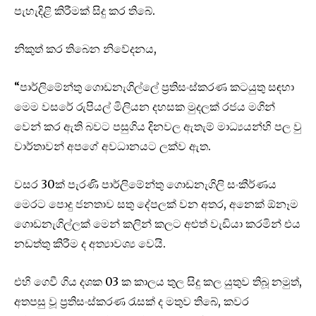
පැහැදිළි කිරීමක් සිදු කර තිබේ.
නිකුත් කර තිබෙන නිවේදනය,
“පාර්ලිමේන්තු ගොඩනැගිල්ලේ ප්‍රතිසංස්කරණ කටයුතු සඳහා
මෙම වසරේ රුපියල් මිලියන දහසක මුදලක් රජය මගින්
වෙන් කර ඇති බවට පසුගිය දිනවල ඇතැම් මාධ්‍යයන්හි පල වු
වාර්තාවන් අපගේ අවධානයට ලක්ව ඇත.‍
වසර 30ක් පැරණි පාර්ලිමේන්තු ගොඩනැගිලි සංකීර්ණය
මෙරට පොදු ජනතාව සතු දේපලක් වන අතර, අනෙක් ඕනෑම
ගොඩනැගිල්ලක් මෙන් කලින් කලට අළුත් වැඩියා කරමින් එය
නඩත්තු කිරීම ද අත්‍යාවශ්‍ය වෙයි.
එහි ගෙවී ගිය දශක 03 ක කාලය තුල සිදු කල යුතුව තිබූ නමුත්,
අතපසු වූ ප්‍රතිසංස්කරණ රැසක් ද මතුව තිබේ, කවර