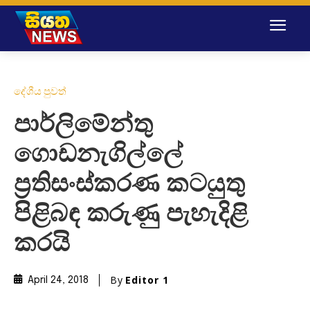
දේශීය පුවත්
පාර්ලිමේන්තු
ගොඩනැගිල්ලේ
ප්‍රතිසංස්කරණ කටයුතු
පිළිබඳ කරුණු පැහැදිළි
කරයි
By
Editor 1
April 24, 2018