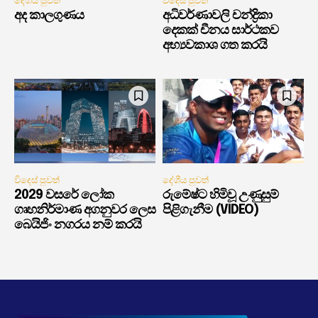
දේශීය පුවත්
විදෙස් පුවත්
අද කාලගුණය
අධිවර්ණාවලි චන්ද්‍රිකා
දෙකක් චීනය සාර්ථකව
අභ්‍යවකාශ ගත කරයි
විදෙස් පුවත්
දේශීය පුවත්
2029 වසරේ ලෝක
රුමේෂ්ට හිමිවූ උණුසුම්
ගෘහනිර්මාණ අගනුවර ලෙස
පිළිගැනීම (VIDEO)
බෙයිජිං නගරය නම් කරයි