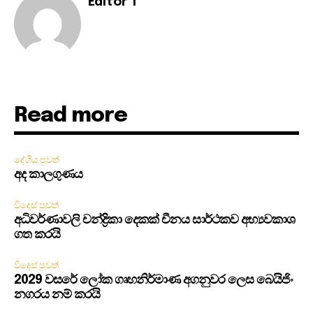
Editor 1
Read more
දේශීය පුවත්
අද කාලගුණය
විදෙස් පුවත්
අධිවර්ණාවලි චන්ද්‍රිකා දෙකක් චීනය සාර්ථකව අභ්‍යවකාශ
ගත කරයි
විදෙස් පුවත්
2029 වසරේ ලෝක ගෘහනිර්මාණ අගනුවර ලෙස බෙයිජිං
නගරය නම් කරයි