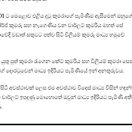
11.01 ට මෙළොව එළිය දුටු කුමරාගේ පැමිණීම ඇසීමෙන් ඔහුග
ජ් කුමරු සහ නැගෙණිය වන චාර්ලට් කුමරිය මහත් සේ
ේදී වඩාත් සතුටට පත්ව සිටි විලියම් කුමරු මාධ්‍ය හමුවේ
් යුතු පුත් කුමරා රැගෙන කේට් කුමරිය සහ විලියම් කුමරා සෙන
් දොරටුවෙන් මාධ්‍ය ඉදිරියට පැමිණියේ ඉන් අනතුරුවය.
සිටි අවස්ථාවක් ලෙස එම අවස්ථාව විදෙස් මාධ්‍ය විසින් හඳුන්
හ චාර්ලට් ඉපදුණු මොහොතේ ඔවුන් මාධ්‍ය ඉදිරියට පැමිණි අත
.