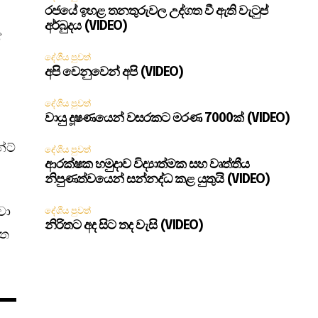
රජයේ ඉහළ තනතුරුවල උද්ගත වී ඇති වැටුප්
අර්බුදය (VIDEO)
ේ
දේශීය පුවත්
අපි වෙනුවෙන් අපි (VIDEO)
දේශීය පුවත්
වායු දූෂණයෙන් වසරකට මරණ 7000ක් (VIDEO)
්ට්
දේශීය පුවත්
ආරක්ෂක හමුදාව විද්‍යාත්මක සහ වෘත්තීය
නිපුණත්වයෙන් සන්නද්ධ කළ යුතුයි (VIDEO)
වා
දේශීය පුවත්
නිරිතට අද සිට තද වැසි (VIDEO)
ීත