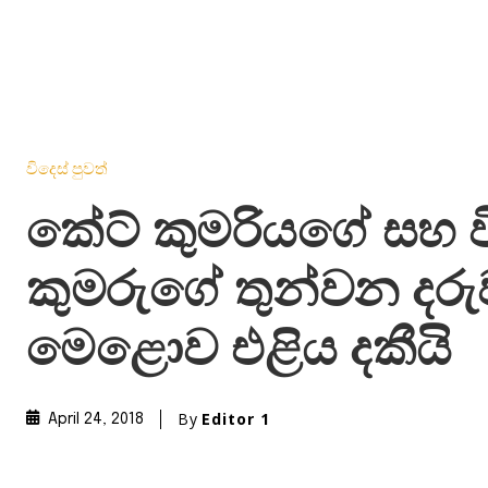
විදෙස් පුවත්
කේට් කුමරියගේ සහ ව
කුමරුගේ තුන්වන දරු
මෙළොව එළිය දකීයි
By
Editor 1
April 24, 2018