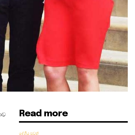
Read more
දාව
දේශීය පුවත්