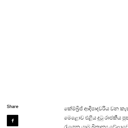
Share
කේම්බ්‍රිජ් ආදිපාදවරිය වන 
මෙළොව එළිය දුටු රාජකීය ප
රැගෙන යාම බ්‍රිතාන්‍ය වේලාව