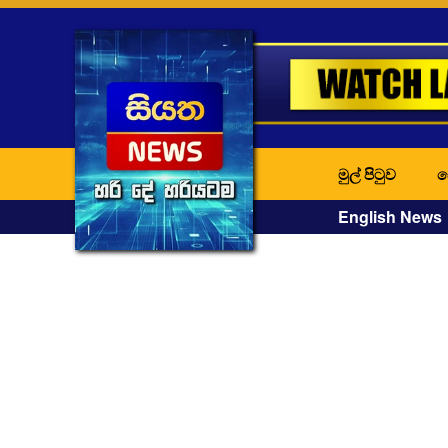
මුල් පිටුව
ද
English News