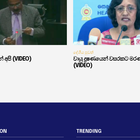
දේශීය පුවත්
් අපි (VIDEO)
වායු දූෂණයෙන් වසරකට මර
(VIDEO)
ION
TRENDING