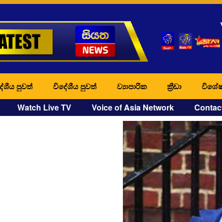
ේශීය පුවත්
විදේශීය පුවත්
ව්‍යාපාරික
ක්‍රීඩා
විශේෂ
Watch Live TV
Voice of Asia Network
Contac