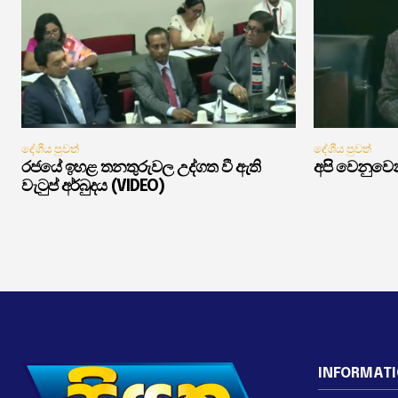
දේශීය පුවත්
දේශීය පුවත්
රජයේ ඉහළ තනතුරුවල උද්ගත වී ඇති
අපි වෙනුවෙන
වැටුප් අර්බුදය (VIDEO)
INFORMAT