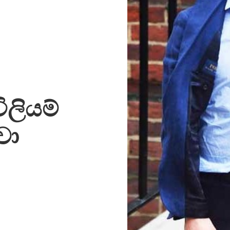
ිලියම්
වා