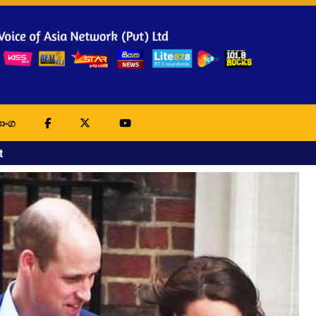
ාංග
t