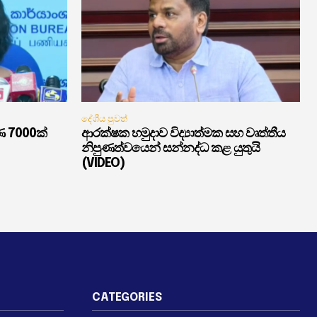
දේශීය පුවත්
ණ 7000ක්
ආරක්ෂක හමුදාව විද්‍යාත්මක සහ වෘත්තීය
නිපුණත්වයෙන් සන්නද්ධ කළ යුතුයි
(VIDEO)
CATEGORIES