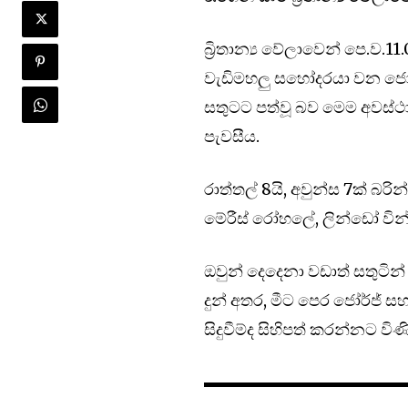
බ්‍රිතාන්‍ය වේලාවෙන් පෙ.ව.
වැඩිමහලු සහෝදරයා වන ජෝර්
සතුටට පත්වූ බව මෙම අවස්ථාව
පැවසීය.
රාත්තල් 8යි, අවුන්ස 7ක් බරින
මේරීස් රෝහලේ, ලින්ඩෝ වින්ග
ඔවුන් දෙදෙනා වඩාත් සතුටින් 
දුන් අතර, මීට පෙර ජෝර්ජ් ස
සිදුවීම්ද සිහිපත් කරන්නට විණි