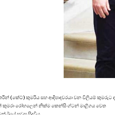
කැතරීන් (කේට්) කුමරිය සහ ආදිපාදවරයා වන විලියම් කුමරුට 
ුත් කුමරා රෝහලෙන් නික්ම කෙන්සිංග්ටන් මාළිගය වෙත
ෙන් ඊයේ සවස සිදුවිය.