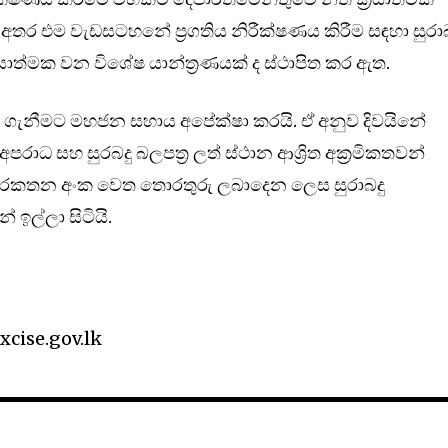
අතර එම වැඩසටහනේ ප්‍රගතිය නිරීක්ෂණය කිරීම සඳහා සුරාබ
රියාත්මක වන විශේෂ යාන්ත්‍රණයක් ද ස්ථාපිත කර ඇත.
ැනීමට මහජන සහාය අපේක්ෂා කරයි. ඒ අනුව දිවයිනේ
රාධ සහ සුරබදු බලපත්‍ර ලත් ස්ථාන ආශ්‍රිත අක්‍රමිකතවන්
ුරකතන අංක වෙත තොරතුරු ලබාදෙන ලෙස සුරාබදු
ඉල්ලා සිටියි.
cise.gov.lk