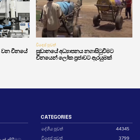
විදෙස් පුවත්
 වන චීනයේ
සුඩානයේ අධ්‍යාපනය නගාසිටුවීමට
චීනයෙන් ලෝක ප්‍රජාවට ඇරයුමක්
CATEGORIES
දේශීය පුවත්
44345
විදෙස් පුවත්
3799