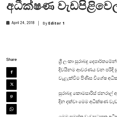
අධීක්ෂණ වැඩපිළිවෙ
By
Editor 1
April 24, 2018
Share
ශ්‍රී ලංකා සුරාබදු දෙපාර්තම
දිවයිනම ආවරණය වන පරිදි සුරා
වැළැක්වීම පිණිස විශේෂ අ
සුරාබදු කොමසාරිස් ජනරාල් ආර
දින දක්වා මෙම අධීක්ෂණ වැඩප
මෙම සමස්ත වැඩසටහන අධීක්ෂ