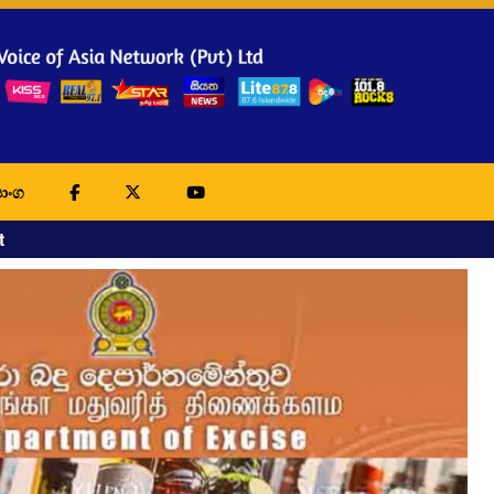
ාංග
t