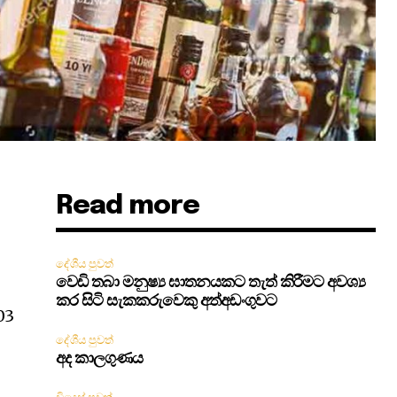
Read more
දේශීය පුවත්
වෙඩි තබා මනුෂ්‍ය ඝාතනයකට තැත් කිරීමට අවශ්‍ය
කර සිටි සැකකරුවෙකු අත්අඩංගුවට
 03
දේශීය පුවත්
අද කාලගුණය