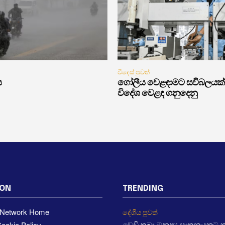
විදෙස් පුවත්
ය
ගෝලීය වෙළඳාමට සවිබලයක්
විදේශ වෙළඳ ගනුදෙනු
ION
TRENDING
a Network Home
දේශීය පුවත්
ookie Policy