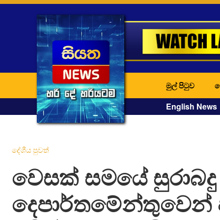
මුල් පිටුව
ද
English News
දේශීය පුවත්
වෙසක් සමයේ සුරාබදු
දෙපාර්තමේන්තුවෙන්