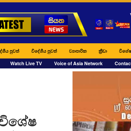
ේශීය පුවත්
විදේශීය පුවත්
ව්‍යාපාරික
ක්‍රීඩා
විශේෂ
Watch Live TV
Voice of Asia Network
Contac
 විශේෂ