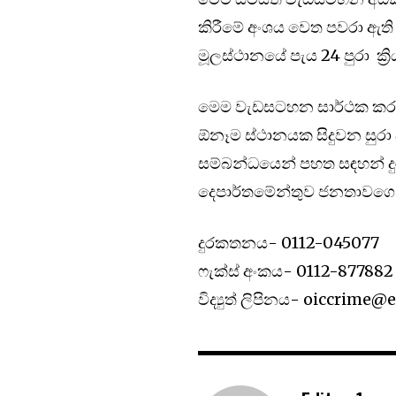
කිරීමේ අංශය වෙත පවරා ඇති 
මූලස්ථානයේ පැය 24 පුරා ක්‍
මෙම වැඩසටහන සාර්ථක කර ග
ඕනෑම ස්ථානයක සිදුවන සුරා අප
සම්බන්ධයෙන් පහත සඳහන් ද
දෙපාර්තමේන්තුව ජනතාවගෙන් 
දුරකතනය- 0112-045077
ෆැක්ස් අංකය- 0112-877882
විද්‍යුත් ලිපිනය-
oiccrime@ex