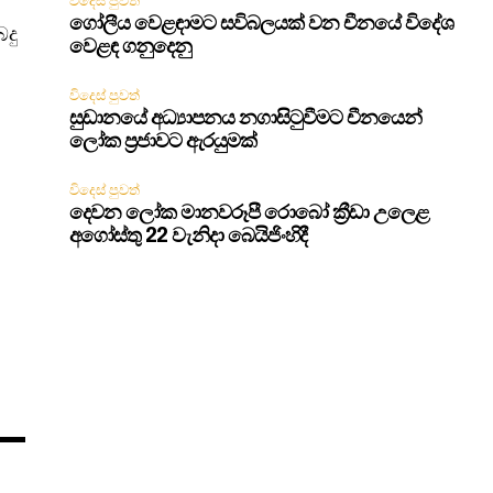
විදෙස් පුවත්
ගෝලීය වෙළඳාමට සවිබලයක් වන චීනයේ විදේශ
දු
වෙළඳ ගනුදෙනු
විදෙස් පුවත්
සුඩානයේ අධ්‍යාපනය නගාසිටුවීමට චීනයෙන්
ලෝක ප්‍රජාවට ඇරයුමක්
විදෙස් පුවත්
දෙවන ලෝක මානවරූපී රොබෝ ක්‍රීඩා උලෙළ
අගෝස්තු 22 වැනිදා බෙයිජිංහිදී