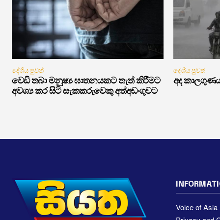
දේශීය පුවත්
දේශීය පුවත්
වෙඩි තබා මනුෂ්‍ය ඝාතනයකට තැත් කිරීමට
අද කාලගුණ
අවශ්‍ය කර සිටි සැකකරුවෙකු අත්අඩංගුවට
INFORMAT
Voice of Asi
Privacy and C