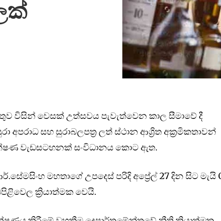
ලක්
ේන්තුව විසින් වෙසක් උත්සවය පැවැත්වෙන කාල සීමාවේ දී
 අපරාධ සහ සුරාබලපත්‍ර ලත් ස්ථාන ආශ්‍රිත අක්‍රමිකතාවන්
ධීක්ෂණ වැඩසටහනක් සංවිධානය කොට ඇත.
්.සේමසිංහ මහතාගේ උපදෙස් පරිදි අප්‍රේල් 27 දින සිට මැයි
ිළිවෙල ක්‍රියාත්මක වෙයි.
ණය කිරීමේ වහකීම දෙපාර්තමේන්තුවේ නීති ක්‍රියාත්මක