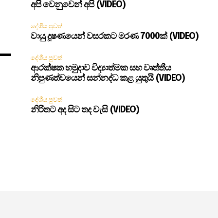
අපි වෙනුවෙන් අපි (VIDEO)
දේශීය පුවත්
වායු දූෂණයෙන් වසරකට මරණ 7000ක් (VIDEO)
දේශීය පුවත්
ආරක්ෂක හමුදාව විද්‍යාත්මක සහ වෘත්තීය
නිපුණත්වයෙන් සන්නද්ධ කළ යුතුයි (VIDEO)
දේශීය පුවත්
නිරිතට අද සිට තද වැසි (VIDEO)