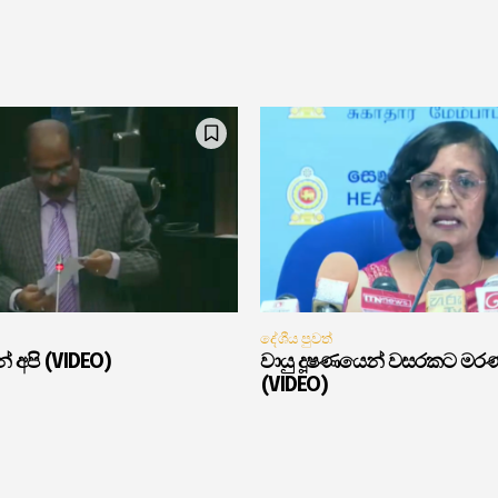
දේශීය පුවත්
් අපි (VIDEO)
වායු දූෂණයෙන් වසරකට මර
(VIDEO)