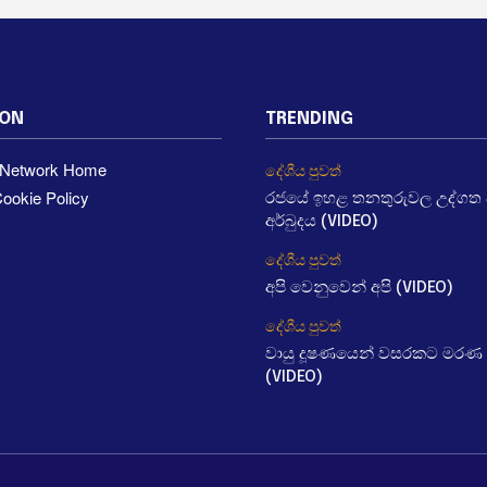
ION
TRENDING
a Network Home
දේශීය පුවත්
ookie Policy
රජයේ ඉහළ තනතුරුවල උද්ගත වී
අර්බුදය (VIDEO)
දේශීය පුවත්
අපි වෙනුවෙන් අපි (VIDEO)
දේශීය පුවත්
වායු දූෂණයෙන් වසරකට මරණ 
(VIDEO)