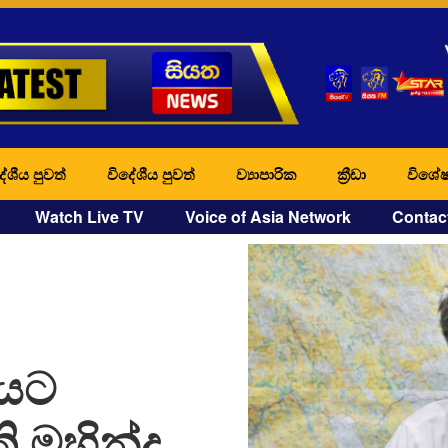
ේශීය පුවත්
විදේශීය පුවත්
ව්‍යාපාරික
ක්‍රීඩා
විශේෂ
Watch Live TV
Voice of Asia Network
Contac
ණයට
ි මහින්ද