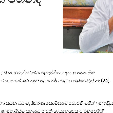
ළාත් සභා මැතිවරණය පැවැත්වීමට අවශ්‍ය නෛතික
හරහා සකස් කර දෙන ලෙස දේශපාලන පක්ෂවලින් අද (24)
නා කරන බව මැතිවරණ කොමිසමේ සභාපති මහින්ද දේශප්‍රි
ිවරණ කොමිසම් සභාවේ පැවති මාධ්‍ය හමුවකට එක්වෙමිනි.