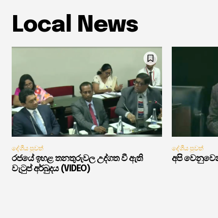
Local News
දේශීය පුවත්
දේශීය පුවත්
රජයේ ඉහළ තනතුරුවල උද්ගත වී ඇති
අපි වෙනුවෙන
වැටුප් අර්බුදය (VIDEO)