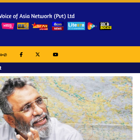
ාංග
t