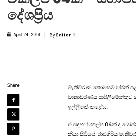
දේශප්‍රිය
By
Editor 1
April 24, 2018
Share
මැතිවරණ කොමිසම විසින් ප
වාතාවරණය පාර්ලිමේන්තුව 
ඉල්ලීමක් කළේය.
ඒ සඳහා විකල්ප 04ක් ද යෝජ
කියා සිටියේ, රාජගිරිය මැත