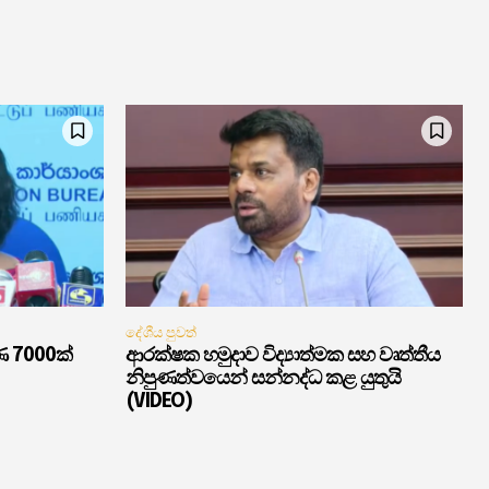
දේශීය පුවත්
ණ 7000ක්
ආරක්ෂක හමුදාව විද්‍යාත්මක සහ වෘත්තීය
නිපුණත්වයෙන් සන්නද්ධ කළ යුතුයි
(VIDEO)