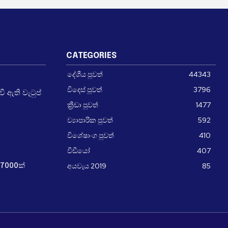
CATEGORIES
දේශීය පුවත්
44343
විදෙස් පුවත්
3796
 ඇති වැටුප්
ක්‍රීඩා පුවත්
1477
ව්‍යාපාරික පුවත්
592
විශේෂාංග පුවත්
410
වීඩීයෝ
407
අයවැය 2019
85
7000ක්