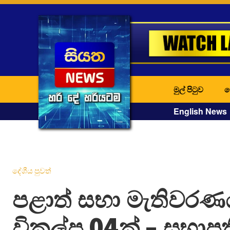
මුල් පිටුව
ද
English News
දේශීය පුවත්
පළාත් සභා මැතිවර
විකල්ප 04ක් – සභාපත