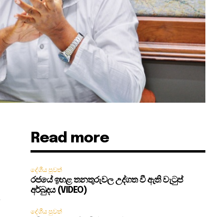
Read more
දේශීය පුවත්
රජයේ ඉහළ තනතුරුවල උද්ගත වී ඇති වැටුප්
අර්බුදය (VIDEO)
ය
දේශීය පුවත්