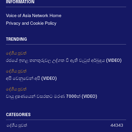
INFORMATION
Voice of Asia Network Home
Privacy and Cookie Policy
TRENDING
දේශීය පුවත්
රජයේ ඉහළ තනතුරුවල උද්ගත වී ඇති වැටුප් අර්බුදය (VIDEO)
දේශීය පුවත්
අපි වෙනුවෙන් අපි (VIDEO)
දේශීය පුවත්
වායු දූෂණයෙන් වසරකට මරණ 7000ක් (VIDEO)
CATEGORIES
දේශීය පුවත්
44343