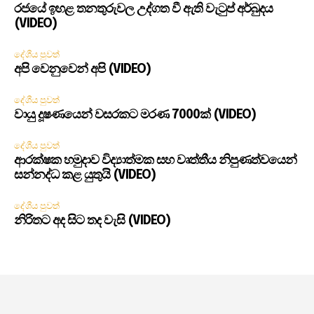
රජයේ ඉහළ තනතුරුවල උද්ගත වී ඇති වැටුප් අර්බුදය
(VIDEO)
දේශීය පුවත්
අපි වෙනුවෙන් අපි (VIDEO)
දේශීය පුවත්
වායු දූෂණයෙන් වසරකට මරණ 7000ක් (VIDEO)
දේශීය පුවත්
ආරක්ෂක හමුදාව විද්‍යාත්මක සහ වෘත්තීය නිපුණත්වයෙන්
සන්නද්ධ කළ යුතුයි (VIDEO)
දේශීය පුවත්
නිරිතට අද සිට තද වැසි (VIDEO)