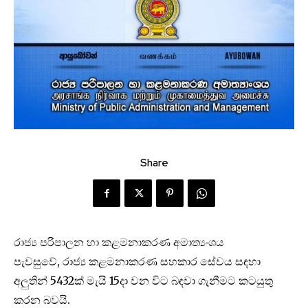
Share
රාජ්‍ය පරිපාලන හා කළමනාකරණ අමාත්‍යංශය
පැවසුවේ, රාජ්‍ය කළමනාකරණ සහකාර සේවය සඳහා
අලුතින් 5432ක් මැයි 15දා වන විට බඳවා ගැනීමට කටයුතු
කරන බවයි.