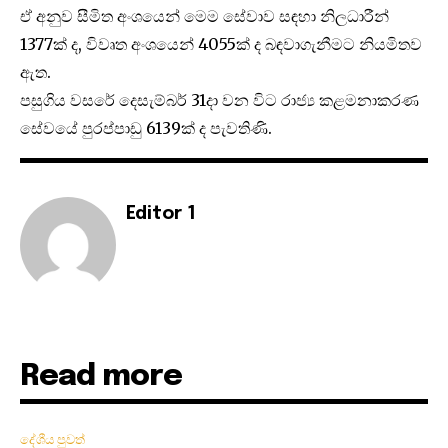
ඒ අනුව සීමිත අංශයෙන් මෙම සේවාව සඳහා නිලධාරීන්
1377ක් ද, විවෘත අංශයෙන් 4055ක් ද බඳවාගැනීමට නියමිතව
ඇත.
පසුගිය වසරේ දෙසැම්බර් 31දා වන විට රාජ්‍ය කළමනාකරණ
සේවයේ පුරප්පාඩු 6139ක් ද පැවතිණි.
Editor 1
Read more
දේශීය පුවත්