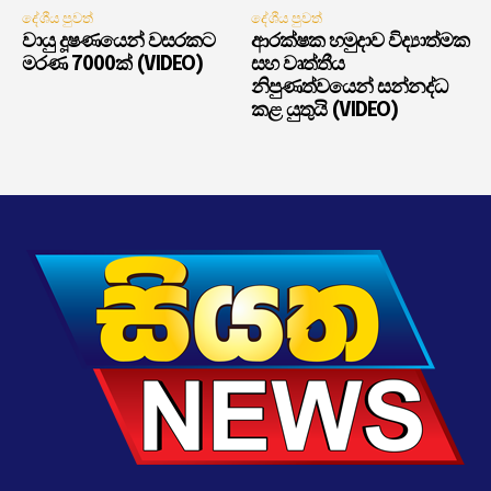
දේශීය පුවත්
දේශීය පුවත්
වායු දූෂණයෙන් වසරකට
ආරක්ෂක හමුදාව විද්‍යාත්මක
මරණ 7000ක් (VIDEO)
සහ වෘත්තීය
නිපුණත්වයෙන් සන්නද්ධ
කළ යුතුයි (VIDEO)