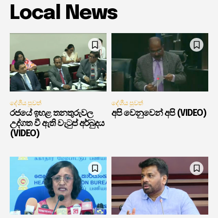
Local News
දේශීය පුවත්
දේශීය පුවත්
රජයේ ඉහළ තනතුරුවල
අපි වෙනුවෙන් අපි (VIDEO)
උද්ගත වී ඇති වැටුප් අර්බුදය
(VIDEO)