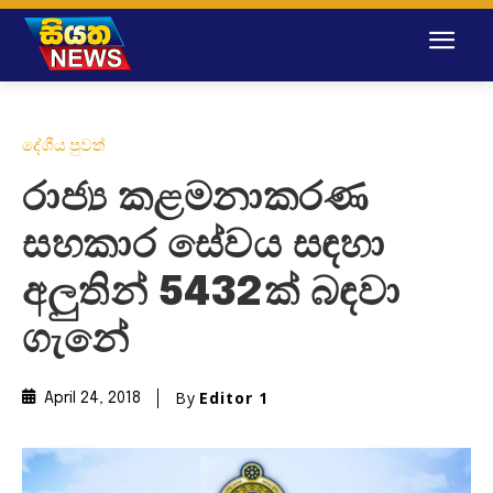
දේශීය පුවත්
රාජ්‍ය කළමනාකරණ
සහකාර සේවය සඳහා
අලුතින් 5432ක් බඳවා
ගැනේ
By
Editor 1
April 24, 2018